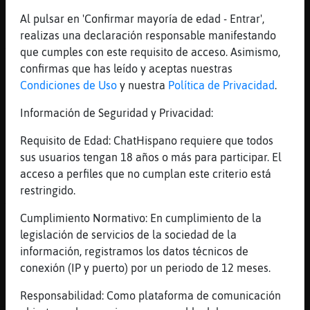
Si no va a dar lo mismo cristal 40
Al pulsar en 'Confirmar mayoría de edad - Entrar',
[11:53]
Rana_Fuerte
realizas una declaración responsable manifestando
Asin es cristal 40
que cumples con este requisito de acceso. Asimismo,
[11:54]
Rana_Fuerte
confirmas que has leído y aceptas nuestras
Hay q seguir adelante y lucha cristal 40
Condiciones de Uso
y nuestra
Política de Privacidad
.
[11:54]
Gata}Feliz
Información de Seguridad y Privacidad:
si
Requisito de Edad: ChatHispano requiere que todos
[11:54]
Rana_Fuerte
sus usuarios tengan 18 años o más para participar. El
De donde eres Gata}Feliz
acceso a perfiles que no cumplan este criterio está
[11:54]
Cobaya_Especial
restringido.
Aunk la vida me cueste llorona no dejare de 
♪♪♪♪♪ ♪♪♪♪♪ ♪♪♪♪♪ ♪♪♪♪♪
Cumplimiento Normativo: En cumplimiento de la
legislación de servicios de la sociedad de la
[11:54]
Gata}Feliz
información, registramos los datos técnicos de
soy argentina, y vos
conexión (IP y puerto) por un periodo de 12 meses.
[11:55]
Rana_Fuerte
Yo soy de Sevilla cristal
Responsabilidad: Como plataforma de comunicación