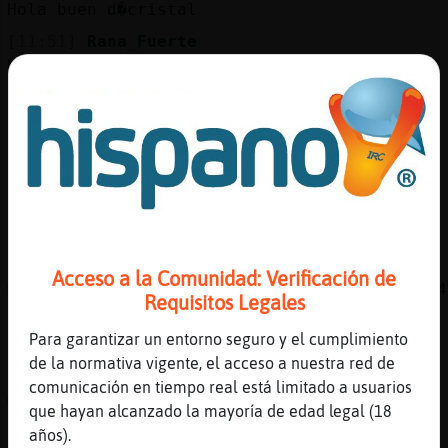
Mis
Hola buen d�cristal
blogs
[11:51]
Rana_Fuerte
Hola bueno d�paula
[11:52]
Gata}Feliz
buen dia para vos tambien Rana_Fuerte
Mis
foros
[11:52]
Rana_Fuerte
Q tal cristal 40
[11:52]
Gata}Feliz
bien ,�gracias a dios , vos como estas
Registr
un
[11:53]
Rana_Fuerte
Acceso a la Comunidad: Verificación de
canal
Muy bien para q nos vamos a quejar cristal 4
Requisitos Legales
[11:53]
Gata}Feliz
Para garantizar un entorno seguro y el cumplimiento
jajajajaja,
de la normativa vigente, el acceso a nuestra red de
[11:53]
Gata}Feliz
Más
comunicación en tiempo real está limitado a usuarios
�hay que mirar adelante
gestion
que hayan alcanzado la mayoría de edad legal (18
[11:53]
Rana_Fuerte
años).