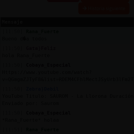
Historia siguiente
Mensaje
Reserva
[11:50]
Rana_Fuerte
alias
Bueno d�a todos
[11:50]
Gata}Feliz
hola Rana_Fuerte
Actuali
[11:50]
Cobaya_Especial
contras
Https://www.youtube.com/watch?
v=QGmgmZJTyF8&list=RDEM4CFhlMectJSyUrb3lFm2T
[11:50]
Zebra}Debil
Actuali
YouTube Titulo: SAUROM - La Llorona Duración
IP
Enviado por: Saurom
virtual
[11:50]
Cobaya_Especial
*Rana_Fuerte* holaa
[11:51]
Rana_Fuerte