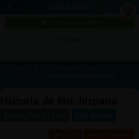
CHAT HISPANO
¡Chatea sin publicidad!
PUBLICIDAD
Iniciar
sesión
Portada
Historias
Canal #irc-hispano
2023-01-10
63be0d756c0b036b0e2a1f90
¡Chatea
sin
publici
Historia de #irc-hispano
10/01/2023 11:50
501 visitas
Crear
una
Reportar
Historia anterior
cuenta