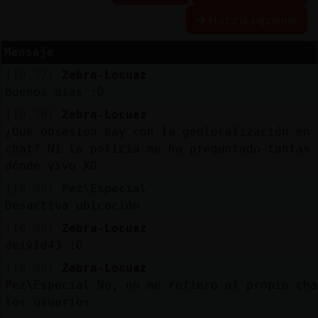
Historia siguiente
Mensaje
Reserva
[10:37]
Zebra-Locuaz
alias
Buenos días :D
[10:38]
Zebra-Locuaz
¿Qué obsesión hay con la geolocalización en 
Actuali
chat? Ni la policía me ha preguntado tantas 
contras
dónde vivo XD
[10:39]
Pez\Especial
Desactiva ubicación
Actuali
[10:39]
Zebra-Locuaz
IP
deivid43 :O
virtual
[10:39]
Zebra-Locuaz
Pez\Especial No, no me refiero al propio cha
los usuarios