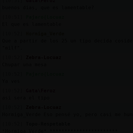
[10:51]
Gata\Feroz
buenos dias, que es lamentable?
[10:51]
Pajaro{Locuaz
El que es lamentable
[10:52]
Hormiga_Verde
Que a partir de los 25 un tipo decida coside
"milf".
[10:52]
Zebra-Locuaz
Chupar una mesa
[10:52]
Pajaro{Locuaz
Ya ves
[10:52]
Gata\Feroz
asi sera el tipo
[10:52]
Zebra-Locuaz
Hormiga_Verde Eso pensé yo, pero casi me hun
[10:52]
Topo-Respetable
*Hormiga_Verde* ***********************