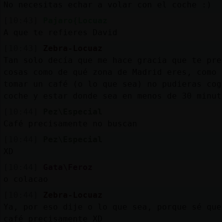
No necesitas echar a volar con el coche :)
[10:43]
Pajaro{Locuaz
A que te refieres David
[10:43]
Zebra-Locuaz
Tan solo decía que me hace gracia que te pre
cosas como de qué zona de Madrid eres, como 
tomar un café (o lo que sea) no pudieras cog
coche y estar donde sea en menos de 30 minut
[10:44]
Pez\Especial
Café precisamente no buscan
[10:44]
Pez\Especial
XD
[10:44]
Gata\Feroz
o colacao
[10:44]
Zebra-Locuaz
Ya, por eso dije o lo que sea, porque sé que
café precisamente XD