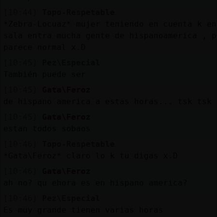
[10:44]
Topo-Respetable
*Zebra-Locuaz* mujer teniendo en cuenta k en
sala entra mucha gente de hispanoamerica , p
parece normal x.D
[10:45]
Pez\Especial
También puede ser
[10:45]
Gata\Feroz
de hispano america a estas horas... tsk tsk
[10:45]
Gata\Feroz
estan todos sobaos
[10:46]
Topo-Respetable
*Gata\Feroz* claro lo k tu digas x.D
[10:46]
Gata\Feroz
ah no? qu ehora es en hispano america?
[10:46]
Pez\Especial
Es muy grande tienen varias horas