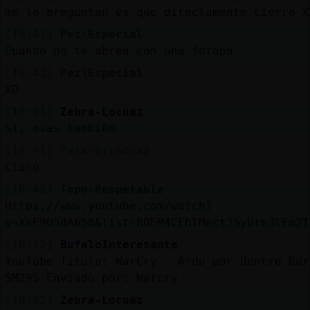
me lo preguntan es que directamente cierro X
[10:41]
Pez\Especial
Cuando no te abren con una fotopo
[10:41]
Pez\Especial
XD
[10:41]
Zebra-Locuaz
Sí, esas también
[10:41]
Pajaro{Locuaz
Claro
[10:42]
Topo-Respetable
Https://www.youtube.com/watch?
v=XnE9O5dA658&list=RDEM4CFhlMectJSyUrb3lFm2T
[10:42]
BufaloInteresante
YouTube Titulo: WarCry - Ardo por Dentro Dur
5M29S Enviado por: Warcry
[10:42]
Zebra-Locuaz