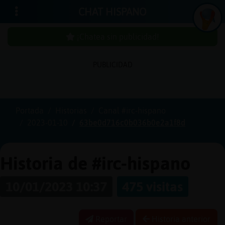
CHAT HISPANO
¡Chatea sin publicidad!
PUBLICIDAD
Iniciar
sesión
Portada
Historias
Canal #irc-hispano
2023-01-10
63be0d716c0b036b0e2a1f8d
¡Chatea
sin
publici
Historia de #irc-hispano
10/01/2023 10:37
475 visitas
Crear
una
Reportar
Historia anterior
cuenta