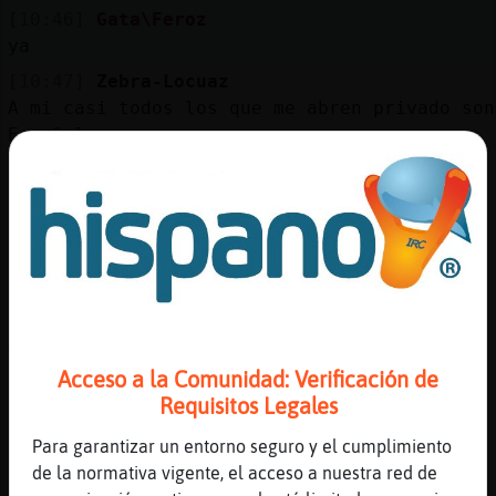
[10:46]
Gata\Feroz
ya
[10:47]
Zebra-Locuaz
A mi casi todos los que me abren privado son
Españoles
[10:47]
Topo-Respetable
*Gata\Feroz* sera k en las salas regionales 
nadie de madrugada x.D , pero lo k tu digas 
[10:47]
Gata\Feroz
4:47
[10:47]
Gata\Feroz
martes, 10 de enero de 2023 (GMT-5)
Acceso a la Comunidad: Verificación de
[10:47]
Gata\Feroz
Requisitos Legales
Hora en BogotᬠColombia
[10:47]
Gata\Feroz
Para garantizar un entorno seguro y el cumplimiento
por poner un ej
de la normativa vigente, el acceso a nuestra red de