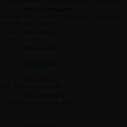
v=2QnaFpqbFNs&list=RDEM4CFhlMectJSyUrb3lFm2T
[10:49]
BufaloInteresante
YouTube Titulo: Así Soy de WarCry Duración: 
Enviado por: Warcry
[10:49]
Gata\Feroz
yo en la rom
[10:49]
Zebra-Locuaz
:/
[10:50]
Grillo{Real
bien
[10:50]
Pez\Especial
Hay mucho nocturno XD
[10:50]
Topo-Respetable
*Pez\Especial* ya te digo
[10:50]
Pajaro{Locuaz
Zen