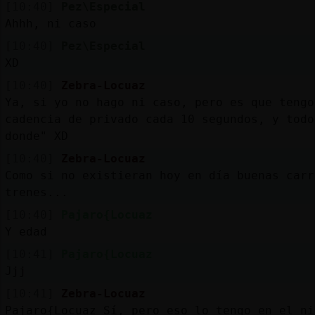
Mis
[10:40]
Pez\Especial
blogs
Ahhh, ni caso
[10:40]
Pez\Especial
XD
[10:40]
Zebra-Locuaz
Mis
Ya, si yo no hago ni caso, pero es que tengo
foros
cadencia de privado cada 10 segundos, y todo
donde" XD
[10:40]
Zebra-Locuaz
Registr
Como si no existieran hoy en día buenas carr
un
trenes...
canal
[10:40]
Pajaro{Locuaz
Y edad
[10:41]
Pajaro{Locuaz
Más
Jjj
gestion
[10:41]
Zebra-Locuaz
Pajaro{Locuaz Sí, pero eso lo tengo en el ni