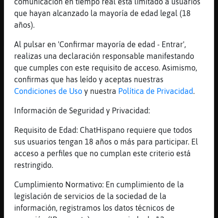
comunicación en tiempo real está limitado a usuarios
[10:47]
Grillo{Real
que hayan alcanzado la mayoría de edad legal (18
hola
años).
[10:47]
Pez\Especial
Muy buena hora para chatear
Al pulsar en 'Confirmar mayoría de edad - Entrar',
realizas una declaración responsable manifestando
[10:47]
Pez\Especial
que cumples con este requisito de acceso. Asimismo,
XD
confirmas que has leído y aceptas nuestras
[10:47]
Zebra-Locuaz
Condiciones de Uso
y nuestra
Política de Privacidad
.
Grillo{Real ¡Hola! :)
Información de Seguridad y Privacidad:
[10:47]
Gata\Feroz
que hora es melisa?
Requisito de Edad: ChatHispano requiere que todos
[10:47]
Grillo{Real
sus usuarios tengan 18 años o más para participar. El
hola
acceso a perfiles que no cumplan este criterio está
restringido.
[10:48]
Grillo{Real
susana
Cumplimiento Normativo: En cumplimiento de la
[10:48]
Gata\Feroz
legislación de servicios de la sociedad de la
hora ideal de chatear si
información, registramos los datos técnicos de