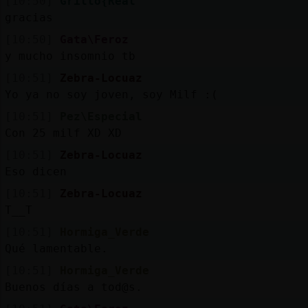
[10:50]
Grillo{Real
gracias
[10:50]
Gata\Feroz
y mucho insomnio tb
[10:51]
Zebra-Locuaz
Yo ya no soy joven, soy Milf :(
[10:51]
Pez\Especial
Con 25 milf XD XD
[10:51]
Zebra-Locuaz
Eso dicen
[10:51]
Zebra-Locuaz
T__T
[10:51]
Hormiga_Verde
Qué lamentable.
[10:51]
Hormiga_Verde
Buenos días a tod@s.