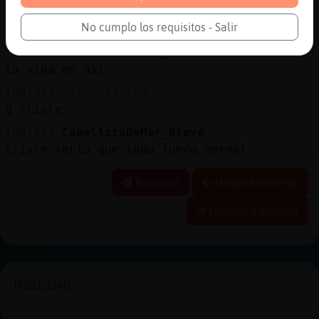
[00:20]
CaballitoDeMar_Breve
No cumplo los requisitos - Salir
todos lo estamos
[00:20]
CaballitoDeMar_Breve
la vida es asi
[00:21]
Grillo{Torpe
Q triste
[00:21]
CaballitoDeMar_Breve
triste seria que todo fuera normal
Reportar
Historia anterior
Historia siguiente
PUBLICIDAD