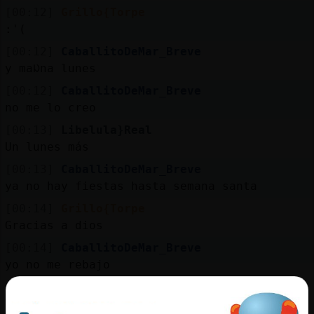
Mis
[00:12]
Grillo{Torpe
blogs
:'(
[00:12]
CaballitoDeMar_Breve
y maᱡna lunes
Mis
[00:12]
CaballitoDeMar_Breve
foros
no me lo creo
[00:13]
Libelula}Real
Un lunes más
Registr
[00:13]
CaballitoDeMar_Breve
un
ya no hay fiestas hasta semana santa
canal
[00:14]
Grillo{Torpe
Gracias a dios
[00:14]
CaballitoDeMar_Breve
yo no me rebajo
Más
gestion
[00:15]
Grillo{Torpe
Yo ya me he rebajado mucho