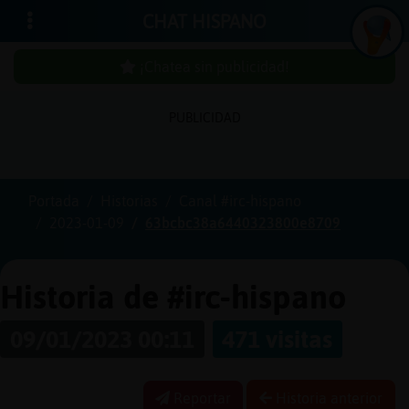
CHAT HISPANO
¡Chatea sin publicidad!
PUBLICIDAD
Iniciar
sesión
Portada
Historias
Canal #irc-hispano
2023-01-09
63bcbc38a6440323800e8709
¡Chatea
sin
publici
Historia de #irc-hispano
09/01/2023 00:11
471 visitas
Crear
una
Reportar
Historia anterior
cuenta