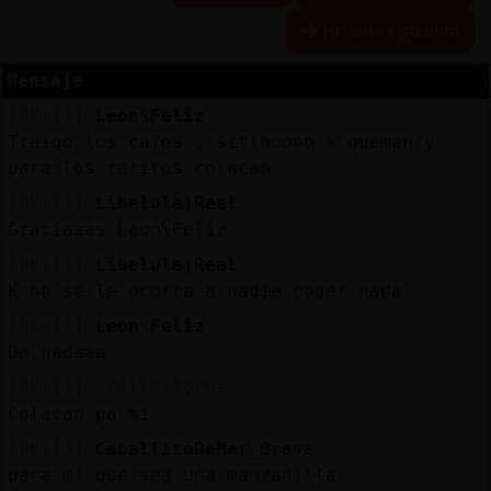
Historia siguiente
Mensaje
Reserva
[00:11]
Leon\Feliz
alias
Traigo los cafes , sitiooooo k queman y
para los raritos colacao
[00:11]
Libelula}Real
Actuali
Graciaaas Leon\Feliz
contras
[00:11]
Libelula}Real
K no se.le.ocurra a nadie coger nada
[00:11]
Leon\Feliz
Actuali
De nadaaa
IP
[00:11]
Grillo{Torpe
virtual
Colacao pa mi
[00:12]
CaballitoDeMar_Breve
para mi que sea una manzanilla