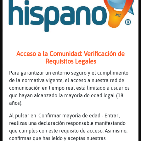
[00:15]
CaballitoDeMar_Breve
cada ez no s rebajamos mas
[00:15]
Grillo{Torpe
Mas no puedo
[00:15]
CaballitoDeMar_Breve
no puede ser
Acceso a la Comunidad: Verificación de
[00:16]
Grillo{Torpe
Requisitos Legales
Mañana puta terapia
Para garantizar un entorno seguro y el cumplimiento
[00:17]
CaballitoDeMar_Breve
de la normativa vigente, el acceso a nuestra red de
vuelta a la rutina
comunicación en tiempo real está limitado a usuarios
[00:17]
Grillo{Torpe
que hayan alcanzado la mayoría de edad legal (18
He ido hasta en reyes y nochevieja
años).
[00:18]
Grillo{Torpe
Al pulsar en 'Confirmar mayoría de edad - Entrar',
No puedo mas
realizas una declaración responsable manifestando
[00:18]
CaballitoDeMar_Breve
que cumples con este requisito de acceso. Asimismo,
hola YaadiraTnf
confirmas que has leído y aceptas nuestras