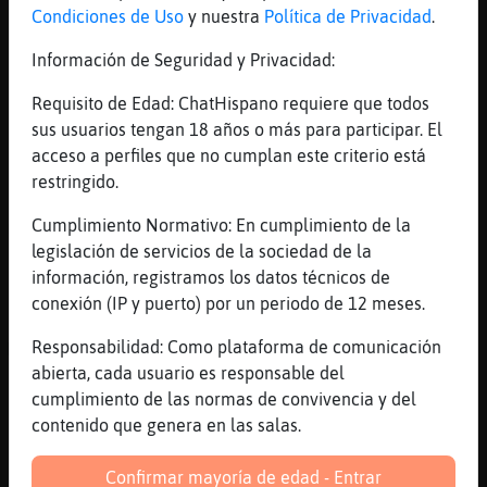
Condiciones de Uso
y nuestra
Política de Privacidad
.
[00:18]
CaballitoDeMar_Breve
la vida sigue
Información de Seguridad y Privacidad:
[00:18]
Grillo{Torpe
Requisito de Edad: ChatHispano requiere que todos
No tengo novia
sus usuarios tengan 18 años o más para participar. El
[00:19]
Grillo{Torpe
acceso a perfiles que no cumplan este criterio está
Ni amigos
restringido.
[00:19]
CaballitoDeMar_Breve
Cumplimiento Normativo: En cumplimiento de la
mejor
legislación de servicios de la sociedad de la
[00:19]
CaballitoDeMar_Breve
información, registramos los datos técnicos de
asi nadie te enga�a
conexión (IP y puerto) por un periodo de 12 meses.
[00:19]
Grillo{Torpe
Responsabilidad: Como plataforma de comunicación
Me putean
abierta, cada usuario es responsable del
[00:19]
CaballitoDeMar_Breve
cumplimiento de las normas de convivencia y del
si te dejas
contenido que genera en las salas.
[00:20]
Grillo{Torpe
Estoy amenazao
Confirmar mayoría de edad - Entrar