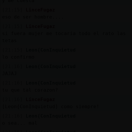
y me cuesta
[21:15]
LinceFugaz
eso de ser hombre....
[21:15]
LinceFugaz
si fuera mujer me tocaria todo el rato las
tetas
[21:15]
Leon{ConInquietud
lo confirmo
[21:16]
Leon{ConInquietud
JAJAJ
[21:16]
Leon{ConInquietud
tu que tal corazon?
[21:16]
LinceFugaz
[Leon{ConInquietud] como siempre!
[21:16]
Leon{ConInquietud
o sea... mal