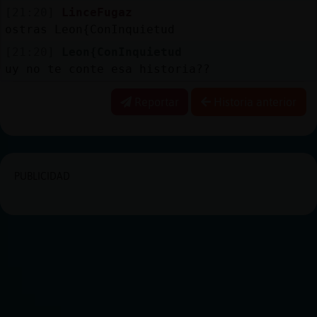
[21:20]
LinceFugaz
ostras Leon{ConInquietud
[21:20]
Leon{ConInquietud
uy no te conte esa historia??
Reportar
Historia anterior
PUBLICIDAD