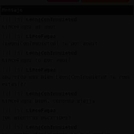
Mensaje
[21:14]
Leon{ConInquietud
Reserva
LinceFugaz mi amor
alias
[21:14]
LinceFugaz
[Leon{ConInquietud] tu por aqui!
[21:14]
Leon{ConInquietud
LinceFugaz tu por aqui!
Actuali
contras
[21:14]
LinceFugaz
aburrido mas bien Leon{ConInquietud tu como
estas???
[21:14]
Leon{ConInquietud
Actuali
LinceFugaz bien, cenando ajajja
IP
virtual
[21:15]
LinceFugaz
joe mientras escxribes?
[21:15]
Leon{ConInquietud