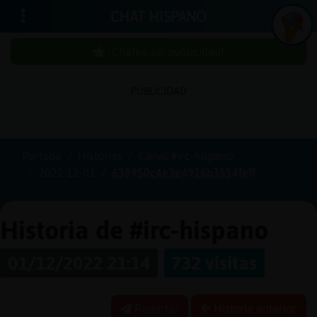
CHAT HISPANO
¡Chatea sin publicidad!
PUBLICIDAD
Iniciar
sesión
Portada
Historias
Canal #irc-hispano
2022-12-01
638950c4e3e4916b3514feff
¡Chatea
sin
publici
Historia de #irc-hispano
01/12/2022 21:14
732 visitas
Crear
una
Reportar
Historia anterior
cuenta