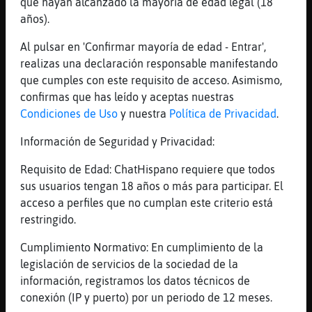
[21:17]
LinceFugaz
que hayan alcanzado la mayoría de edad legal (18
una vez existi
años).
[21:18]
LinceFugaz
Al pulsar en 'Confirmar mayoría de edad - Entrar',
era tan bonito
realizas una declaración responsable manifestando
[21:18]
LinceFugaz
que cumples con este requisito de acceso. Asimismo,
[Leon{ConInquietud] tu te acuerdas cuando
confirmas que has leído y aceptas nuestras
me llamabas guapo?
Condiciones de Uso
y nuestra
Política de Privacidad
.
[21:18]
Leon{ConInquietud
Información de Seguridad y Privacidad:
existir es bonito?
Requisito de Edad: ChatHispano requiere que todos
[21:18]
Leon{ConInquietud
sus usuarios tengan 18 años o más para participar. El
ahora me entero
acceso a perfiles que no cumplan este criterio está
[21:18]
LinceFugaz
restringido.
que se te ponian los ojos de corazones
Leon{ConInquietud
Cumplimiento Normativo: En cumplimiento de la
legislación de servicios de la sociedad de la
[21:18]
LinceFugaz
información, registramos los datos técnicos de
si si
conexión (IP y puerto) por un periodo de 12 meses.
[21:18]
LinceFugaz