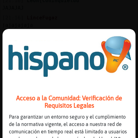
[21:16]
Leon{ConInquietud
JAJAJAJ
[21:16]
LinceFugaz
jajajajaja
[21:16]
LinceFugaz
bueno
[21:16]
LinceFugaz
diremos que bien!
[21:16]
Leon{ConInquietud
ves? hasta tu lo dudas :P
[21:17]
LinceFugaz
yo ya dudo de todo jajajajaja
Acceso a la Comunidad: Verificación de
[21:17]
Leon{ConInquietud
Requisitos Legales
haces bien jajaja
Para garantizar un entorno seguro y el cumplimiento
[21:17]
LinceFugaz
de la normativa vigente, el acceso a nuestra red de
dudo hasta que exista.....
comunicación en tiempo real está limitado a usuarios