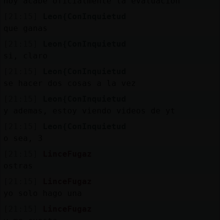
hoy acabe oficialmente la evaluacion
Mis
blogs
[21:15]
Leon{ConInquietud
que ganas
[21:15]
Leon{ConInquietud
si, claro
Mis
[21:15]
Leon{ConInquietud
foros
se hacer dos cosas a la vez
[21:15]
Leon{ConInquietud
y ademas, estoy viendo videos de yt
Registr
[21:15]
Leon{ConInquietud
un
o sea, 3
canal
[21:15]
LinceFugaz
ostras
[21:15]
LinceFugaz
Más
yo solo hago una
gestion
[21:15]
LinceFugaz