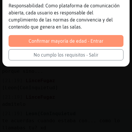
recuerdalo
Responsabilidad: Como plataforma de comunicación
abierta, cada usuario es responsable del
[21:18]
Leon{ConInquietud
cumplimiento de las normas de convivencia y del
ye te he llamado guapo alguna vez??
contenido que genera en las salas.
[21:19]
LinceFugaz
[Leon{ConInquietud] todos los dias
Confirmar mayoría de edad - Entrar
[21:19]
Leon{ConInquietud
seria despues de unos cuantos peis
No cumplo los requisitos - Salir
[21:19]
Leon{ConInquietud
porque sino...
[21:19]
LinceFugaz
[Leon{ConInquietud]
[21:19]
LinceFugaz
admitelo
[21:19]
Leon{ConInquietud
te acuerdas cuando estaba con... como lo
llamabas tu? xd