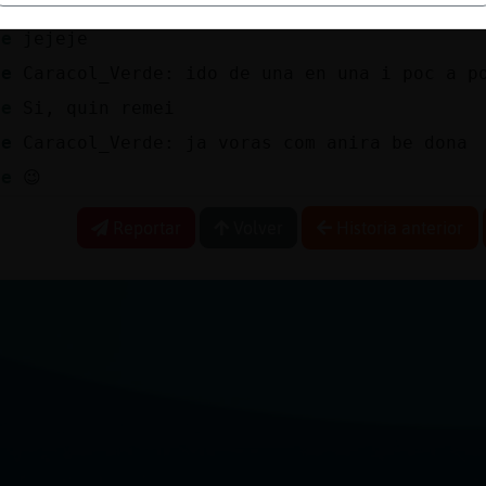
de
Moltes coses
de
jejeje
te
Caracol_Verde: ido de una en una i poc a p
de
Si, quin remei
te
Caracol_Verde: ja voras com anira be dona
de
😉
Reportar
Volver
Historia anterior