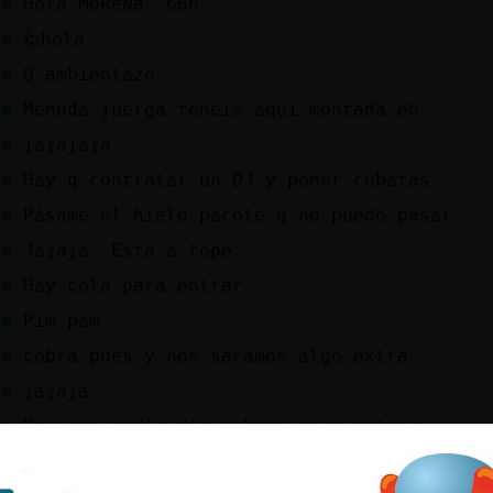
de
Hola MoReNa--666
te
🙋hola
te
Q ambientazo.
de
Menuda juerga teneis aqui montada eh
de
jajajaja
te
Hay q contratar un DJ y poner cubatas
de
Pásame el hielo pacote q no puedo pasar
te
Jajaja. Esta a tope.
te
Hay cola para entrar
de
Pim pam
de
cobra pues y nos sacamos algo extra
de
jajaja
te
Hay que pedir día y hora para entrar
te
Va a ser q no