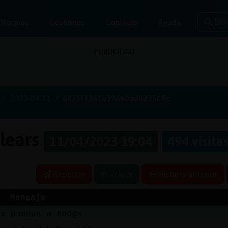
Bus
Normas
Gestiones
Contacto
Ayuda
PUBLICIDAD
2023-04-11
6435f7361b396a0dd023569c
alears
11/04/2023 19:04
494 visita
Reportar
Volver
Historia anterior
Mensaje
de
Buenas a tod@s