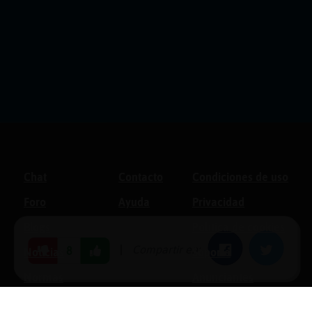
Chat
Contacto
Condiciones de uso
Foro
Ayuda
Privacidad
Blogs
Política de cookies
|
Compartir en:
Facebook
Twitter
8
Noticias
Soporte
Normas
Anunciantes
Estadísticas