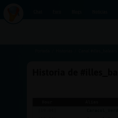
Chat
Foro
Blogs
Noticias
Iniciar
sesión
Portada
Historias
Canal #illes_balears
Historia de #illes_b
¡Chatea
sin
publicidad!
Hour
Alias
[19:04]
Caracol_Ver
Crear
una