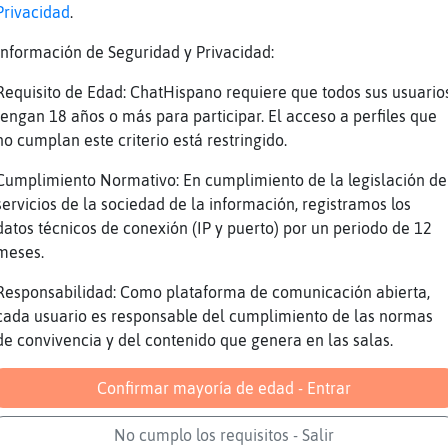
de
Eso
Privacidad
.
te
Claro, debes ser de Ciutadella
Información de Seguridad y Privacidad:
te
Si por muro, te vale una pared maestra, yo
Requisito de Edad: ChatHispano requiere que todos sus usuario
te
Buenas tardes
tengan 18 años o más para participar. El acceso a perfiles que
de
Uy
no cumplan este criterio está restringido.
te
Las cuevas?
Cumplimiento Normativo: En cumplimiento de la legislación de
de
Hola ojos
servicios de la sociedad de la información, registramos los
te
Caracol_Verde: hola bombon
datos técnicos de conexión (IP y puerto) por un periodo de 12
meses.
te
Hola 👁👁👁👁
de
Com va?
Responsabilidad: Como plataforma de comunicación abierta,
cada usuario es responsable del cumplimiento de las normas
te
Caracol_Verde: como lo llevas??
de convivencia y del contenido que genera en las salas.
de
Mal…la cosa esta fotuda
te
De momento vaaaaaaaa
Confirmar mayoría de edad - Entrar
te
Caracol_Verde: que te pasa reina????
No cumplo los requisitos - Salir