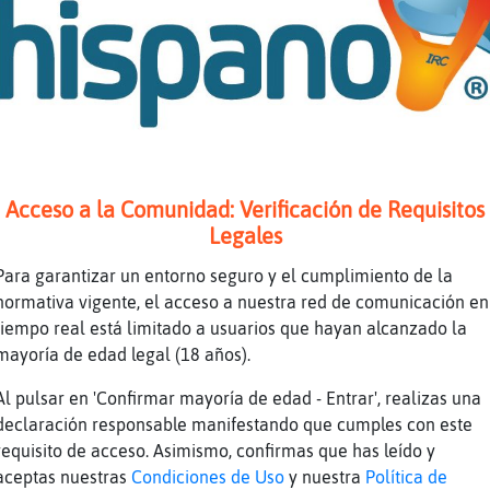
de
Estuve esta mañana
de
pero volvi
te
A nado
de
Si
de
Con flotador
te
Tu si q sabes
Acceso a la Comunidad: Verificación de Requisitos
de
Seeee
Legales
te
Y?
Para garantizar un entorno seguro y el cumplimiento de la
de
Pobre
normativa vigente, el acceso a nuestra red de comunicación en
te
O Rica
tiempo real está limitado a usuarios que hayan alcanzado la
te
Pobre del novio, jajaja
mayoría de edad legal (18 años).
de
Ya t digo yo q este año será una masacre
Al pulsar en 'Confirmar mayoría de edad - Entrar', realizas una
te
Y banyes
declaración responsable manifestando que cumples con este
requisito de acceso. Asimismo, confirmas que has leído y
te
Deja 2 cajas de xoriguer al entrar
aceptas nuestras
Condiciones de Uso
y nuestra
Política de