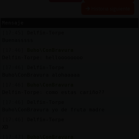
Historia siguiente
Mensaje
Reserva
[17:45]
Delfin-Torpe
alias
Buenasssss
[17:46]
Buho\ConBravura
Delfin-Torpe: helloooooooo
Actuali
[17:46]
Delfin-Torpe
contras
Buho\ConBravura alohaaaaa
[17:46]
Buho\ConBravura
Delfin-Torpe: como estas cariño??
Actuali
[17:46]
Delfin-Torpe
IP
Buho\ConBravura yo de fruta madre
virtual
[17:46]
Delfin-Torpe
XD
[17:47]
Buho\ConBravura