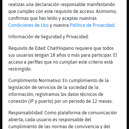
realizas una declaración responsable manifestando
Va a ser un beso largo
que cumples con este requisito de acceso. Asimismo,
[17:54]
Buho\ConBravura
confirmas que has leído y aceptas nuestras
🤣🤣🤣
Condiciones de Uso
y nuestra
Política de Privacidad
.
[17:54]
LibelulaSinLuces
Información de Seguridad y Privacidad:
Shuuurps
[17:54]
LibelulaSinLuces
Requisito de Edad: ChatHispano requiere que todos
XD
sus usuarios tengan 18 años o más para participar. El
acceso a perfiles que no cumplan este criterio está
[17:54]
Delfin-Torpe
restringido.
Y h�medo
[17:54]
LibelulaSinLuces
Cumplimiento Normativo: En cumplimiento de la
Hola Melocoton98
legislación de servicios de la sociedad de la
información, registramos los datos técnicos de
[17:54]
Delfin-Torpe
conexión (IP y puerto) por un periodo de 12 meses.
Jajajaaa
[17:54]
Buho\ConBravura
Responsabilidad: Como plataforma de comunicación
Delfin-Torpe: 😱😱
abierta, cada usuario es responsable del
cumplimiento de las normas de convivencia y del
[17:54]
LibelulaSinLuces