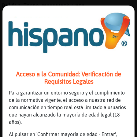
Delfin-Torpe muuuuuack wapa
[17:52]
Buho\ConBravura
LibelulaSinLuces muuuuackkkkk en los morros
[17:52]
LibelulaSinLuces
Ea
[17:53]
Delfin-Torpe
O.O
[17:53]
LibelulaSinLuces
Acceso a la Comunidad: Verificación de
Hola NinjaWarrior
Requisitos Legales
[17:53]
Buho\ConBravura
Delfin-Torpe: también quieres uno??????
Para garantizar un entorno seguro y el cumplimiento
de la normativa vigente, el acceso a nuestra red de
[17:53]
Delfin-Torpe
comunicación en tiempo real está limitado a usuarios
Que sean dos
que hayan alcanzado la mayoría de edad legal (18
[17:54]
Buho\ConBravura
años).
Delfin-Torpe: dos????
Al pulsar en 'Confirmar mayoría de edad - Entrar',
[17:54]
Buho\ConBravura