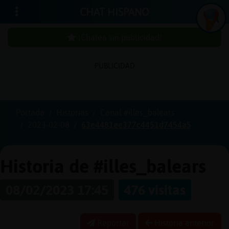
CHAT HISPANO
¡Chatea sin publicidad!
PUBLICIDAD
Iniciar
sesión
Portada
Historias
Canal #illes_balears
2023-02-08
63e4481ee377c4451d7454a5
¡Chatea
sin
publici
Historia de #illes_balears
08/02/2023 17:45
476 visitas
Crear
una
Reportar
Historia anterior
cuenta