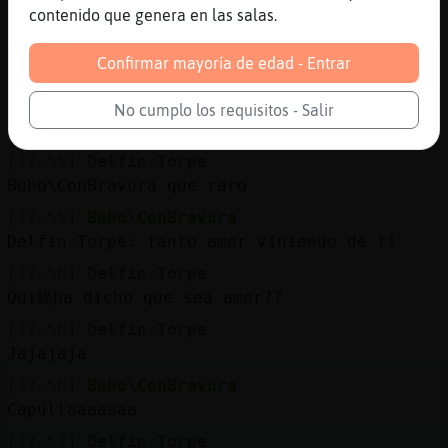
contenido que genera en las salas.
Oiggg
[17:55]
Buho\ConBravura
Confirmar mayoría de edad - Entrar
Delfin-Torpe: me dejas sin palabras
[17:55]
Delfin-Torpe
No cumplo los requisitos - Salir
LibelulaSinLuces: no mires jajaa
[17:55]
Delfin-Torpe
Buho\ConBravura que raro
[17:55]
Buho\ConBravura
Delfin-Torpe: tanto amor viniendo de ti
[17:56]
Delfin-Torpe
Qui鮠ha dicho que sea amor??
[17:56]
Delfin-Torpe
Jajajaja
[17:56]
Buho\ConBravura
Capullaaaaaaa
[17:57]
Delfin-Torpe