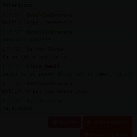
Petardoooo
[17:57]
Buho\ConBravura
Delfin-Torpe: seeeeeeee
[17:57]
Buho\ConBravura
pooooommmmmm!!!!
[17:58]
Delfin-Torpe
Ya ha explotado jajja
[17:58]
Lince_Debil
ahora si se puede decir que es amor, jajaja
[17:58]
Buho\ConBravura
Delfin-Torpe: tus besos joia
[17:58]
Delfin-Torpe
Jajajaaaaa
Reportar
Historia anterior
Historia siguiente