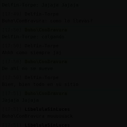
Delfin-Torpe: Jajaja Jajaja
[17:49]
Delfin-Torpe
Buho\ConBravura: como lo llevas?
[17:50]
Buho\ConBravura
Delfin-Torpe: colgando
[17:50]
Delfin-Torpe
Ahhh como siempre jaj
[17:50]
Buho\ConBravura
De ahí no se mueve
[17:50]
Delfin-Torpe
Bien, bien todo en su sitio
[17:51]
Buho\ConBravura
Jajaja Jajaja
[17:51]
LibelulaSinLuces
Buho\ConBravura muuuuuack
[17:51]
LibelulaSinLuces