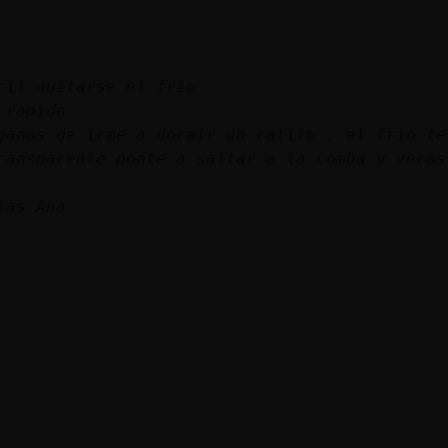
cil quitarse el frio
 rapido
ganas de irme a dormir un ratito , el frio te
ransparente ponte a saltar a la comba y verás
ias Ana