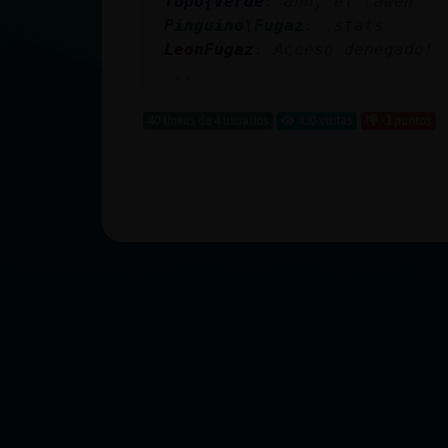
Topo{Verde
: ahh, el cawen
Pinguino\Fugaz
: .stats
LeonFugaz
: Acceso denegado!
...
40 líneas de 4 usuarios
430 visitas
-3 puntos