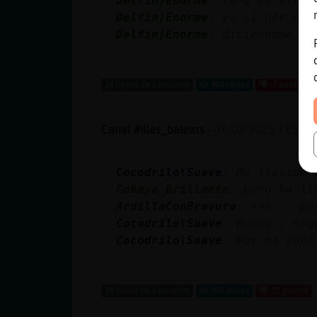
Delfin}Enorme
: lo q te diria
Delfin}Enorme
: yo si por q m
Delfin}Enorme
: diciendome q 
...
34 líneas de 3 usuarios
464 visitas
-7 puntos
Canal #illes_balears
-
07/02/2023 13:58
Cocodrilo\Suave
: Ha llovido 
Cobaya_Brillante
: poco ha ll
ArdillaConBravura
: seh... pe
Cocodrilo\Suave
: Bueno , seg
Cocodrilo\Suave
: Por mi zona
...
28 líneas de 3 usuarios
494 visitas
-15 puntos