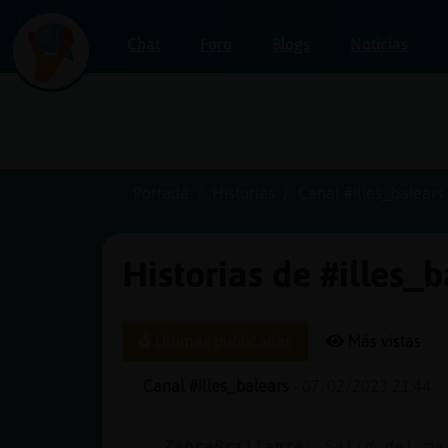
Chat
Foro
Blogs
Noticias
Iniciar
sesión
Portada
Historias
Canal #illes_balears
Historias de #illes_
¡Chatea
sin
publicidad!
Últimas publicadas
Más vistas
Canal #illes_balears
-
07/02/2023 21:44
Crear
una
ZebraBrillante
: Salid del ma