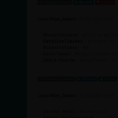
Mis blogs
42 líneas de 4 usuarios
486 visitas
-5 puntos
Canal #illes_balears
-
07/02/2023 20:09
Mis foros
MosquitoSuave
: dices k malit
Gata}ConTimidez
: procura no 
MosquitoSuave
: XD
Registrar
Gata{Tenaz
: MosquitoSuave Cl
un canal
Zebra-Fuerte
: Gata{Tenaz: ho
...
723 líneas de 12 usuarios
518 visitas
4 puntos
Más
gestiones
Canal #illes_balears
-
07/02/2023 19:34
Jirafa_Debil
: Buenasssss
Cobaya\ConInquietud
: Jirafa_