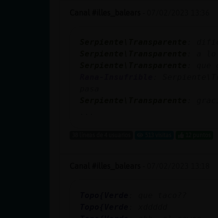
Canal #illes_balears
-
07/02/2023 13:36
Serpiente\Transparente
: difi
Serpiente\Transparente
: a lo
Serpiente\Transparente
: que 
Rana-Insufrible
: Serpiente\T
pasa
Serpiente\Transparente
: grac
...
38 líneas de 4 usuarios
513 visitas
12 puntos
Canal #illes_balears
-
07/02/2023 13:18
Topo{Verde
: que taco??
Topo{Verde
: xddddd