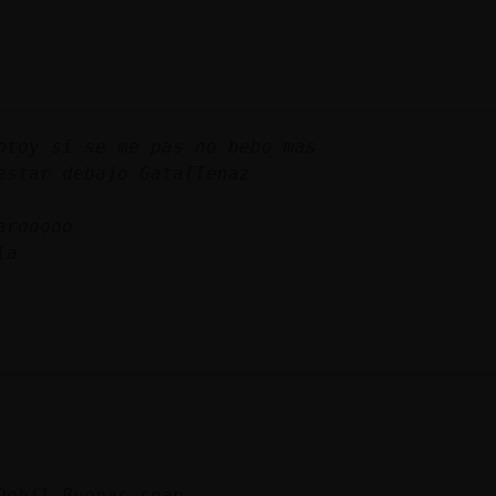
otoy si se me pas no bebo mas
estar debajo Gata{Tenaz
arooooo
la
Debil Buenas sean