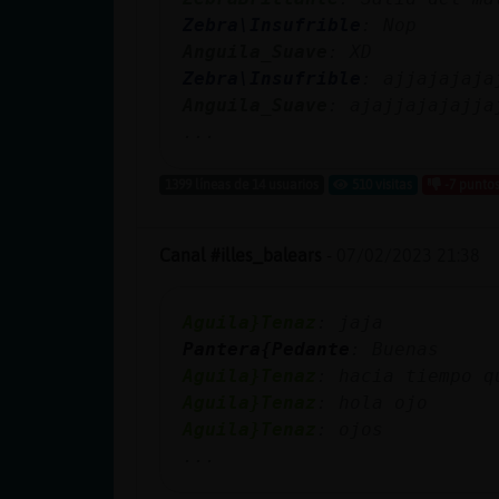
cuenta
Zebra\Insufrible
: Nop
Anguila_Suave
: XD
Zebra\Insufrible
: ajjajajaja
Anguila_Suave
: ajajjajajajja
Reservar
...
alias
1399 líneas de 14 usuarios
510 visitas
-7 punto
Actualizar
Canal #illes_balears
-
07/02/2023 21:38
contraseña
Aguila}Tenaz
: jaja
Pantera{Pedante
: Buenas
Aguila}Tenaz
: hacia tiempo q
Actualizar
Aguila}Tenaz
: hola ojo
IP virtual
Aguila}Tenaz
: ojos
...