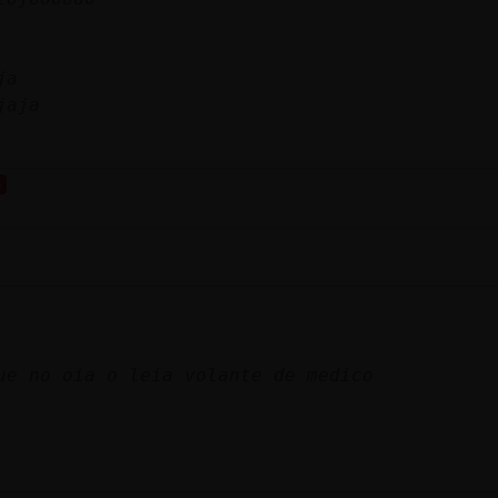
ja
jaja
s
ue no oia o leia volante de medico