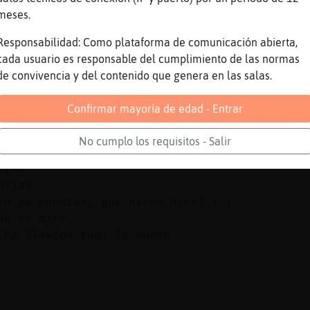
 una profesora de yoga te lo cuento yo gratis
meses.
e retaron
no era nada flexible
Responsabilidad: Como plataforma de comunicación abierta,
cada usuario es responsable del cumplimiento de las normas
de convivencia y del contenido que genera en las salas.
Confirmar mayoría de edad - Entrar
No cumplo los requisitos - Salir
bien
ovido
ro ya puestos, que nieve bien! :-)
ún se mire
 ha llovido toda la noche