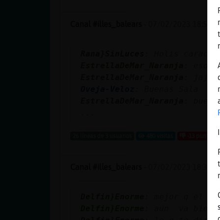
Canal #illes_balears
-
07/02/2023 18:57
Rana}SinLuces
: Holis caracol
EstrellaDeMar_Naranja
: eso k
EstrellaDeMar_Naranja
: jajaj
Oveja-Veloz
: Buenas Sala
EstrellaDeMar_Naranja
: buena
...
26 líneas de 3 usuarios
480 visitas
-13 puntos
Canal #illes_balears
-
07/02/2023 18:33
Delfin}Enorme
: mejor q el su
Delfin}Enorme
: aun va bien p