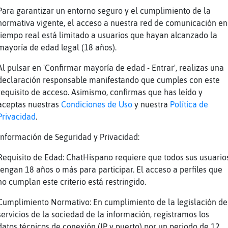
Para garantizar un entorno seguro y el cumplimiento de la
normativa vigente, el acceso a nuestra red de comunicación en
tiempo real está limitado a usuarios que hayan alcanzado la
mayoría de edad legal (18 años).
is
Al pulsar en 'Confirmar mayoría de edad - Entrar', realizas una
 idioma es Rana}SinLuces
declaración responsable manifestando que cumples con este
aajjajjj
requisito de acceso. Asimismo, confirmas que has leído y
aceptas nuestras
Condiciones de Uso
y nuestra
Política de
s Oveja-Veloz salu mestre
Privacidad
.
Información de Seguridad y Privacidad:
Requisito de Edad: ChatHispano requiere que todos sus usuario
tengan 18 años o más para participar. El acceso a perfiles que
no cumplan este criterio está restringido.
Cumplimiento Normativo: En cumplimiento de la legislación de
elo esta frio
servicios de la sociedad de la información, registramos los
ara la espalda tumbarse en el
datos técnicos de conexión (IP y puerto) por un periodo de 12