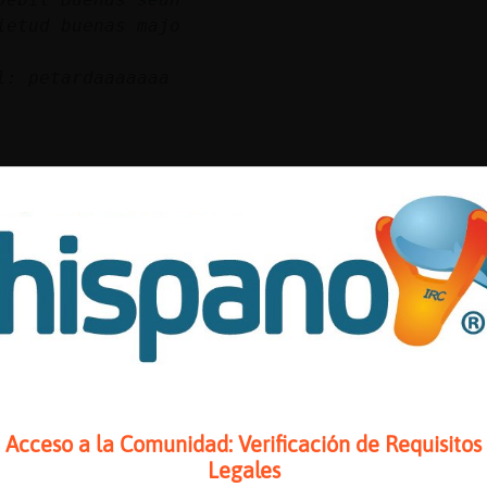
ietud buenas majo
l: petardaaaaaaa
uuuuuack
Paciente Hola maja
4667 no es canal de busquedas
eresante hola majo
Paciente Que tal el d�
Acceso a la Comunidad: Verificación de Requisitos
Legales