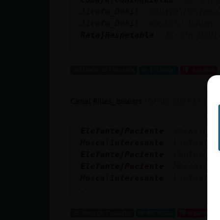
Jirafa_Debil
: Cobaya\ConInqu
Jirafa_Debil
: moskito buenas
Rata}Respetable
: Jirafa_Debi
...
268 líneas de 8 usuarios
474 visitas
-6 puntos
Canal #illes_balears
-
07/02/2023 19:22
Elefante}Paciente
: moskito m
Mosca\Interesante
: Elefante}
Elefante}Paciente
: Chatuser_
Elefante}Paciente
: Mosca\Int
Mosca\Interesante
: Elefante}
...
25 líneas de 3 usuarios
482 visitas
-4 puntos