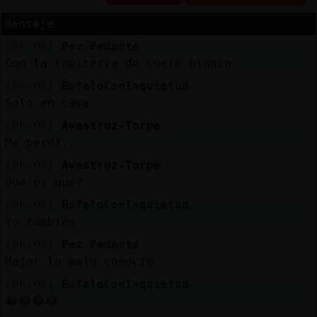
Mensaje
[00:00]
Pez_Pedante
Reserva
Con la tapicería de cuero blanco
alias
[00:00]
BufaloConInquietud
Solo en casa
[00:00]
Avestruz-Torpe
Me perdi...
Actuali
contras
[00:00]
Avestruz-Torpe
Que es que?
[00:00]
BufaloConInquietud
Yo también
Actuali
IP
[00:00]
Pez_Pedante
virtual
Mejor lo malo conocio
[00:00]
BufaloConInquietud
😂😂😂😂