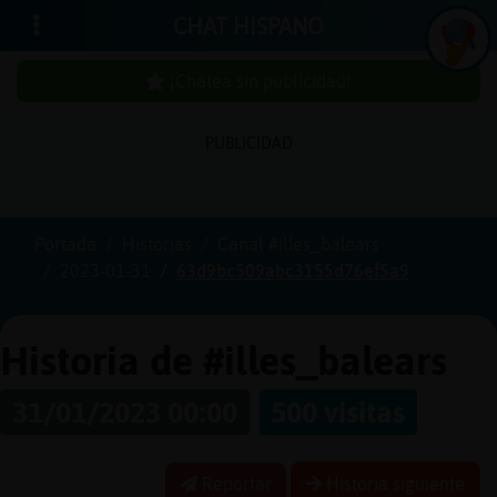
CHAT HISPANO
¡Chatea sin publicidad!
PUBLICIDAD
Iniciar
sesión
Portada
Historias
Canal #illes_balears
2023-01-31
63d9bc509abc3155d76ef5a9
¡Chatea
sin
publici
Historia de #illes_balears
31/01/2023 00:00
500 visitas
Crear
una
Reportar
Historia siguiente
cuenta