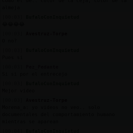
Como el de.. color de la ceja, color de la
almeja
[00:03]
BufaloConInquietud
😂😂😂😂
[00:03]
Avestruz-Torpe
O no?
[00:03]
BufaloConInquietud
Pues si
[00:03]
Pez_Pedante
Si si por el entrecejo
[00:03]
BufaloConInquietud
Mejor video
[00:03]
Avestruz-Torpe
Morena_a: yo videos no veo.. solo
documentales del comportamiento humano
mientras se aparean
[00:04]
BufaloConInquietud