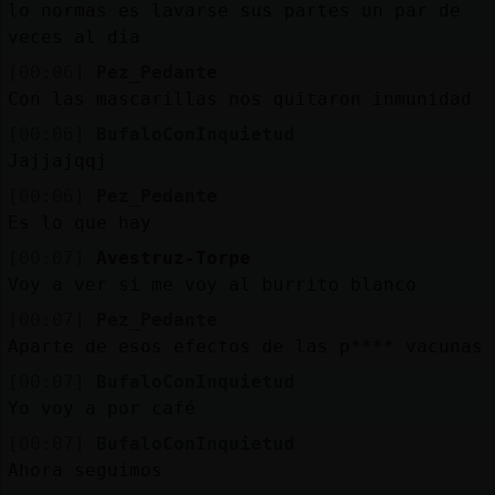
lo normas es lavarse sus partes un par de
veces al día
[00:06]
Pez_Pedante
Con las mascarillas nos quitaron inmunidad
[00:06]
BufaloConInquietud
Jajjajqqj
[00:06]
Pez_Pedante
Es lo que hay
[00:07]
Avestruz-Torpe
Voy a ver si me voy al burrito blanco
[00:07]
Pez_Pedante
Aparte de esos efectos de las p**** vacunas
[00:07]
BufaloConInquietud
Yo voy a por café
[00:07]
BufaloConInquietud
Ahora seguimos