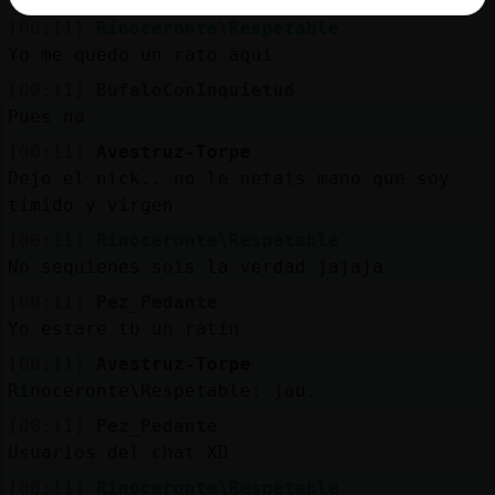
[00:11]
Rinoceronte\Respetable
Yo me quedo un rato aqui
[00:11]
BufaloConInquietud
Pues na
[00:11]
Avestruz-Torpe
Dejo el nick.. no le netais mano que soy
timido y virgen
[00:11]
Rinoceronte\Respetable
No sequienes sois la verdad jajaja
[00:11]
Pez_Pedante
Yo estare tb un ratín
[00:11]
Avestruz-Torpe
Rinoceronte\Respetable: jau.
[00:11]
Pez_Pedante
Usuarios del chat XD
[00:11]
Rinoceronte\Respetable