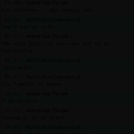
Mis
[00:00]
Avestruz-Torpe
blogs
Los refranes... que buenos son..
[00:01]
BufaloConInquietud
Voy a por un café
[00:01]
Avestruz-Torpe
Mis
Más vale paja con mano que pol vo en
foros
fotografía
[00:01]
BufaloConInquietud
Jajahaajaj
Registr
[00:01]
BufaloConInquietud
un
Ese también es bueno
canal
[00:01]
Avestruz-Torpe
O no es así?
[00:02]
Avestruz-Torpe
Más
Morena_a: ni al oído?
gestion
[00:02]
BufaloConInquietud