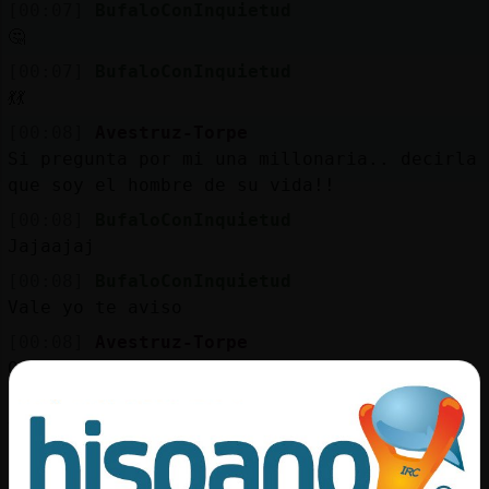
[00:07]
BufaloConInquietud
🤔
[00:07]
BufaloConInquietud
💃💃
[00:08]
Avestruz-Torpe
Si pregunta por mi una millonaria.. decirla
que soy el hombre de su vida!!
[00:08]
BufaloConInquietud
Jajaajaj
[00:08]
BufaloConInquietud
Vale yo te aviso
[00:08]
Avestruz-Torpe
Que no me importa el fisico
[00:08]
BufaloConInquietud
Y si encuentras mi Alma Gemela
[00:08]
Avestruz-Torpe