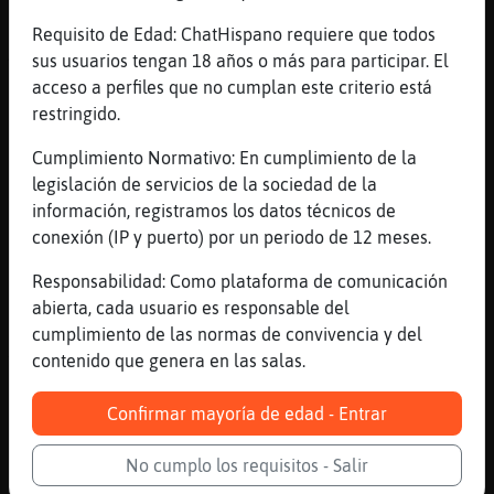
[00:10]
BufaloConInquietud
Requisito de Edad: ChatHispano requiere que todos
Ahora vuelvo
sus usuarios tengan 18 años o más para participar. El
acceso a perfiles que no cumplan este criterio está
[00:10]
Rinoceronte\Respetable
restringido.
Una paga y a dormir?
[00:10]
BufaloConInquietud
Cumplimiento Normativo: En cumplimiento de la
Buenas noches diablo
legislación de servicios de la sociedad de la
información, registramos los datos técnicos de
[00:10]
Avestruz-Torpe
conexión (IP y puerto) por un periodo de 12 meses.
Ese mismo
[00:10]
BufaloConInquietud
Responsabilidad: Como plataforma de comunicación
Coje papel, melocotón
abierta, cada usuario es responsable del
cumplimiento de las normas de convivencia y del
[00:11]
Rinoceronte\Respetable
contenido que genera en las salas.
Yo no
[00:11]
BufaloConInquietud
Confirmar mayoría de edad - Entrar
OK
[00:11]
Pez_Pedante
No cumplo los requisitos - Salir
deu bona nit