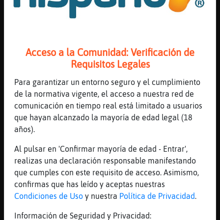
Ni foto ni nada..
[00:09]
BufaloConInquietud
No te la quedes,... Esa alma es mía 😂😂😂
😂
Acceso a la Comunidad: Verificación de
[00:09]
Avestruz-Torpe
Requisitos Legales
BufaloConInquietud: joder mirate al
espejo!!
Para garantizar un entorno seguro y el cumplimiento
de la normativa vigente, el acceso a nuestra red de
[00:09]
Pez_Pedante
comunicación en tiempo real está limitado a usuarios
https://www.youtube.com/watch?v=j3RwBB_V46I
que hayan alcanzado la mayoría de edad legal (18
[00:09]
BufaloConInquietud
años).
Ya lo hice
Al pulsar en 'Confirmar mayoría de edad - Entrar',
[00:09]
BufaloConInquietud
realizas una declaración responsable manifestando
😂😂😂😂
que cumples con este requisito de acceso. Asimismo,
[00:10]
Rinoceronte\Respetable
confirmas que has leído y aceptas nuestras
Buenas colegas, que tal?
Condiciones de Uso
y nuestra
Política de Privacidad
.
[00:10]
Avestruz-Torpe
Información de Seguridad y Privacidad:
Ale me voy con mi método Vladimir