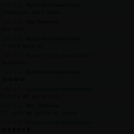
[00:13]
BufaloConInquietud
Palomitas para todos
[00:13]
Pez_Pedante
Ole ole
[00:13]
BufaloConInquietud
Y café para mi
[00:13]
Rinoceronte\Respetable
Bueeeeen
[00:13]
BufaloConInquietud
😂😂😂😂
[00:13]
Rinoceronte\Respetable
Fiesta de palomitas
[00:14]
Pez_Pedante
El café me quita el sueño
[00:14]
Rinoceronte\Respetable
🍿🍿🍿🍿🍿🍿