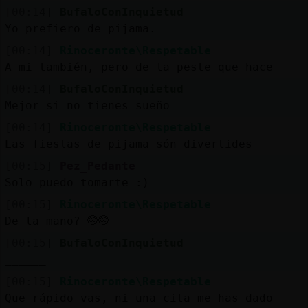
[00:14]
BufaloConInquietud
Yo prefiero de pijama.
[00:14]
Rinoceronte\Respetable
A mi también, pero de la peste que hace
[00:14]
BufaloConInquietud
Mejor si no tienes sueño
[00:14]
Rinoceronte\Respetable
Las fiestas de pijama són divertides
[00:15]
Pez_Pedante
Solo puedo tomarte :)
[00:15]
Rinoceronte\Respetable
De la mano? 🤭🤭
[00:15]
BufaloConInquietud
______
[00:15]
Rinoceronte\Respetable
Que rápido vas, ni una cita me has dado