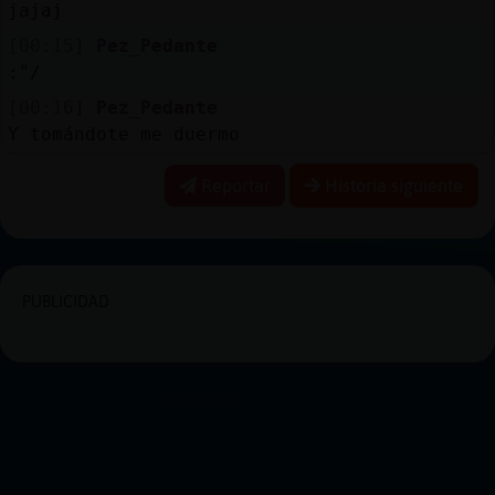
jajaj
[00:15]
Pez_Pedante
:"/
[00:16]
Pez_Pedante
Y tomándote me duermo
Reportar
Historia siguiente
PUBLICIDAD