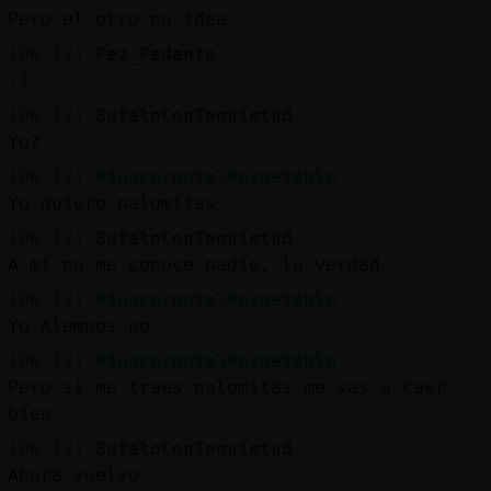
Pero el otro no idea
[00:12]
Pez_Pedante
:)
[00:12]
BufaloConInquietud
Yo?
[00:12]
Rinoceronte\Respetable
Yo quiero palomitas
[00:12]
BufaloConInquietud
A mi no me conoce nadie, la verdad
[00:13]
Rinoceronte\Respetable
Yo Alemnos no
[00:13]
Rinoceronte\Respetable
Pero si me traes palomitas me vas a caer
bien
[00:13]
BufaloConInquietud
Ahora vuelvo