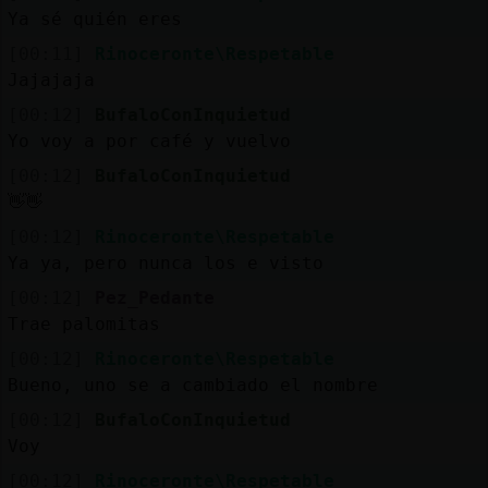
Ya sé quién eres
[00:11]
Rinoceronte\Respetable
Jajajaja
[00:12]
BufaloConInquietud
Yo voy a por café y vuelvo
[00:12]
BufaloConInquietud
👋👋
[00:12]
Rinoceronte\Respetable
Ya ya, pero nunca los e visto
[00:12]
Pez_Pedante
Trae palomitas
[00:12]
Rinoceronte\Respetable
Bueno, uno se a cambiado el nombre
[00:12]
BufaloConInquietud
Voy
[00:12]
Rinoceronte\Respetable