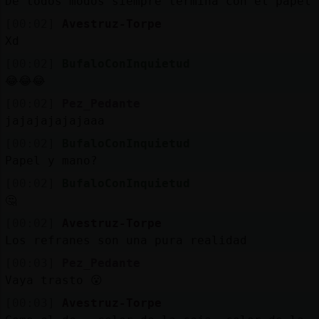
De todos modos siempre termina con el papel
[00:02]
Avestruz-Torpe
Xd
[00:02]
BufaloConInquietud
😂😂😂
[00:02]
Pez_Pedante
jajajajajajaaa
[00:02]
BufaloConInquietud
Papel y mano?
[00:02]
BufaloConInquietud
🤔
[00:02]
Avestruz-Torpe
Los refranes son una pura realidad
[00:03]
Pez_Pedante
Vaya trasto 😮
[00:03]
Avestruz-Torpe