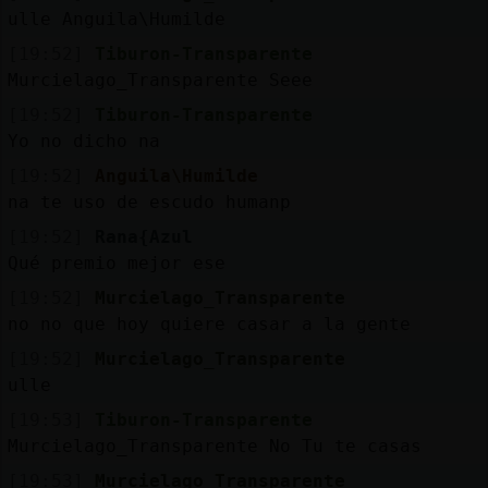
Mis
ulle Anguila\Humilde
blogs
[19:52]
Tiburon-Transparente
Murcielago_Transparente Seee
[19:52]
Tiburon-Transparente
Mis
Yo no dicho na
foros
[19:52]
Anguila\Humilde
na te uso de escudo humanp
[19:52]
Rana{Azul
Registr
Qué premio mejor ese
un
[19:52]
Murcielago_Transparente
canal
no no que hoy quiere casar a la gente
[19:52]
Murcielago_Transparente
ulle
Más
[19:53]
Tiburon-Transparente
gestion
Murcielago_Transparente No Tu te casas
[19:53]
Murcielago_Transparente