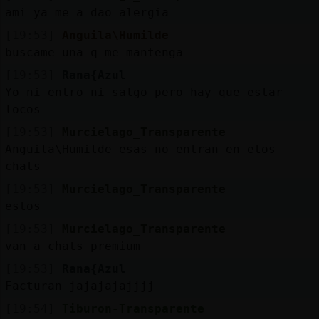
ami ya me a dao alergia
[19:53]
Anguila\Humilde
buscame una q me mantenga
[19:53]
Rana{Azul
Yo ni entro ni salgo pero hay que estar
locos
[19:53]
Murcielago_Transparente
Anguila\Humilde esas no entran en etos
chats
[19:53]
Murcielago_Transparente
estos
[19:53]
Murcielago_Transparente
van a chats premium
[19:53]
Rana{Azul
Facturan jajajajajjjj
[19:54]
Tiburon-Transparente