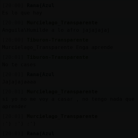
[20:00]
Rana{Azul
Es lo que hay
[20:00]
Murcielago_Transparente
Anguila\Humilde a lo afro jajajajaj
[20:00]
Tiburon-Transparente
Murcielago_Transparente Enga aprende
[20:01]
Tiburon-Transparente
No te cases
[20:01]
Rana{Azul
Jajajajaaaa
[20:01]
Murcielago_Transparente
si yo no me voy a casar , no tengo nada que
aprender
[20:01]
Murcielago_Transparente
:') :') :')
[20:01]
Rana{Azul