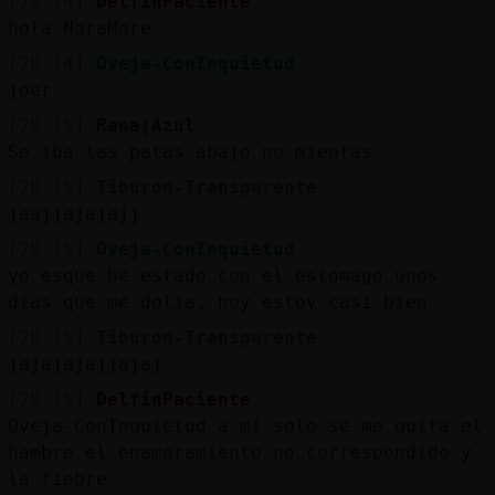
[20:14]
DelfinPaciente
hola NoraMore
[20:14]
Oveja-ConInquietud
joer
[20:15]
Rana{Azul
Se iba las patas abajo no mientas
[20:15]
Tiburon-Transparente
jaajjajajajj
[20:15]
Oveja-ConInquietud
yo esque he estado con el estomago unos
dias que me dolia, hoy estoy casi bien
[20:15]
Tiburon-Transparente
jajajajajjajaj
[20:15]
DelfinPaciente
Oveja-ConInquietud a mi solo se me quita el
hambre el enamoramiento no correspondido y
la fiebre