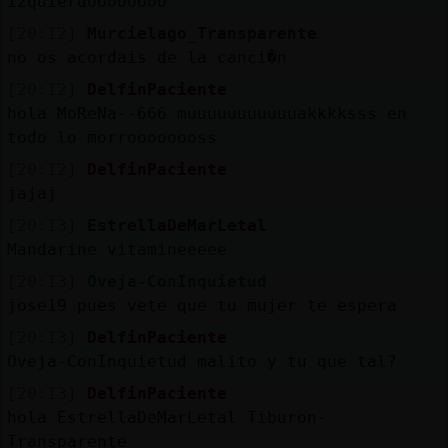
izquierdoooooooo
[20:12]
Murcielago_Transparente
no os acordais de la canci�n
[20:12]
DelfinPaciente
hola MoReNa--666 muuuuuuuuuuuakkkksss en
todo lo morroooooooss
[20:12]
DelfinPaciente
jajaj
[20:13]
EstrellaDeMarLetal
Mandarine vitamineeeee
[20:13]
Oveja-ConInquietud
jose19 pues vete que tu mujer te espera
[20:13]
DelfinPaciente
Oveja-ConInquietud malito y tu que tal?
[20:13]
DelfinPaciente
hola EstrellaDeMarLetal Tiburon-
Transparente