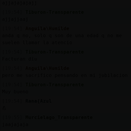
ajjajajajajj
[19:54]
Tiburon-Transparente
ajjajjaaj
[19:54]
Anguila\Humilde
anda q no, solo q son de una edad q no me
suelen llamar la atencio
[19:54]
Tiburon-Transparente
Facturan diu
[19:54]
Anguila\Humilde
pero me sacrifico pensando en mi jubilacion
[19:54]
Tiburon-Transparente
Muy bueno
[19:54]
Rana{Azul
💪
[19:55]
Murcielago_Transparente
jaajajaja