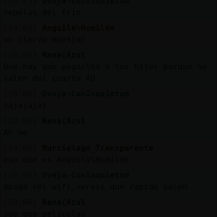
[20:05]
Oveja-ConInquietud
repelus del frio
[20:05]
Anguila\Humilde
un ciervo muntjac
[20:06]
Rana{Azul
Que hay que pegarles a los hijos porque no
salen del cuarto XD
[20:06]
Oveja-ConInquietud
jajajajaj
[20:06]
Rana{Azul
Ah no
[20:06]
Murcielago_Transparente
eso que es Anguila\Humilde
[20:06]
Oveja-ConInquietud
apaga rel wifi,vereis que rapido salen
[20:06]
Rana{Azul
Joe que peliculas