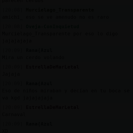
parecen cerdos
[20:08]
Murcielago_Transparente
amichi_ eso se ve amenudo no es raro
[20:08]
Oveja-ConInquietud
Murcielago_Transparente por eso lo digo
jajajajaja
[20:09]
Rana{Azul
Mira un cerdo volando
[20:09]
EstrellaDeMarLetal
Jajaja
[20:09]
Rana{Azul
Eso de niños miraban y decían en tu boca se
va kgd jajajajaja
[20:09]
EstrellaDeMarLetal
Carnaval
[20:09]
Rana{Azul
XD