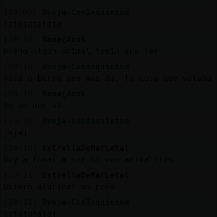
[20:09]
Oveja-ConInquietud
jajajajajaja
[20:10]
Rana{Azul
Bueno algún animal tenia que ser
[20:10]
Oveja-ConInquietud
vaca o burro que mas da, la cosa que volaba
[20:10]
Rana{Azul
Se ve que si
[20:10]
Oveja-ConInquietud
jajaj
[20:10]
EstrellaDeMarLetal
Voy a fumar a ver si veo animalitos
[20:11]
EstrellaDeMarLetal
Quiero alucinar un poco
[20:11]
Oveja-ConInquietud
jajajajajaj