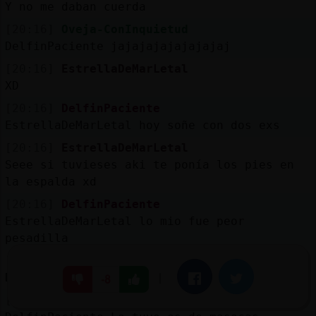
Y no me daban cuerda
[20:16]
Oveja-ConInquietud
DelfinPaciente jajajajajajajajaj
[20:16]
EstrellaDeMarLetal
XD
[20:16]
DelfinPaciente
EstrellaDeMarLetal hoy soñe con dos exs
[20:16]
EstrellaDeMarLetal
Seee si tuvieses aki te ponía los pies en
la espalda xd
[20:16]
DelfinPaciente
EstrellaDeMarLetal lo mio fue peor
pesadilla
[20:16]
Oveja-ConInquietud
DelfinPaciente ufffffffffffffffff
|
Facebook
Twitter
-8
[20:16]
Tiburon-Transparente