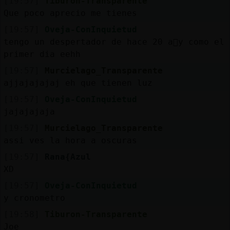
[19:57]
Tiburon-Transparente
Que poco aprecio me tienes
[19:57]
Oveja-ConInquietud
tengo un despertador de hace 20 a񯳠y como el
primer dia eehh
[19:57]
Murcielago_Transparente
ajjajajajaj eh que tienen luz
[19:57]
Oveja-ConInquietud
jajajajaja
[19:57]
Murcielago_Transparente
assi ves la hora a oscuras
[19:57]
Rana{Azul
XD
[19:57]
Oveja-ConInquietud
y cronometro
[19:58]
Tiburon-Transparente
Joe