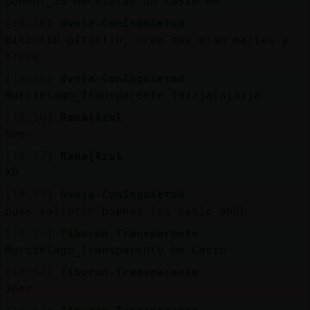
ponent_33 necesitas un casio eh
[19:56]
Oveja-ConInquietud
piticlin piticlin, creo que eran martes y
trece
[19:56]
Oveja-ConInquietud
Murcielago_Transparente jajajajajajja
[19:56]
Rana{Azul
Sep
[19:57]
Rana{Azul
XD
[19:57]
Oveja-ConInquietud
pues salieron buenos los casio ehhh
[19:57]
Tiburon-Transparente
Murcielago_Transparente Un Casio
[19:57]
Tiburon-Transparente
Joer