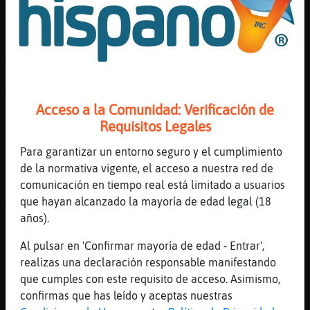
[20:02]
Oveja-ConInquietud
EstrellaDeMarLetal si buenisimo
[20:02]
Tiburon-Transparente
Genial no
[20:03]
EstrellaDeMarLetal
Tapaditos
Acceso a la Comunidad: Verificación de
[20:03]
Rana{Azul
Requisitos Legales
Solo e vive una vez shhhh nunca digas eso
que al final se cumple
Para garantizar un entorno seguro y el cumplimiento
de la normativa vigente, el acceso a nuestra red de
[20:03]
Anguila\Humilde
comunicación en tiempo real está limitado a usuarios
la vida ya no tendria sorpresas
que hayan alcanzado la mayoría de edad legal (18
Murcielago_Transparente , q aburrimiento
años).
[20:03]
Oveja-ConInquietud
juliaxdrs es invierno, es logico que haga
Al pulsar en 'Confirmar mayoría de edad - Entrar',
frio, no era normal la calor que ha hecho
realizas una declaración responsable manifestando
en diciembre
que cumples con este requisito de acceso. Asimismo,
confirmas que has leído y aceptas nuestras
[20:03]
Murcielago_Transparente