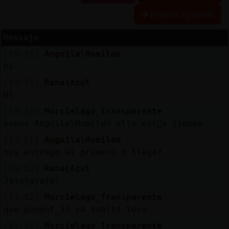
Historia siguiente
Mensaje
Reserva
[19:51]
Anguila\Humilde
alias
hi
[19:51]
Rana{Azul
Hl
Actuali
[19:51]
Murcielago_Transparente
contras
buens Anguila\Humilde ulle est᳠a tiempo
[19:51]
Anguila\Humilde
hay entrega al primero q llega?
Actuali
[19:52]
Rana{Azul
IP
Jajajajajaj
virtual
[19:52]
Murcielago_Transparente
que ponent_33 sa vuelto loco
[19:52]
Murcielago_Transparente