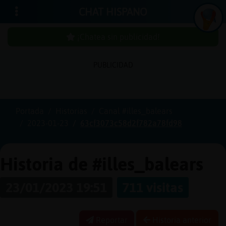
CHAT HISPANO
¡Chatea sin publicidad!
PUBLICIDAD
Iniciar
sesión
Portada
Historias
Canal #illes_balears
2023-01-23
63cf3073c58d2f782a78fd98
¡Chatea
sin
publici
Historia de #illes_balears
23/01/2023 19:51
711 visitas
Crear
una
Reportar
Historia anterior
cuenta