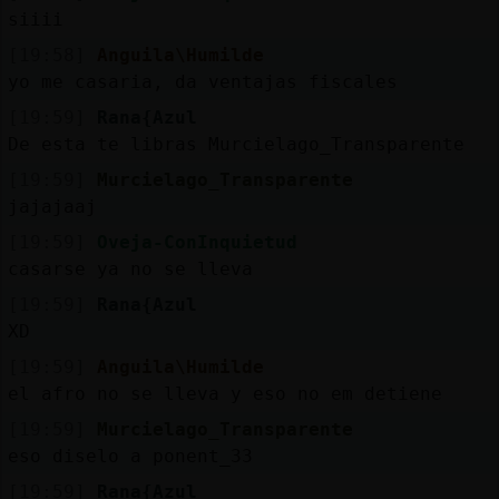
siiii
[19:58]
Anguila\Humilde
yo me casaria, da ventajas fiscales
[19:59]
Rana{Azul
De esta te libras Murcielago_Transparente
[19:59]
Murcielago_Transparente
jajajaaj
[19:59]
Oveja-ConInquietud
casarse ya no se lleva
[19:59]
Rana{Azul
XD
[19:59]
Anguila\Humilde
el afro no se lleva y eso no em detiene
[19:59]
Murcielago_Transparente
eso diselo a ponent_33
[19:59]
Rana{Azul