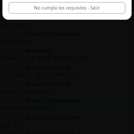
ayer descubri algo q me a dado pesadillas
pero es algo nuevo
No cumplo los requisitos - Salir
[20:04]
EstrellaDeMarLetal
La suegra
[20:05]
Oveja-ConInquietud
pesadillas?
[20:05]
Rana{Azul
Bueno si se esta agustito tpc :)
[20:05]
Anguila\Humilde
un repelus de la hostia si
[20:05]
Anguila\Humilde
quiero olvidarlo
[20:05]
Oveja-ConInquietud
xddddddddddddddd
[20:05]
Oveja-ConInquietud
que era?