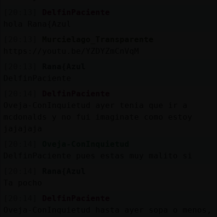
[20:13]
DelfinPaciente
hola Rana{Azul
[20:13]
Murcielago_Transparente
https://youtu.be/YZDYZmCnVqM
[20:13]
Rana{Azul
DelfinPaciente
[20:14]
DelfinPaciente
Oveja-ConInquietud ayer tenia que ir a
mcdonalds y no fui imaginate como estoy
jajajaja
[20:14]
Oveja-ConInquietud
DelfinPaciente pues estas muy malito si
[20:14]
Rana{Azul
Ta pocho
[20:14]
DelfinPaciente
Oveja-ConInquietud hasta ayer sopa o menos,