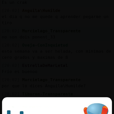
Es un crak
[20:02]
Anguila\Humilde
el dia q no me quede q aprender pegarme un
tiro
[20:02]
Murcielago_Transparente
no son dois ponent_33
[20:02]
Oveja-ConInquietud
esta semana va a ser helada, con minimas de
cero grados y maximas de 8
[20:02]
EstrellaDeMarLetal
Frío es buenoo
[20:02]
Murcielago_Transparente
por que lo dices Anguila\Humilde?
[20:02]
Tiburon-Transparente
Oveja-ConInquietud 0 grados.....Ni frio ni
calor