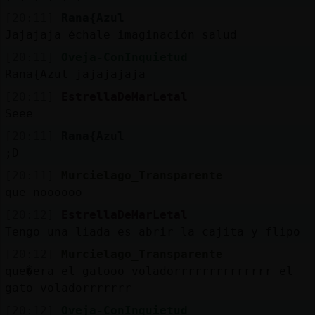
[20:11]
Rana{Azul
Jajajaja échale imaginación salud
[20:11]
Oveja-ConInquietud
Rana{Azul jajajajaja
[20:11]
EstrellaDeMarLetal
Seee
[20:11]
Rana{Azul
;D
[20:11]
Murcielago_Transparente
que noooooo
[20:12]
EstrellaDeMarLetal
Tengo una liada es abrir la cajita y flipo
[20:12]
Murcielago_Transparente
que�era el gatooo voladorrrrrrrrrrrrrr el
gato voladorrrrrrr
[20:12]
Oveja-ConInquietud