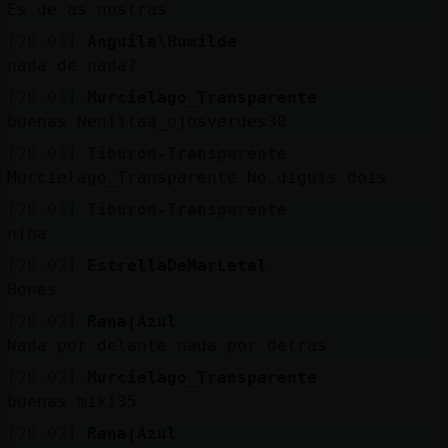
Es de as nostras
[20:01]
Anguila\Humilde
nada de nada?
[20:01]
Murcielago_Transparente
buenas Neniitaa_ojosverdes30
[20:01]
Tiburon-Transparente
Murcielago_Transparente No diguis dois
[20:01]
Tiburon-Transparente
nina
[20:02]
EstrellaDeMarLetal
Bones
[20:02]
Rana{Azul
Nada por delante nada por detras
[20:02]
Murcielago_Transparente
buenas miki35
[20:02]
Rana{Azul