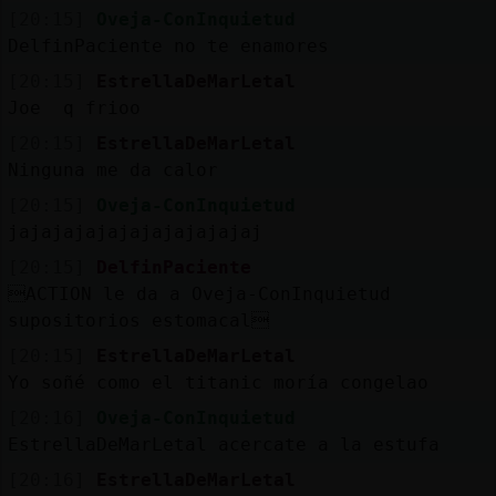
[20:15]
Oveja-ConInquietud
DelfinPaciente no te enamores
[20:15]
EstrellaDeMarLetal
Joe q frioo
[20:15]
EstrellaDeMarLetal
Ninguna me da calor
[20:15]
Oveja-ConInquietud
jajajajajajajajajajajaj
[20:15]
DelfinPaciente
ACTION le da a Oveja-ConInquietud
supositorios estomacal
[20:15]
EstrellaDeMarLetal
Yo soñé como el titanic moría congelao
[20:16]
Oveja-ConInquietud
EstrellaDeMarLetal acercate a la estufa
[20:16]
EstrellaDeMarLetal