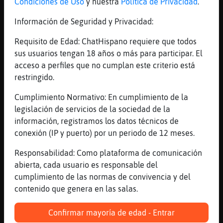
Condiciones de Uso
y nuestra
Política de Privacidad
.
bueno Anguila\Humilde creo que eso es
imposible
Información de Seguridad y Privacidad:
[20:03]
Rana{Azul
Requisito de Edad: ChatHispano requiere que todos
Nunca aprenderas si sigues así
sus usuarios tengan 18 años o más para participar. El
[20:03]
EstrellaDeMarLetal
acceso a perfiles que no cumplan este criterio está
Uff la calor q se pasa en veranito
restringido.
pringando
Cumplimiento Normativo: En cumplimiento de la
[20:04]
Rana{Azul
legislación de servicios de la sociedad de la
Pringando no se pasa frio
información, registramos los datos técnicos de
[20:04]
EstrellaDeMarLetal
conexión (IP y puerto) por un periodo de 12 meses.
Exacto
Responsabilidad: Como plataforma de comunicación
[20:04]
Rana{Azul
abierta, cada usuario es responsable del
EstrellaDeMarLetal ^^
cumplimiento de las normas de convivencia y del
[20:04]
EstrellaDeMarLetal
contenido que genera en las salas.
Sentado descanso 👍
[20:04]
Anguila\Humilde
Confirmar mayoría de edad - Entrar