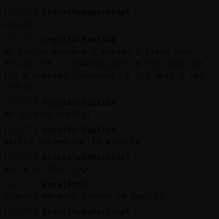
[20:06]
EstrellaDeMarLetal
Jajaja
[20:07]
Anguila\Humilde
un ciervo enano q a mutado y tiene unos
oricios en la cabeza junto a los ojos por
los q segrega feromonas, y los abre y los
cierra
[20:07]
Anguila\Humilde
da un puto repelus
[20:07]
Anguila\Humilde
quiero exterminar la especie
[20:07]
EstrellaDeMarLetal
Sería un buen logo
[20:07]
Rana{Azul
Algunos de aquí tienen lo suyo tb
[20:07]
EstrellaDeMarLetal