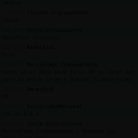
Jejeje
[20:07]
Tiburon-Transparente
Sieke
[20:07]
Oveja-ConInquietud
Rana{Azul jajajajaj
[20:07]
Rana{Azul
Dios
[20:07]
Murcielago_Transparente
bueno yo vi hace poco fotos de un cerdo que
parecia entre cerdo y humano tb daba grima
[20:07]
Rana{Azul
XD
[20:07]
EstrellaDeMarLetal
Con un 6 6 6
[20:08]
Oveja-ConInquietud
Murcielago_Transparente o humanos que