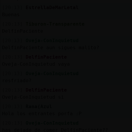
[20:13]
EstrellaDeMarLetal
Buenas
[20:13]
Tiburon-Transparente
DelfinPaciente
[20:13]
Oveja-ConInquietud
DelfinPaciente aun sigues malito?
[20:13]
DelfinPaciente
Oveja-ConInquietud vaya
[20:13]
Oveja-ConInquietud
resfriado?
[20:13]
DelfinPaciente
Oveja-ConInquietud si
[20:13]
Rana{Azul
Hola los entrantes porfa :P
[20:13]
Oveja-ConInquietud
has dejado de comer DelfinPaciente??