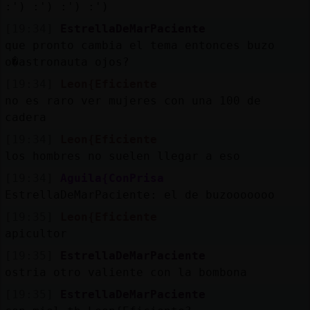
:') :') :') :')
[19:34]
EstrellaDeMarPaciente
que pronto cambia el tema entonces buzo
o�astronauta ojos?
[19:34]
Leon{Eficiente
no es raro ver mujeres con una 100 de
cadera
[19:34]
Leon{Eficiente
los hombres no suelen llegar a eso
[19:34]
Aguila{ConPrisa
EstrellaDeMarPaciente: el de buzooooooo
[19:35]
Leon{Eficiente
apicultor
[19:35]
EstrellaDeMarPaciente
ostria otro valiente con la bombona
[19:35]
EstrellaDeMarPaciente