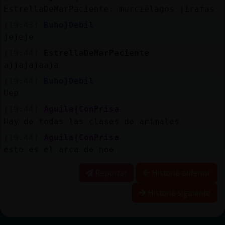
EstrellaDeMarPaciente: murciélagos jirafas
[19:43]
Buho}Debil
jejeje
[19:44]
EstrellaDeMarPaciente
ajjajajaaja
[19:44]
Buho}Debil
Uep
[19:44]
Aguila{ConPrisa
Hay de todas las clases de animales
[19:44]
Aguila{ConPrisa
esto es el arca de noe
Reportar
Historia anterior
Historia siguiente