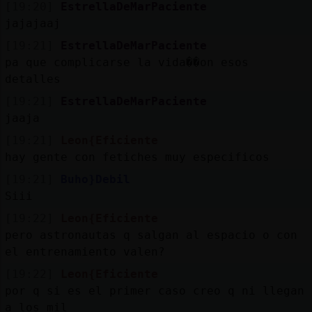
[19:20]
EstrellaDeMarPaciente
jajajaaj
[19:21]
EstrellaDeMarPaciente
pa que complicarse la vida��on esos
detalles
[19:21]
EstrellaDeMarPaciente
jaaja
[19:21]
Leon{Eficiente
hay gente con fetiches muy especificos
[19:21]
Buho}Debil
Siii
[19:22]
Leon{Eficiente
pero astronautas q salgan al espacio o con
el entrenamiento valen?
[19:22]
Leon{Eficiente
por q si es el primer caso creo q ni llegan
a los mil