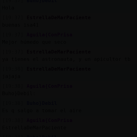
[19:37]
Buho}Debil
Hola
[19:37]
EstrellaDeMarPaciente
buenas isa41
[19:37]
Aguila{ConPrisa
Mejor húmedo que seco
[19:37]
EstrellaDeMarPaciente
ya tienes el astronauta, y un apicultor tb
[19:38]
EstrellaDeMarPaciente
jajaja
[19:38]
Aguila{ConPrisa
Buho}Debil:
[19:38]
Buho}Debil
Es q salgo a tomar el aire
[19:38]
Aguila{ConPrisa
EstrellaDeMarPaciente