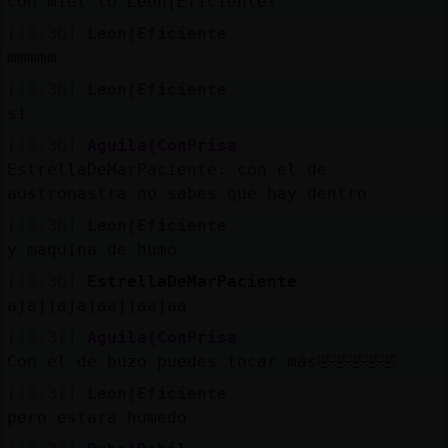
con miel tb Leon{Eficiente?
[19:36]
Leon{Eficiente
mmmmm
[19:36]
Leon{Eficiente
si
[19:36]
Aguila{ConPrisa
EstrellaDeMarPaciente: con el de
austronastra no sabes que hay dentro
[19:36]
Leon{Eficiente
y maquina de humo
[19:36]
EstrellaDeMarPaciente
ajajjajajaajjaajaa
[19:37]
Aguila{ConPrisa
Con el de buzo puedes tocar más🤣🤣🤣🤣🤣
[19:37]
Leon{Eficiente
pero estara humedo