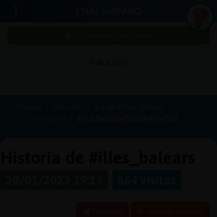
CHAT HISPANO
¡Chatea sin publicidad!
PUBLICIDAD
Iniciar
sesión
Portada
Historias
Canal #illes_balears
2023-01-20
63cb3b6cbfb78a0484464ba8
¡Chatea
sin
publici
Historia de #illes_balears
20/01/2023 19:13
564 visitas
Crear
una
Reportar
Historia anterior
cuenta