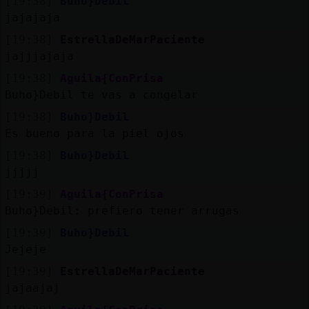
[19:38]
Buho}Debil
jajajaja
[19:38]
EstrellaDeMarPaciente
jajjjajaja
[19:38]
Aguila{ConPrisa
Buho}Debil te vas a congelar
[19:38]
Buho}Debil
Es bueno para la piel ojos
[19:38]
Buho}Debil
jjjjj
[19:39]
Aguila{ConPrisa
Buho}Debil: prefiero tener arrugas
[19:39]
Buho}Debil
Jejeje
[19:39]
EstrellaDeMarPaciente
jajaajaj