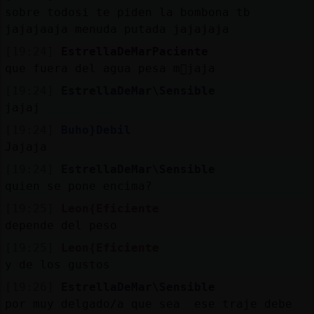
sobre todosi te piden la bombona tb
jajajaaja menuda putada jajajaja
[19:24]
EstrellaDeMarPaciente
que fuera del agua pesa m᳠jaja
[19:24]
EstrellaDeMar\Sensible
jajaj
[19:24]
Buho}Debil
Jajaja
[19:24]
EstrellaDeMar\Sensible
quien se pone encima?
[19:25]
Leon{Eficiente
depende del peso
[19:25]
Leon{Eficiente
y de los gustos
[19:26]
EstrellaDeMar\Sensible
por muy delgado/a que sea ese traje debe