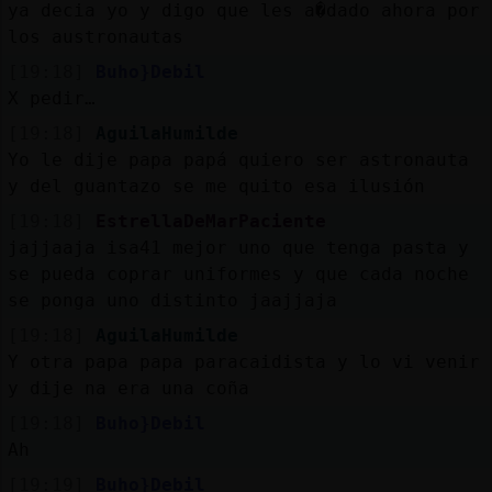
ya decia yo y digo que les a�dado ahora por
los austronautas
[19:18]
Buho}Debil
X pedir…
[19:18]
AguilaHumilde
Yo le dije papa papá quiero ser astronauta
y del guantazo se me quito esa ilusión
[19:18]
EstrellaDeMarPaciente
jajjaaja isa41 mejor uno que tenga pasta y
se pueda coprar uniformes y que cada noche
se ponga uno distinto jaajjaja
[19:18]
AguilaHumilde
Y otra papa papa paracaidista y lo vi venir
y dije na era una coña
[19:18]
Buho}Debil
Ah
[19:19]
Buho}Debil