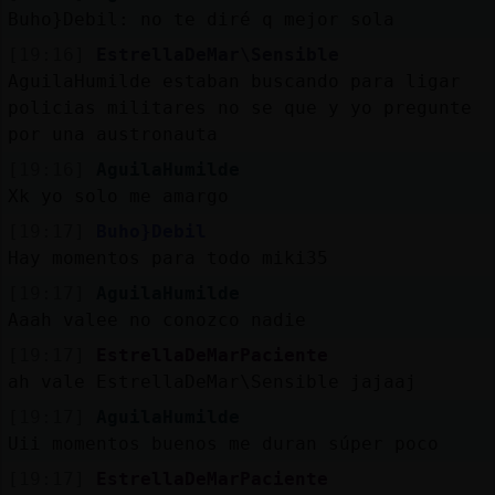
Buho}Debil: no te diré q mejor sola
[19:16]
EstrellaDeMar\Sensible
AguilaHumilde estaban buscando para ligar
policias militares no se que y yo pregunte
por una austronauta
[19:16]
AguilaHumilde
Xk yo solo me amargo
[19:17]
Buho}Debil
Hay momentos para todo miki35
[19:17]
AguilaHumilde
Aaah valee no conozco nadie
[19:17]
EstrellaDeMarPaciente
ah vale EstrellaDeMar\Sensible jajaaj
[19:17]
AguilaHumilde
Uii momentos buenos me duran súper poco
[19:17]
EstrellaDeMarPaciente