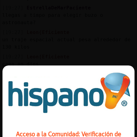
[19:27]
EstrellaDeMarPaciente
llegas a timpo para elegir buzo o
astronauta?
[19:27]
Leon{Eficiente
un traje espacial actual pesa alrededor de
130 kilos
[19:27]
Leon{Eficiente
cago en dios
[19:27]
Aguila{ConPrisa
Yooooo bien y tuuuuuu desapatecidaaaaaaaa
[19:28]
EstrellaDeMarPaciente
pero si ayer entr頪ags es testigoo a que si
[19:28]
EstrellaDeMar\Sensible
como la chavala sea delgadita no veas
[19:28]
Aguila{ConPrisa
La prefiero sin ropa
Acceso a la Comunidad: Verificación de