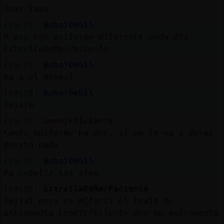
Juas juas
[19:19]
Buho}Debil
O uno con uniforme diferente cada día
EstrellaDeMarPaciente
[19:19]
Buho}Debil
pa q el mismo?
[19:19]
Buho}Debil
jajaja
[19:20]
Leon{Eficiente
tanto uniforme pa que, si no le va a durar
puesto nada
[19:20]
Buho}Debil
Pa repetir los ajos
[19:20]
EstrellaDeMarPaciente
jajjaj pero es m᳠facil el traje de
astronauta Leon{Eficiente que un astronauta