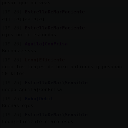
pesar que no veas
[19:26]
EstrellaDeMarPaciente
ajjjjajjaajajaj
[19:26]
EstrellaDeMarPaciente
ojos no te escondas
[19:26]
Aguila{ConPrisa
Buenasssssss
[19:26]
Leon{Eficiente
como los trajes de buzo antiguos q pesaban
50 kilos
[19:26]
EstrellaDeMar\Sensible
ueepp Aguila{ConPrisa
[19:26]
Buho}Debil
Buenas ojos
[19:26]
EstrellaDeMar\Sensible
Leon{Eficiente claro esos