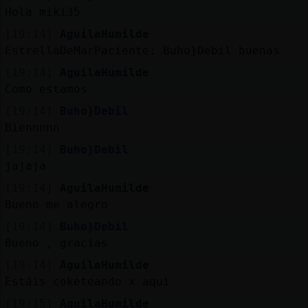
Mis
Hola miki35
blogs
[19:14]
AguilaHumilde
EstrellaDeMarPaciente: Buho}Debil buenas
[19:14]
AguilaHumilde
Mis
Como estamos
foros
[19:14]
Buho}Debil
Biennnnn
[19:14]
Buho}Debil
Registr
jajaja
un
[19:14]
AguilaHumilde
canal
Bueno me alegro
[19:14]
Buho}Debil
Bueno , gracias
Más
[19:14]
AguilaHumilde
gestion
Estáis coketeando x aqui
[19:15]
AguilaHumilde