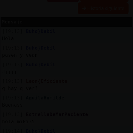
Historia siguiente
Mensaje
Reserva
[19:13]
Buho}Debil
alias
Hola
[19:13]
Buho}Debil
pasen y vean
Actuali
[19:13]
Buho}Debil
contras
Jjjjj
[19:13]
Leon{Eficiente
q hay q ver?
Actuali
[19:13]
AguilaHumilde
IP
Buenass
virtual
[19:13]
EstrellaDeMarPaciente
hola miki35
[19:14]
Buho}Debil