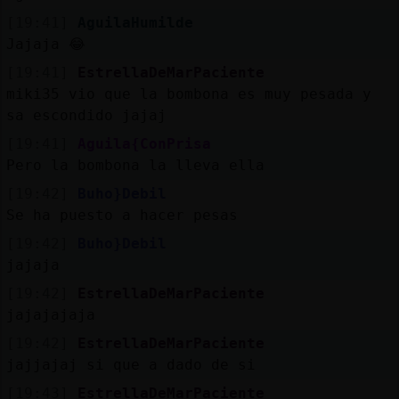
[19:41]
AguilaHumilde
Jajaja 😂
[19:41]
EstrellaDeMarPaciente
miki35 vio que la bombona es muy pesada y
sa escondido jajaj
[19:41]
Aguila{ConPrisa
Pero la bombona la lleva ella
[19:42]
Buho}Debil
Se ha puesto a hacer pesas
[19:42]
Buho}Debil
jajaja
[19:42]
EstrellaDeMarPaciente
jajajajaja
[19:42]
EstrellaDeMarPaciente
jajjajaj si que a dado de si
[19:43]
EstrellaDeMarPaciente