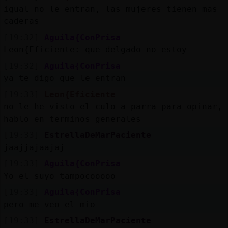
igual no le entran, las mujeres tienen mas
caderas
[19:32]
Aguila{ConPrisa
Leon{Eficiente: que delgado no estoy
[19:32]
Aguila{ConPrisa
ya te digo que le entran
[19:33]
Leon{Eficiente
no le he visto el culo a parra para opinar,
hablo en terminos generales
[19:33]
EstrellaDeMarPaciente
jaajjajaajaj
[19:33]
Aguila{ConPrisa
Yo el suyo tampocooooo
[19:33]
Aguila{ConPrisa
pero me veo el mio
[19:33]
EstrellaDeMarPaciente