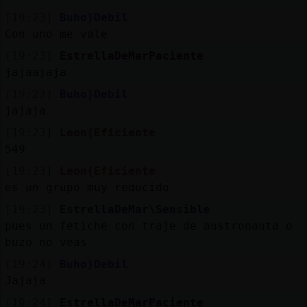
[19:23]
Buho}Debil
Con uno me vale
[19:23]
EstrellaDeMarPaciente
jajaajaja
[19:23]
Buho}Debil
jajaja
[19:23]
Leon{Eficiente
549
[19:23]
Leon{Eficiente
es un grupo muy reducido
[19:23]
EstrellaDeMar\Sensible
pues un fetiche con traje de austronauta o
buzo no veas
[19:24]
Buho}Debil
Jajaja
[19:24]
EstrellaDeMarPaciente