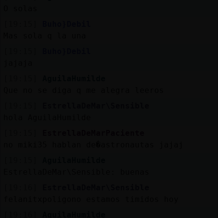
O solas
[19:15]
Buho}Debil
Mas sola q la una
[19:15]
Buho}Debil
jajaja
[19:15]
AguilaHumilde
Que no se diga q me alegra leeros
[19:15]
EstrellaDeMar\Sensible
hola AguilaHumilde
[19:15]
EstrellaDeMarPaciente
no miki35 hablan de�astronautas jajaj
[19:15]
AguilaHumilde
EstrellaDeMar\Sensible: buenas
[19:16]
EstrellaDeMar\Sensible
felanitxpoligono estamos timidos hoy
[19:16]
AguilaHumilde