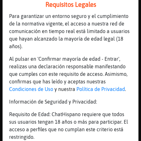
Requisitos Legales
[19:28]
Leon{Eficiente
me suena a q cometiste un delito y me
Para garantizar un entorno seguro y el cumplimiento
quieres usar EstrellaDeMarPaciente
de la normativa vigente, el acceso a nuestra red de
[19:28]
Aguila{ConPrisa
comunicación en tiempo real está limitado a usuarios
EstrellaDeMarPaciente: a quien has
que hayan alcanzado la mayoría de edad legal (18
matadooooo????
años).
[19:29]
EstrellaDeMarPaciente
Al pulsar en 'Confirmar mayoría de edad - Entrar',
jajaja no Leon{Eficiente que me llama
realizas una declaración responsable manifestando
desaparecia y yo ayer entr頪ajja
que cumples con este requisito de acceso. Asimismo,
[19:29]
EstrellaDeMarPaciente
confirmas que has leído y aceptas nuestras
y tu me viste jajaj eres el testigo
Condiciones de Uso
y nuestra
Política de Privacidad
.
Leon{Eficiente
Información de Seguridad y Privacidad:
[19:29]
Aguila{ConPrisa
Yo no te viiiiii así que no entrastes
Requisito de Edad: ChatHispano requiere que todos
sus usuarios tengan 18 años o más para participar. El
[19:29]
EstrellaDeMarPaciente
acceso a perfiles que no cumplan este criterio está
jajaaj
restringido.