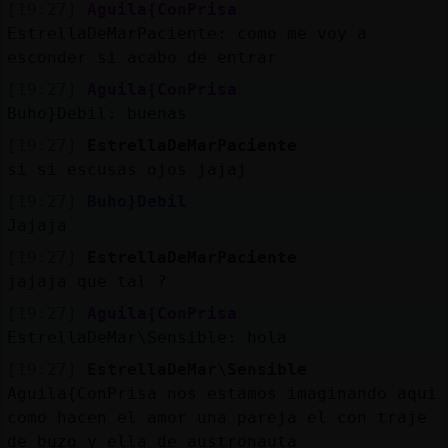
[19:27]
Aguila{ConPrisa
EstrellaDeMarPaciente: como me voy a
esconder si acabo de entrar
[19:27]
Aguila{ConPrisa
Buho}Debil: buenas
[19:27]
EstrellaDeMarPaciente
si si escusas ojos jajaj
[19:27]
Buho}Debil
Jajaja
[19:27]
EstrellaDeMarPaciente
jajaja que tal ?
[19:27]
Aguila{ConPrisa
EstrellaDeMar\Sensible: hola
[19:27]
EstrellaDeMar\Sensible
Aguila{ConPrisa nos estamos imaginando aqui
como hacen el amor una pareja el con traje
de buzo y ella de austronauta