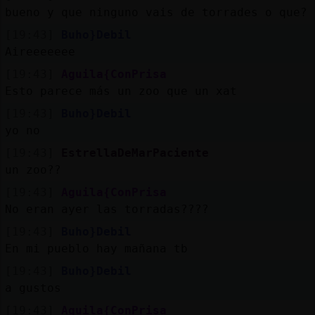
bueno y que ninguno vais de torrades o que?
[19:43]
Buho}Debil
Aireeeeeee
[19:43]
Aguila{ConPrisa
Esto parece más un zoo que un xat
[19:43]
Buho}Debil
yo no
[19:43]
EstrellaDeMarPaciente
un zoo??
[19:43]
Aguila{ConPrisa
No eran ayer las torradas????
[19:43]
Buho}Debil
En mi pueblo hay mañana tb
[19:43]
Buho}Debil
a gustos
[19:43]
Aguila{ConPrisa