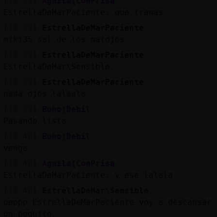
[19:39]
Aguila{ConPrisa
EstrellaDeMarPaciente: que tramas
[19:39]
EstrellaDeMarPaciente
miki35 sal de los matojos
[19:39]
EstrellaDeMarPaciente
EstrellaDeMar\Sensible
[19:39]
EstrellaDeMarPaciente
nada ojos lalaala
[19:39]
Buho}Debil
Pasando lista
[19:40]
Buho}Debil
venga
[19:40]
Aguila{ConPrisa
EstrellaDeMarPaciente: y ese lalala
[19:40]
EstrellaDeMar\Sensible
ueppp EstrellaDeMarPaciente voy a descansar
un poquito