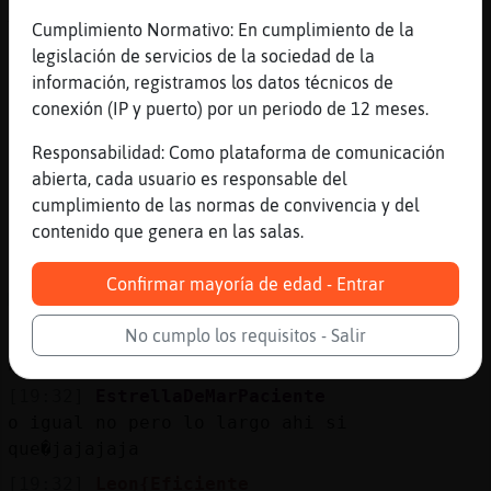
[19:30]
Aguila{ConPrisa
Yo hoy estaba de comprasdss
Cumplimiento Normativo: En cumplimiento de la
legislación de servicios de la sociedad de la
[19:30]
EstrellaDeMarPaciente
información, registramos los datos técnicos de
y que nos comprastee ojos?
conexión (IP y puerto) por un periodo de 12 meses.
[19:30]
Aguila{ConPrisa
EstrellaDeMarPaciente: no creo que te
Responsabilidad: Como plataforma de comunicación
sirvan mis pantalones
abierta, cada usuario es responsable del
cumplimiento de las normas de convivencia y del
[19:31]
EstrellaDeMarPaciente
contenido que genera en las salas.
ajajaajajjaa
[19:31]
Aguila{ConPrisa
Confirmar mayoría de edad - Entrar
Meter te los vas a meter
[19:31]
Aguila{ConPrisa
No cumplo los requisitos - Salir
pero te bailarán algo
[19:32]
EstrellaDeMarPaciente
o igual no pero lo largo ahi si
que�jajajaja
[19:32]
Leon{Eficiente