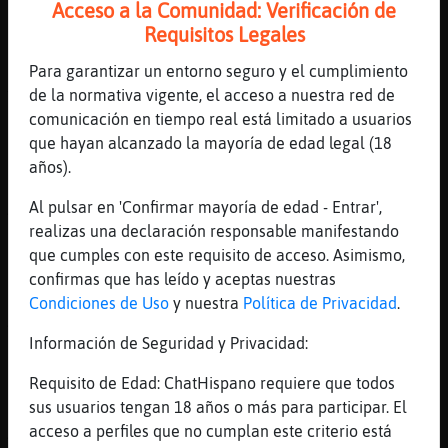
Acceso a la Comunidad: Verificación de
[17:23]
Cabra-Especial
Requisitos Legales
jajajaja
Para garantizar un entorno seguro y el cumplimiento
[17:24]
Cabra-Especial
de la normativa vigente, el acceso a nuestra red de
Y si hay 4 mejor
comunicación en tiempo real está limitado a usuarios
[17:25]
Zebra}Tenaz
que hayan alcanzado la mayoría de edad legal (18
hay sujetadores de 3???
años).
[17:25]
Cabra-Especial
Al pulsar en 'Confirmar mayoría de edad - Entrar',
Ana-Madura: jajajaja
realizas una declaración responsable manifestando
[17:25]
Zebra}Tenaz
que cumples con este requisito de acceso. Asimismo,
que me pongan otro brazo máss... o dos!!!
confirmas que has leído y aceptas nuestras
[17:26]
Cabra-Especial
Condiciones de Uso
y nuestra
Política de Privacidad
.
Ana-Madura: ehhhhhh que ese es yogurin
Información de Seguridad y Privacidad:
[17:26]
Cabra-Especial
no ataques
Requisito de Edad: ChatHispano requiere que todos
sus usuarios tengan 18 años o más para participar. El
[17:27]
Cabra-Especial
acceso a perfiles que no cumplan este criterio está
Ana-Madura: urooooooooooi