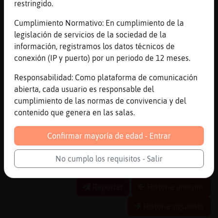
restringido.
[17:27]
Cabra-Especial
das clases????
Cumplimiento Normativo: En cumplimiento de la
legislación de servicios de la sociedad de la
[17:27]
Zebra}Tenaz
información, registramos los datos técnicos de
yo el otro dia vi un yogur de litro.... eso
conexión (IP y puerto) por un periodo de 12 meses.
es yogurazo??
[17:27]
Cabra-Especial
Responsabilidad: Como plataforma de comunicación
jajajajaja
abierta, cada usuario es responsable del
cumplimiento de las normas de convivencia y del
[17:28]
Zebra}Tenaz
contenido que genera en las salas.
Ana-Madura: lo habrán hecho para algún
bocazas, jajaja
Confirmar mayoría de edad - Entrar
[17:28]
Zebra}Tenaz
que es eso? eso es queso? que queso es? es
No cumplo los requisitos - Salir
queso mahones
Reportar
Historia anterior
Historia siguiente