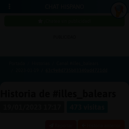
CHAT HISPANO
¡Chatea sin publicidad!
PUBLICIDAD
Iniciar
sesión
Portada
Historias
Canal #illes_balears
2023-01-19
63c9e8d735b03340ad4721dd
¡Chatea
sin
publici
Historia de #illes_balears
19/01/2023 17:17
473 visitas
Crear
una
Reportar
Historia anterior
cuenta