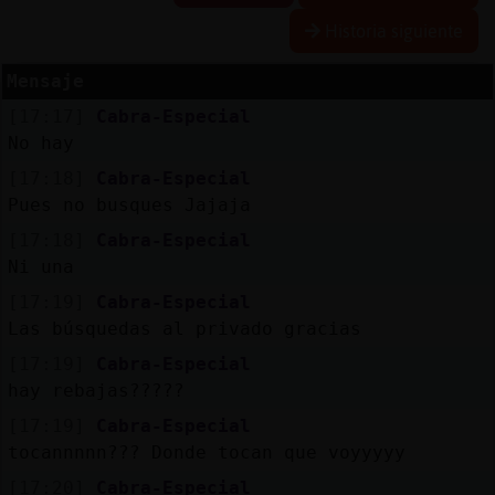
Historia siguiente
Mensaje
Reserva
[17:17]
Cabra-Especial
alias
No hay
[17:18]
Cabra-Especial
Pues no busques Jajaja
Actuali
[17:18]
Cabra-Especial
contras
Ni una
[17:19]
Cabra-Especial
Las búsquedas al privado gracias
Actuali
[17:19]
Cabra-Especial
IP
hay rebajas?????
virtual
[17:19]
Cabra-Especial
tocannnnn??? Donde tocan que voyyyyy
[17:20]
Cabra-Especial