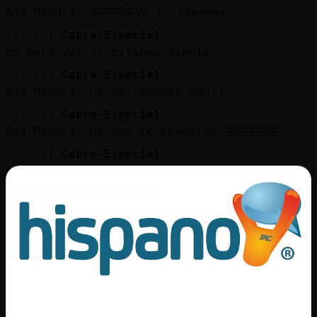
Mis
Ana-Madura: 🤣🤣🤣🤣ya lo seeeeee
blogs
[17:20]
Cabra-Especial
es para ver si estabas atenta
[17:21]
Cabra-Especial
Mis
Ana-Madura: no me conoces aún??
foros
[17:21]
Cabra-Especial
Ana-Madura: no que te enamoras 🤣🤣🤣🤣🤣
[17:22]
Cabra-Especial
Registr
Ana-Madura de momento tengo dos
un
[17:23]
Cabra-Especial
canal
X lo menos la última vez que me toque había
dos
[17:23]
Cabra-Especial
Puffffffff
Más
gestion
[17:23]
Cabra-Especial
mis yo te contara