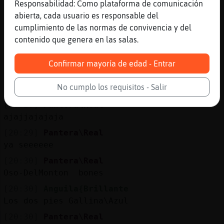
Responsabilidad: Como plataforma de comunicación
operaci�n
abierta, cada usuario es responsable del
[20:29]
Pantera\Real
cumplimiento de las normas de convivencia y del
jajajajjajja
contenido que genera en las salas.
[20:29]
Anguila{Brillante
jOE
Confirmar mayoría de edad - Entrar
[20:29]
Gallina\Azul
No cumplo los requisitos - Salir
en el concierto estoy sentanda ajajaj
[20:29]
Pantera\Real
ajajjajajaja
[20:29]
Pantera\Real
ya seeeeee
[20:30]
Pantera\Real
Oso-DelMonton bones
[20:30]
Anguila{Brillante
Los dos pies Gallina\Azul
[20:30]
Pantera\Real