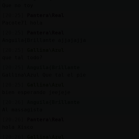
Que no toy
[20:25]
Pantera\Real
Pacote71 hola
[20:25]
Pantera\Real
Anguila{Brillante ajjajajja
[20:25]
Gallina\Azul
que tal todo?
[20:25]
Anguila{Brillante
Gallina\Azul Que tal el pie
[20:25]
Gallina\Azul
bien esperando jeejeje
[20:26]
Anguila{Brillante
Al massagista
[20:26]
Pantera\Real
hola Xisco
[20:26]
Gallina\Azul