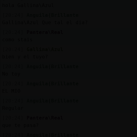
Mis
hola Gallina\Azul
blogs
[20:24]
Anguila{Brillante
Gallina\Azul Que tal el dia?
[20:24]
Pantera\Real
Mis
como stais
foros
[20:24]
Gallina\Azul
bien y el tuyo?
[20:24]
Anguila{Brillante
Registr
No toy
un
[20:24]
Anguila{Brillante
canal
EL MIO
[20:24]
Anguila{Brillante
Regular
Más
[20:24]
Pantera\Real
gestion
que te pasa?
[20:24]
Anguila{Brillante