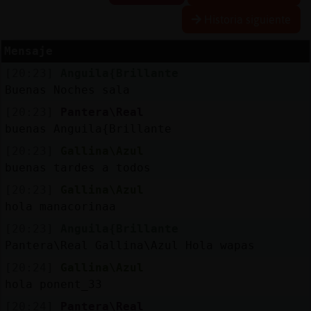
Historia siguiente
Mensaje
Reserva
[20:23]
Anguila{Brillante
alias
Buenas Noches sala
[20:23]
Pantera\Real
buenas Anguila{Brillante
Actuali
[20:23]
Gallina\Azul
contras
buenas tardes a todos
[20:23]
Gallina\Azul
hola manacorinaa
Actuali
[20:23]
Anguila{Brillante
IP
Pantera\Real Gallina\Azul Hola wapas
virtual
[20:24]
Gallina\Azul
hola ponent_33
[20:24]
Pantera\Real