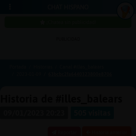
CHAT HISPANO
¡Chatea sin publicidad!
PUBLICIDAD
Iniciar
sesión
Portada
Historias
Canal #illes_balears
2023-01-09
63bcbc2fa6440323800e8706
¡Chatea
sin
publici
Historia de #illes_balears
09/01/2023 20:23
505 visitas
Crear
una
Reportar
Historia anterior
cuenta