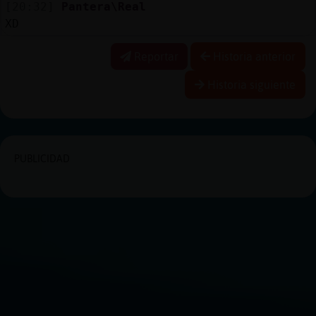
[20:32]
Pantera\Real
XD
Reportar
Historia anterior
Historia siguiente
PUBLICIDAD