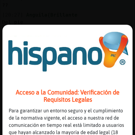
??
[20:27]
Anguila{Brillante
Del pie
[20:27]
Anguila{Brillante
ya see
[20:27]
Anguila{Brillante
Yo es que tengo
[20:27]
Pantera\Real
tienes dolor?
[20:27]
Anguila{Brillante
Una m᳠pesada quela otra
Acceso a la Comunidad: Verificación de
Requisitos Legales
[20:27]
Anguila{Brillante
Y cojeo
Para garantizar un entorno seguro y el cumplimiento
[20:27]
Anguila{Brillante
de la normativa vigente, el acceso a nuestra red de
ajjajjaja
comunicación en tiempo real está limitado a usuarios
que hayan alcanzado la mayoría de edad legal (18
[20:28]
Gallina\Azul