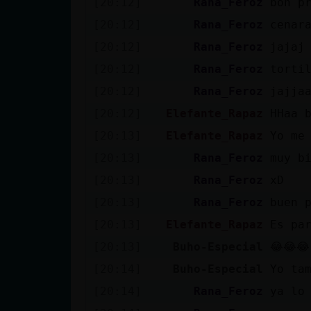
[20:12]
Rana_Feroz
bon p
cuenta
[20:12]
Rana_Feroz
cenar
[20:12]
Rana_Feroz
jajaj
[20:12]
Rana_Feroz
torti
Reservar
[20:12]
Rana_Feroz
jajja
alias
[20:12]
Elefante_Rapaz
HHaa 
[20:13]
Elefante_Rapaz
Yo me
Actualizar
[20:13]
Rana_Feroz
muy b
contraseña
[20:13]
Rana_Feroz
xD
[20:13]
Rana_Feroz
buen 
[20:13]
Elefante_Rapaz
Es pa
Actualizar
[20:13]
Buho-Especial
😂😂😂
IP virtual
[20:14]
Buho-Especial
Yo tam
[20:14]
Rana_Feroz
ya lo