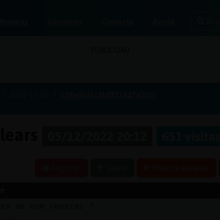
Bus
Normas
Gestiones
Contacto
Ayuda
PUBLICIDAD
2022-12-05
638e96f4c4bfff315d7a50f5
alears
05/12/2022 20:12
651 visita
Reportar
Volver
Historia anterior
e
tex de que cenaras ?