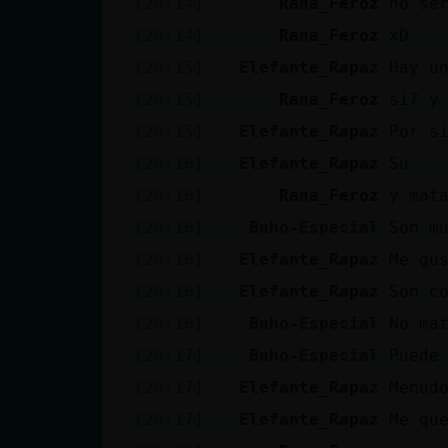
[20:14]
Rana_Feroz
no se
Mis blogs
[20:14]
Rana_Feroz
xD
[20:15]
Elefante_Rapaz
Hay u
Mis foros
[20:15]
Rana_Feroz
si? y
[20:15]
Elefante_Rapaz
Por s
[20:16]
Elefante_Rapaz
Su
Registrar
[20:16]
Rana_Feroz
y mat
un canal
[20:16]
Buho-Especial
Son m
[20:16]
Elefante_Rapaz
Me gu
[20:16]
Elefante_Rapaz
Son c
Más
[20:16]
Buho-Especial
No ma
gestiones
[20:17]
Buho-Especial
Puede
[20:17]
Elefante_Rapaz
Menud
[20:17]
Elefante_Rapaz
Me qu