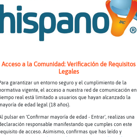
ajaja
! / otro porr... Jahashhs
ca�a
s.
n chiste joio
aja
 a joan soy laura
Acceso a la Comunidad: Verificación de Requisitos
s yo me lo cog�n serio
Legales
 apago por nada jajaj
Para garantizar un entorno seguro y el cumplimiento de la
ja
normativa vigente, el acceso a nuestra red de comunicación en
tiempo real está limitado a usuarios que hayan alcanzado la
 lo estoy fumando..
mayoría de edad legal (18 años).
 fumar y mas venir a limpiar mi casa
Al pulsar en 'Confirmar mayoría de edad - Entrar', realizas una
aj
declaración responsable manifestando que cumples con este
s su
requisito de acceso. Asimismo, confirmas que has leído y