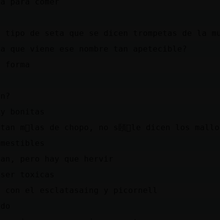
rá para comer
n tipo de seta que se dicen trompetas de la m
 a que viene ese nombre tan apetecible?
i forma
an?
uy bonitas
stan m᳠las de chopo, no s頣󭯠le dicen los mallo
omestibles
tan, pero hay que hervir
 ser toxicas
o con el esclatasaing y picornell
edo