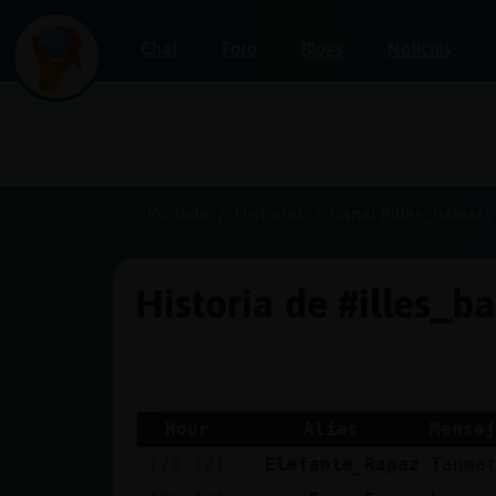
Chat
Foro
Blogs
Noticias
Iniciar
sesión
Portada
Historias
Canal #illes_balears
Historia de #illes_b
¡Chatea
sin
publicidad!
Hour
Alias
Mensaj
[20:12]
Elefante_Rapaz
Tanma
Crear
una