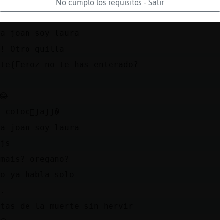
ando pelo por todo, unos maleducados
No cumplo los requisitos - Salir
porro?
 a joan soy laura
!! Otro quilla
nte{Feroz no te has enterado?
i
😂
 coloc󮠪jajj�
 a joan soy laura
sjs
umais? oregano?
to ya habla solo
s.
etas de la muerte sin hervir