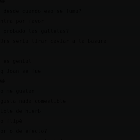
😂
a desde cuando eso se fuma?
entra por favor
s probado las galletas?
XDrs seria tirar caviar a la basura
a
f es genial
 q Joan se fue
😂
no me gustan
 gusta nada comestible
bible de hierb
yo flipé
bor o de efecto?