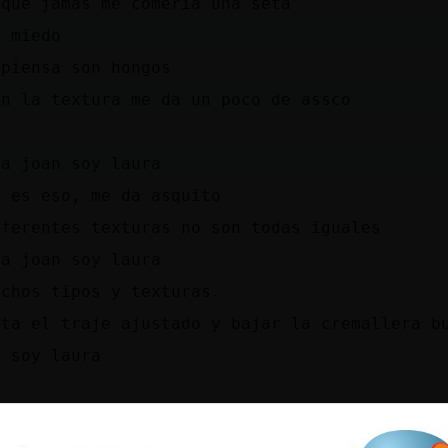
 que jamas me comeria una seta
n miedo
 piensa son hongos
en la textura me da un poco de assco
 a joan soy laura
e es eso, me da asquito
iferentes texturas no son todas iguales
 a joan soy laura
uchos tipos y texturas.
lta el traje ajustado y bajar la cremallera b
s soy laura
s
o entendemos los de nuestra generaci󮠪aja