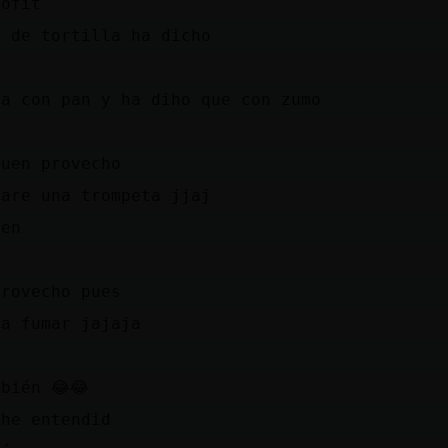
rofit
a de tortilla ha dicho
la con pan y ha diho que con zumo
a
buen provecho
 are una trompeta jjaj
ien
provecho pues
ra fumar jajaja
bién 😂😂
 he entendid