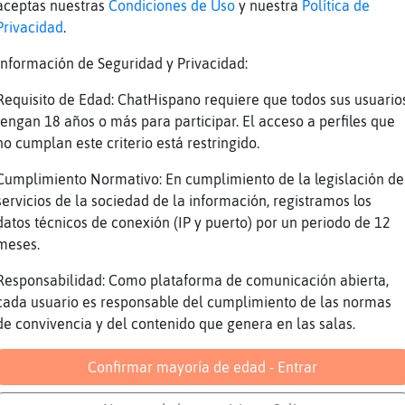
 basta con la m�despu鳠de 12 horas de curro
aceptas nuestras
Condiciones de Uso
y nuestra
Política de
Privacidad
.
én lo he hecho esta mañana... Mi único día li
ssjsj
Información de Seguridad y Privacidad:
 dia libre tener que limpiar
Requisito de Edad: ChatHispano requiere que todos sus usuario
er compra y todo eso da una perezaaaa que te 
tengan 18 años o más para participar. El acceso a perfiles que
no cumplan este criterio está restringido.
o84 hola humano
moreno84
Cumplimiento Normativo: En cumplimiento de la legislación de
servicios de la sociedad de la información, registramos los
 queda otra joia, el gato no hace ná
datos técnicos de conexión (IP y puerto) por un periodo de 12
chale
meses.
almenos alquiler?
Responsabilidad: Como plataforma de comunicación abierta,
j
cada usuario es responsable del cumplimiento de las normas
😂😂
de convivencia y del contenido que genera en las salas.
a de okupa.. que morro
Confirmar mayoría de edad - Entrar