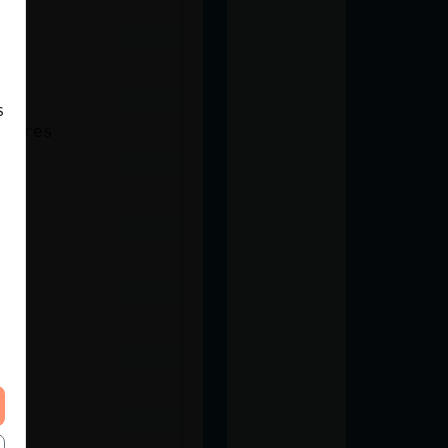
bre
s
mueres