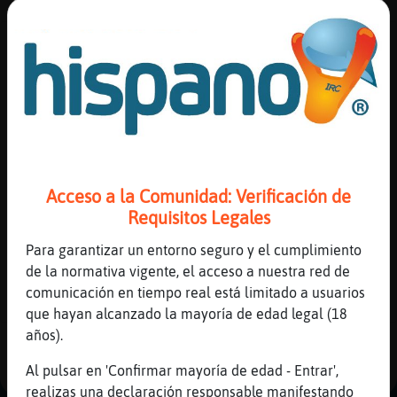
Las que más gustan
Las que más disgustan
Canal #huesca
-
11/04/2023 14:42
Reserva
Lince{Especial
: Anguila_Sensible has
alias
visto a Ascension?
Anguila_Sensible
: si en el ascensor!
Anguila_Sensible
: lo k pasa es k
Actuali
bajaba
Acceso a la Comunidad: Verificación de
contras
Anguila_Sensible
: no subia
Requisitos Legales
Lince{Especial
: ah copon
...
Para garantizar un entorno seguro y el cumplimiento
de la normativa vigente, el acceso a nuestra red de
Actuali
42 líneas de 2 usuarios
676 visitas
22 puntos
comunicación en tiempo real está limitado a usuarios
IP
que hayan alcanzado la mayoría de edad legal (18
virtual
años).
1
Al pulsar en 'Confirmar mayoría de edad - Entrar',
realizas una declaración responsable manifestando