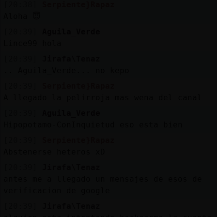
[20:38]
Serpiente}Rapaz
Aloha 😇
[20:39]
Aguila_Verde
Lince99 hola
[20:39]
Jirafa\Tenaz
.. Aguila_Verde... no kepo
[20:39]
Serpiente}Rapaz
A llegado la pelirroja mas wena del canal
[20:39]
Aguila_Verde
Hipopotamo-ConInquietud eso esta bien
[20:39]
Serpiente}Rapaz
Abstenerse heteros xD
[20:39]
Jirafa\Tenaz
antes me a llegado un mensajes de esos de
verificacion de google
[20:39]
Jirafa\Tenaz