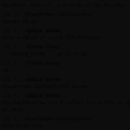
Cantante -Cancion. o privado al Dj Gracias.
[20:37]
Hipopotamo-ConInquietud
Buenas tardes
[20:37]
Aguila_Verde
Vete a cagar al canal Jirafa\Tenaz
[20:37]
Jirafa\Tenaz
.. Aguila_Verde... en tu boca
[20:37]
Jirafa\Tenaz
xd
[20:37]
Aguila_Verde
Hipopotamo-ConInquietud buenas
[20:37]
Aguila_Verde
Jirafa\Tenaz me voy a callar por q fijo me g
el akik
[20:37]
Hipopotamo-ConInquietud
Hola diabolica