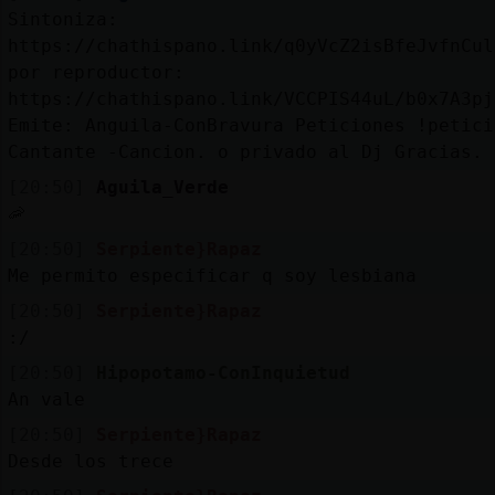
Sintoniza:
https://chathispano.link/q0yVcZ2isBfeJvfnCul
por reproductor:
https://chathispano.link/VCCPIS44uL/b0x7A3pj
Emite: Anguila-ConBravura Peticiones !petici
Cantante -Cancion. o privado al Dj Gracias.
[20:50]
Aguila_Verde
🦐
[20:50]
Serpiente}Rapaz
Me permito especificar q soy lesbiana
[20:50]
Serpiente}Rapaz
:/
[20:50]
Hipopotamo-ConInquietud
An vale
[20:50]
Serpiente}Rapaz
Desde los trece