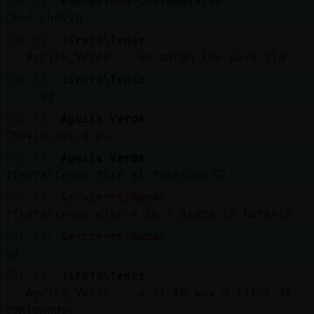
[20:52]
Hipopotamo-ConInquietud
Chao choyin
[20:52]
Jirafa\Tenaz
.. Aguila_Verde... no paran los wasa tia
[20:53]
Jirafa\Tenaz
.....xd
[20:53]
Aguila_Verde
Choyin ezo q es
[20:53]
Aguila_Verde
Jirafa\Tenaz tira el teléfono 🤣
[20:53]
Serpiente}Rapaz
Jirafa\Tenaz dile q se t acaba la bateria
[20:53]
Serpiente}Rapaz
Xd
[20:53]
Jirafa\Tenaz
.. Aguila_Verde... a ti te voy a tirar al
contenedor