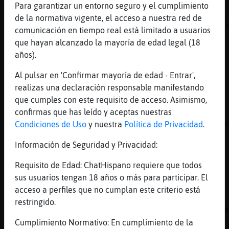
Para garantizar un entorno seguro y el cumplimiento
[20:43]
Aguila_Verde
de la normativa vigente, el acceso a nuestra red de
Hipopotamo-ConInquietud es q llevo mas de un
comunicación en tiempo real está limitado a usuarios
mes sin ver unos🥺
que hayan alcanzado la mayoría de edad legal (18
[20:43]
Serpiente}Rapaz
años).
Aguila_Verde 😆😆😆😆
Al pulsar en 'Confirmar mayoría de edad - Entrar',
[20:43]
Hipopotamo-ConInquietud
realizas una declaración responsable manifestando
Si quieres te ense񯠭is colg󠥳 jajajajajajaja
que cumples con este requisito de acceso. Asimismo,
[20:44]
Aguila_Verde
confirmas que has leído y aceptas nuestras
Bueno en las por...nos zi pero eso no cuents
Condiciones de Uso
y nuestra
Política de Privacidad
.
[20:44]
Serpiente}Rapaz
Información de Seguridad y Privacidad:
Ala diabolica
Requisito de Edad: ChatHispano requiere que todos
[20:44]
Serpiente}Rapaz
sus usuarios tengan 18 años o más para participar. El
Xd
acceso a perfiles que no cumplan este criterio está
[20:44]
Jirafa\Tenaz
restringido.
.. Serpiente}Rapaz... pero que dices si ya ma
es miercoles
Cumplimiento Normativo: En cumplimiento de la