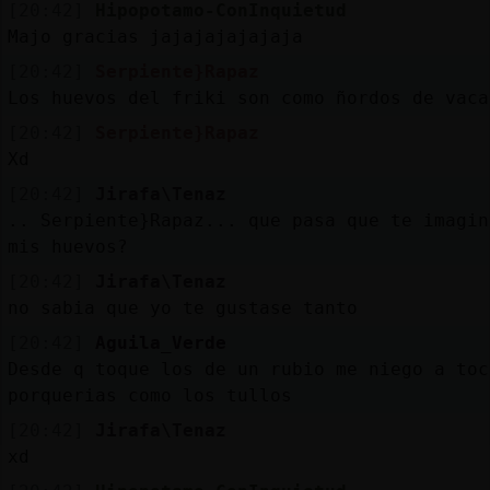
[20:42]
Hipopotamo-ConInquietud
Majo gracias jajajajajajaja
[20:42]
Serpiente}Rapaz
Los huevos del friki son como ñordos de vaca
[20:42]
Serpiente}Rapaz
Xd
[20:42]
Jirafa\Tenaz
.. Serpiente}Rapaz... que pasa que te imagin
mis huevos?
[20:42]
Jirafa\Tenaz
no sabia que yo te gustase tanto
[20:42]
Aguila_Verde
Desde q toque los de un rubio me niego a toc
porquerias como los tullos
[20:42]
Jirafa\Tenaz
xd