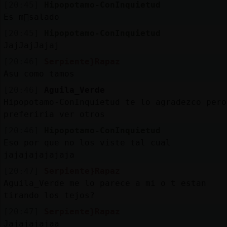
[20:45]
Hipopotamo-ConInquietud
Es m᳠salado
[20:45]
Hipopotamo-ConInquietud
JajJajJajaj
[20:46]
Serpiente}Rapaz
Asu como tamos
[20:46]
Aguila_Verde
Hipopotamo-ConInquietud te lo agradezco pero
preferiria ver otros
[20:46]
Hipopotamo-ConInquietud
Eso por que no los viste tal cual
jajajajajajaja
[20:47]
Serpiente}Rapaz
Aguila_Verde me lo parece a mi o t estan
tirando los tejos?
[20:47]
Serpiente}Rapaz
Jajajajajaa