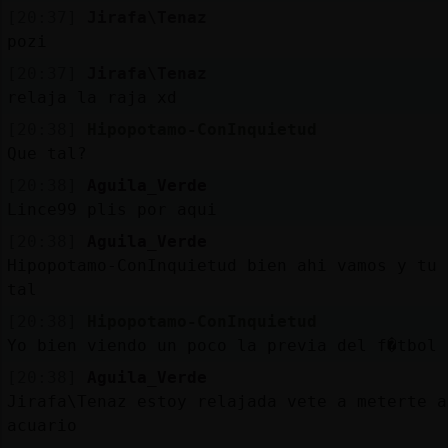
[20:37]
Jirafa\Tenaz
pozi
[20:37]
Jirafa\Tenaz
relaja la raja xd
[20:38]
Hipopotamo-ConInquietud
Que tal?
[20:38]
Aguila_Verde
Lince99 plis por aqui
[20:38]
Aguila_Verde
Hipopotamo-ConInquietud bien ahi vamos y tu 
tal
[20:38]
Hipopotamo-ConInquietud
Yo bien viendo un poco la previa del f�tbol
[20:38]
Aguila_Verde
Jirafa\Tenaz estoy relajada vete a meterte a
acuario