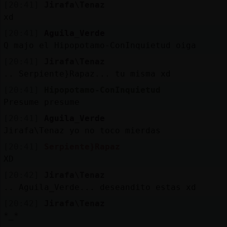
[20:41]
Jirafa\Tenaz
xd
[20:41]
Aguila_Verde
Q majo el Hipopotamo-ConInquietud oiga
[20:41]
Jirafa\Tenaz
.. Serpiente}Rapaz... tu misma xd
[20:41]
Hipopotamo-ConInquietud
Presume presume
[20:41]
Aguila_Verde
Jirafa\Tenaz yo no toco mierdas
[20:41]
Serpiente}Rapaz
XD
[20:42]
Jirafa\Tenaz
.. Aguila_Verde... deseandito estas xd
[20:42]
Jirafa\Tenaz
*_*