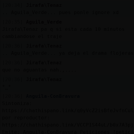
Mis
[20:34]
Jirafa\Tenaz
blogs
.. Aguila_Verde... pues ponle ignore xd
[20:35]
Aguila_Verde
Jirafa\Tenaz pa q si esta cada 10 minutos
cambiandose el traje
Mis
foros
[20:36]
Jirafa\Tenaz
.. Aguila_Verde... ya deja el drama flojeras
[20:36]
Jirafa\Tenaz
que no aguantas nah.,....
Registr
un
[20:36]
Jirafa\Tenaz
canal
*_*
[20:36]
Anguila-ConBravura
Sintoniza:
https://chathispano.link/q0yVcZ2isBfeJvfnCul
Más
por reproductor:
gestion
https://chathispano.link/VCCPIS44uL/b0x7A3pj
Emite: Anguila-ConBravura Peticiones !petici