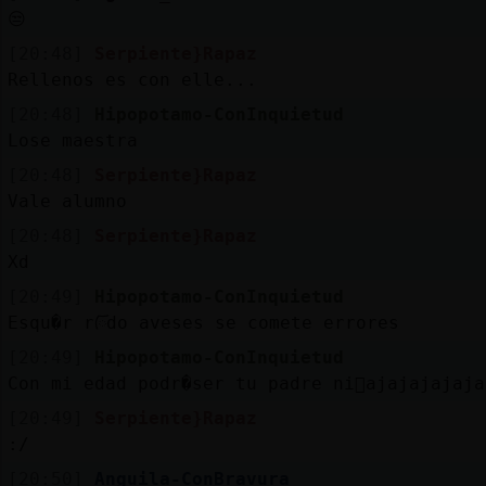
😒
[20:48]
Serpiente}Rapaz
Rellenos es con elle...
[20:48]
Hipopotamo-ConInquietud
Lose maestra
[20:48]
Serpiente}Rapaz
Vale alumno
[20:48]
Serpiente}Rapaz
Xd
[20:49]
Hipopotamo-ConInquietud
Esqu�r rᰩdo aveses se comete errores
[20:49]
Hipopotamo-ConInquietud
Con mi edad podr�ser tu padre ni񡠪ajajajajaja
[20:49]
Serpiente}Rapaz
:/
[20:50]
Anguila-ConBravura