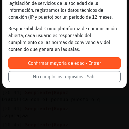
legislación de servicios de la sociedad de la
[20:44]
Jirafa\Tenaz
información, registramos los datos técnicos de
no queda nah pal viernes xd
conexión (IP y puerto) por un periodo de 12 meses.
[20:44]
Hipopotamo-ConInquietud
Los tengo colgantes jajajajajajaja
Responsabilidad: Como plataforma de comunicación
abierta, cada usuario es responsable del
[20:44]
Aguila_Verde
cumplimiento de las normas de convivencia y del
Serpiente}Rapaz jajajaja estoy warrindoga
contenido que genera en las salas.
perdia
[20:44]
Jirafa\Tenaz
Confirmar mayoría de edad - Entrar
el juevbes de noche salen las universitarias
[20:44]
Jirafa\Tenaz
No cumplo los requisitos - Salir
*_*
[20:44]
Serpiente}Rapaz
Diabolica con el porhub puesto o q
[20:44]
Serpiente}Rapaz
Jajajajaa
[20:45]
Serpiente}Rapaz