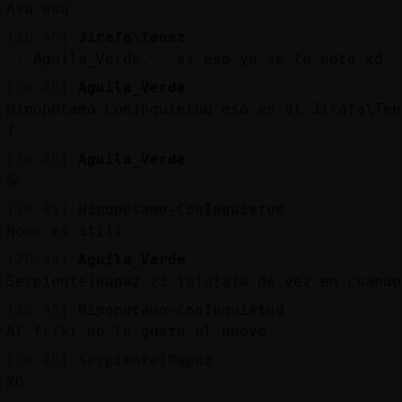
Asu asu
[20:45]
Jirafa\Tenaz
.. Aguila_Verde... si eso ya se te nota xd
[20:45]
Aguila_Verde
Hipopotamo-ConInquietud eso es al Jirafa\Ten
?
[20:45]
Aguila_Verde
😬
[20:45]
Hipopotamo-ConInquietud
Nooo es atiii
[20:45]
Aguila_Verde
Serpiente}Rapaz zi jajajaja de vez en cuando
[20:45]
Hipopotamo-ConInquietud
Al friki no le gusta el huevo
[20:45]
Serpiente}Rapaz
XD