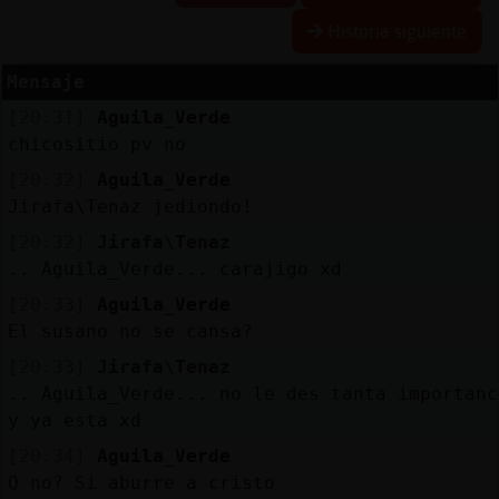
Historia siguiente
Mensaje
Reserva
[20:31]
Aguila_Verde
alias
chicositio pv no
[20:32]
Aguila_Verde
Jirafa\Tenaz jediondo!
Actuali
[20:32]
Jirafa\Tenaz
contras
.. Aguila_Verde... carajigo xd
[20:33]
Aguila_Verde
El susano no se cansa?
Actuali
[20:33]
Jirafa\Tenaz
IP
.. Aguila_Verde... no le des tanta importanc
virtual
y ya esta xd
[20:34]
Aguila_Verde
Q no? Si aburre a cristo