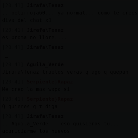
[20:41]
Jirafa\Tenaz
.. pelirroja60... ya normal... como te crees
diva del chat xD
[20:41]
Jirafa\Tenaz
es broma no llore....
[20:41]
Jirafa\Tenaz
-_-
[20:41]
Aguila_Verde
Jirafa\Tenaz traelos veras q ago q quepan
[20:41]
Serpiente}Rapaz
Me creo la mas wapa si
[20:41]
Serpiente}Rapaz
Q quieres q t diga
[20:41]
Jirafa\Tenaz
.. Aguila_Verde... eso quisieras tu...
acariciarme los huevos