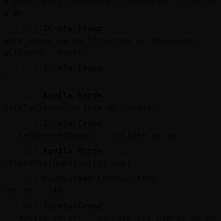
alguien esta intentando hackearme la cuenta 
algo
[20:39]
Jirafa\Tenaz
pero tengo la verificacion en dos pasos
activada.. pssss
[20:39]
Jirafa\Tenaz
*_*
[20:39]
Aguila_Verde
Jirafa\Tenaz cortate en rodajas
[20:39]
Jirafa\Tenaz
.. Serpiente}Rapaz... callate ya xd
[20:39]
Aguila_Verde
Serpiente}Rapaz wiiii wapi
[20:40]
Hipopotamo-ConInquietud
Soy yo friki
[20:40]
Jirafa\Tenaz
.. Aguila_Verde... no cabe los huevos ni en