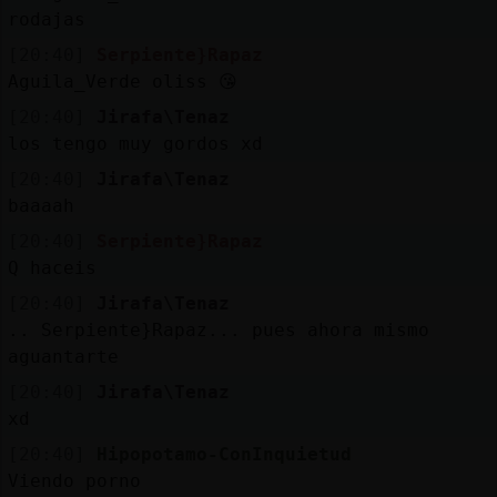
rodajas
[20:40]
Serpiente}Rapaz
Aguila_Verde oliss 😘
[20:40]
Jirafa\Tenaz
los tengo muy gordos xd
[20:40]
Jirafa\Tenaz
baaaah
[20:40]
Serpiente}Rapaz
Q haceis
[20:40]
Jirafa\Tenaz
.. Serpiente}Rapaz... pues ahora mismo
aguantarte
[20:40]
Jirafa\Tenaz
xd
[20:40]
Hipopotamo-ConInquietud
Viendo porno