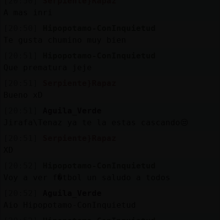
[20:50]
Serpiente}Rapaz
A mas inri
[20:50]
Hipopotamo-ConInquietud
Te gusta chumino muy bien
[20:51]
Hipopotamo-ConInquietud
Que prematura jeje
[20:51]
Serpiente}Rapaz
Bueno xD
[20:51]
Aguila_Verde
Jirafa\Tenaz ya te la estas cascando😒
[20:51]
Serpiente}Rapaz
XD
[20:52]
Hipopotamo-ConInquietud
Voy a ver f�tbol un saludo a todos
[20:52]
Aguila_Verde
Aio Hipopotamo-ConInquietud