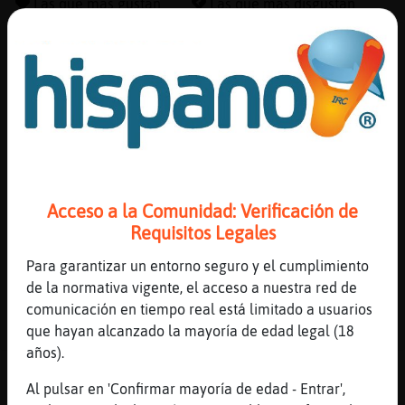
Las que más gustan
Las que más disgustan
Canal #huelva
-
17/01/2023 16:40
Reserva
Cabra}Elocuente
: .. Lobita_19... que
alias
te paza a ti carajigo xD
Cabra}Elocuente
: *_*
Lince_ConInquietud
: Yo activo ca񥲯
Actuali
lechero privado
contras
Cabra}Elocuente
: pastor? si no tengo
Acceso a la Comunidad: Verificación de
ovejas
Requisitos Legales
Cabra}Elocuente
: baahhh xsd
Para garantizar un entorno seguro y el cumplimiento
...
Actuali
de la normativa vigente, el acceso a nuestra red de
IP
comunicación en tiempo real está limitado a usuarios
79 líneas de 2 usuarios
664 visitas
15 puntos
virtual
que hayan alcanzado la mayoría de edad legal (18
años).
1
Al pulsar en 'Confirmar mayoría de edad - Entrar',