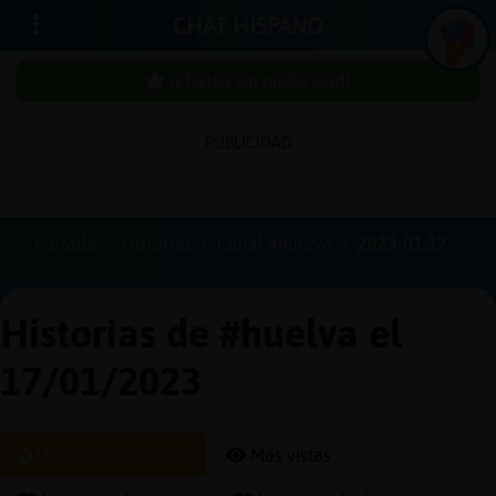
CHAT HISPANO
¡Chatea sin publicidad!
PUBLICIDAD
Iniciar
sesión
Portada
Historias
Canal #huelva
2023-01-17
¡Chatea
sin
Historias de #huelva el
publici
17/01/2023
Crear
Últimas publicadas
Más vistas
una
cuenta