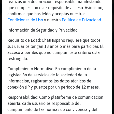
realizas una declaración responsable manifestando
Mis
que cumples con este requisito de acceso. Asimismo,
blogs
confirmas que has leído y aceptas nuestras
Condiciones de Uso
y nuestra
Política de Privacidad
.
PUBLICIDAD
Información de Seguridad y Privacidad:
Mis
foros
Requisito de Edad: ChatHispano requiere que todos
sus usuarios tengan 18 años o más para participar. El
acceso a perfiles que no cumplan este criterio está
restringido.
Registr
un
Cumplimiento Normativo: En cumplimiento de la
canal
legislación de servicios de la sociedad de la
información, registramos los datos técnicos de
conexión (IP y puerto) por un periodo de 12 meses.
Más
Responsabilidad: Como plataforma de comunicación
gestion
abierta, cada usuario es responsable del
cumplimiento de las normas de convivencia y del