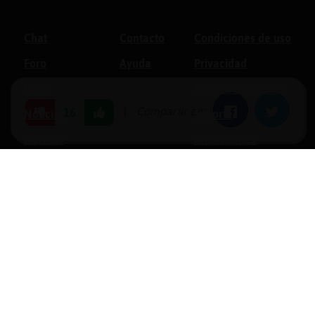
Chat
Contacto
Condiciones de uso
Foro
Ayuda
Privacidad
Blogs
Política de cookies
|
Compartir en:
Facebook
Twitter
16
Noticias
Soporte
Normas
Anunciantes
Estadísticas
Historias
Tu foro gratis