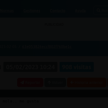
Bus
Normas
Gestiones
Contacto
Ayuda
PUBLICIDAD
023-02-05
63e053826eccf802f760be1c
a
05/02/2023 10:24
908 visitas
Reportar
Volver
Historia anterior
s mola.. me gusta