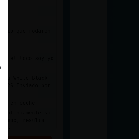
oclip que rodaron
ego el loco soy yo
s
Saga White Black]
3M32S Enviado por:
ine en coche
 continuamente su
tiempo, resulta
cias.