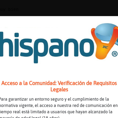
muy bien
Veloz a las 3 llegue a mi casa jajaj
 dias
 dias Ardilla}Sensible muaaaaaaaaaaaaaa
aPedante buenos días,quién eres
a a comer a tu casa dia si dia tambien
jajjajajaja
ja qué haces asi
puse ayer se ma olvidao cambiarmelo
Acceso a la Comunidad: Verificación de Requisitos
medio atontada
Legales
la
Para garantizar un entorno seguro y el cumplimiento de la
 anoche a las 3 a mi casa
normativa vigente, el acceso a nuestra red de comunicación en
tiempo real está limitado a usuarios que hayan alcanzado la