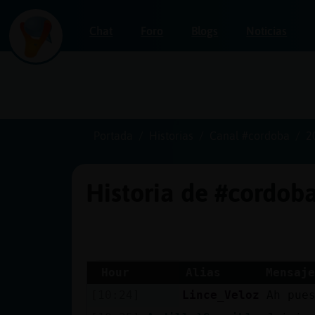
Chat
Foro
Blogs
Noticias
Iniciar
sesión
Portada
Historias
Canal #cordoba
2
Historia de #cordob
¡Chatea
sin
publicidad!
Hour
Alias
Mensaje
[10:24]
Lince_Veloz
Ah pue
Crear
una