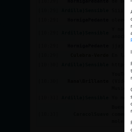
[10:29]
HormigaPedante
de bai
Mis blogs
[10:29]
Ardilla}Sensible
Siii
[10:29]
HormigaPedante
oleeee
Mis foros
Y no s
[10:29]
Ardilla}Sensible
anoche
[10:29]
HormigaPedante
jjajja
[10:29]
Culebra-Verde
En la 
Registrar
un canal
[10:30]
Ardilla}Sensible
https:
YouTub
[10:30]
Rana\Brillante
(Vídeo
Music 
Más
gestiones
[10:31]
Ardilla}Sensible
Yo no 
Buenas
[10:31]
CaracolSuave
coment
molest