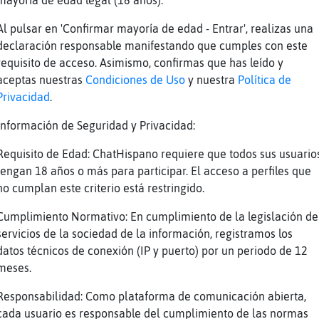
mayoría de edad legal (18 años).
lar
Al pulsar en 'Confirmar mayoría de edad - Entrar', realizas una
declaración responsable manifestando que cumples con este
eeeee tu si k sabes anda k no
requisito de acceso. Asimismo, confirmas que has leído y
é si me habrá pillado algo la cámara del vide
aceptas nuestras
Condiciones de Uso
y nuestra
Política de
Privacidad
.
jaajajjja
Información de Seguridad y Privacidad:
calle por la noche con el frío que hace, y lu
Requisito de Edad: ChatHispano requiere que todos sus usuario
//youtu.be/xVSQWm_3aVQ
tengan 18 años o más para participar. El acceso a perfiles que
e Titulo: Tony Lozano - No encontrarás [Prod 
no cumplan este criterio está restringido.
 Oficial) #Reggaeton #MusicaLatina Duración: 
Hit Factory
Cumplimiento Normativo: En cumplimiento de la legislación de
servicios de la sociedad de la información, registramos los
estuve en la calle ,estuve en un local y me v
datos técnicos de conexión (IP y puerto) por un periodo de 12
 usuarios de #Cordoba . Por favor, no repitan
meses.
ario, ni frases parecidas en poco espacio de 
o al resto de usuarios del canal #Cordoba Gra
Responsabilidad: Como plataforma de comunicación abierta,
cada usuario es responsable del cumplimiento de las normas