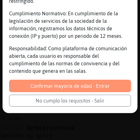
restringido.
[20:17]
Grillo\Humilde
Yo pizza
Cumplimiento Normativo: En cumplimiento de la
legislación de servicios de la sociedad de la
[20:17]
Rinoceronte-Feliz
información, registramos los datos técnicos de
Otra ve?
conexión (IP y puerto) por un periodo de 12 meses.
[20:17]
Bufalo{ConPrisa
vez
Responsabilidad: Como plataforma de comunicación
abierta, cada usuario es responsable del
[20:17]
Grillo\Humilde
cumplimiento de las normas de convivencia y del
Cuatro Quesos
contenido que genera en las salas.
[20:17]
Rinoceronte-Feliz
La cene anoche
Confirmar mayoría de edad - Entrar
[20:17]
Bufalo{ConPrisa
Rinoceronte-Feliz pues unas hamburguesas
No cumplo los requisitos - Salir
[20:17]
Bufalo{ConPrisa
o algo
[20:17]
Bufalo{ConPrisa
pedimos si gusta