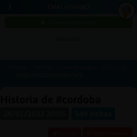
CHAT HISPANO
¡Chatea sin publicidad!
PUBLICIDAD
Iniciar
sesión
Portada
Historias
Canal #cordoba
2023-01-28
63d5c7a4781c69094a6a7b7d
¡Chatea
sin
publici
Historia de #cordoba
28/01/2023 20:05
549 visitas
Crear
una
Reportar
Historia anterior
cuenta