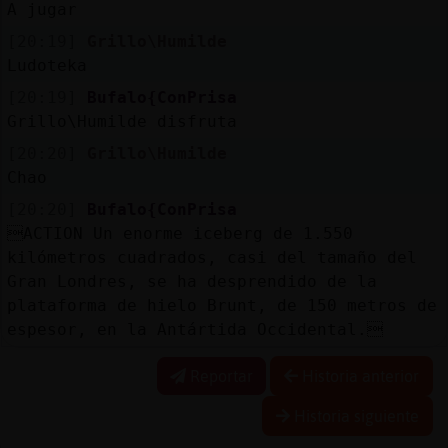
A jugar
[20:19]
Grillo\Humilde
Ludoteka
[20:19]
Bufalo{ConPrisa
Grillo\Humilde disfruta
[20:20]
Grillo\Humilde
Chao
[20:20]
Bufalo{ConPrisa
ACTION Un enorme iceberg de 1.550
kilómetros cuadrados, casi del tamaño del
Gran Londres, se ha desprendido de la
plataforma de hielo Brunt, de 150 metros de
espesor, en la Antártida Occidental.
Reportar
Historia anterior
Historia siguiente