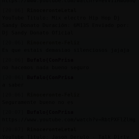
https://www.youtube.com/watch?v=eVVIiHwo0hQ
Mis
blogs
[20:06]
RinoceronteLetal
YouTube Titulo: Mix electro Hip Hop Dj
Sandy Donato Duración: 6M13S Enviado por:
Dj Sandy Donato Oficial
Mis
[20:06]
Rinoceronte-Feliz
foros
Es que estais demasiao silenciosos jajaja
[20:06]
Bufalo{ConPrisa
no hacemos nada bueno seguro
Registr
[20:06]
Bufalo{ConPrisa
un
a saber
canal
[20:06]
Rinoceronte-Feliz
Seguramente bueno no es
[20:07]
Bufalo{ConPrisa
Más
https://www.youtube.com/watch?v=RbtPXFlZlHg
gestion
[20:07]
RinoceronteLetal
YouTube Titulo: Jason Derulo - Talk Dirty