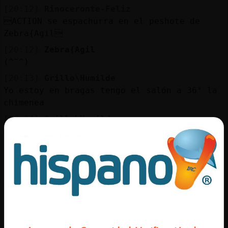
[20:12]
Rinoceronte-Feliz
ACTION se espachurra en el peshote de
Zebra{Agil
[20:12]
Zebra{Agil
(^՟^)
[20:13]
Grillo\Humilde
Yo estoy en bragas tengo el salón a 36° la
chimenea
[20:14]
Grillo\Humilde
Me voy a jugar un rato a duloteka
[20:15]
EstrellaDeMar-Feroz
Buenas usuarios de #Cordoba . No se permite
hacer apolog� sobre drogas, nazismo,
machismo o actitudes racistas. Se permite
hablar de cualquier tema de conversaci󮠱ue
no ensalce o incite al consumo de drogas,
apologias, machismo o racismo.