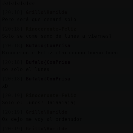
Jajajajajaa
[20:18]
Grillo\Humilde
Pero será que cenaré solo
[20:18]
Rinoceronte-Feliz
Solo se come sano de lunes a viernes?
[20:18]
Bufalo{ConPrisa
Rinoceronte-Feliz claroooooo bueno buen
[20:18]
Bufalo{ConPrisa
no solo el lunes
[20:18]
Bufalo{ConPrisa
xD
[20:19]
Rinoceronte-Feliz
Solo el lunes? Jajaajajaj
[20:19]
Grillo\Humilde
Os dejo me voy al ordenador
[20:19]
Grillo\Humilde