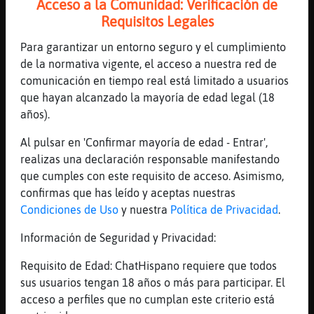
Acceso a la Comunidad: Verificación de
[20:15]
Grillo\Humilde
Requisitos Legales
Ludoteca perdon
Para garantizar un entorno seguro y el cumplimiento
[20:16]
Bufalo{ConPrisa
de la normativa vigente, el acceso a nuestra red de
volvi
comunicación en tiempo real está limitado a usuarios
[20:16]
Grillo\Humilde
que hayan alcanzado la mayoría de edad legal (18
A mí me gustan activas
años).
[20:16]
Bufalo{ConPrisa
Al pulsar en 'Confirmar mayoría de edad - Entrar',
PAS25_Fuentepalmera eso en el canal no
realizas una declaración responsable manifestando
[20:16]
Rinoceronte-Feliz
que cumples con este requisito de acceso. Asimismo,
Bueno, hoy que cenamos?
confirmas que has leído y aceptas nuestras
[20:16]
Bufalo{ConPrisa
Condiciones de Uso
y nuestra
Política de Privacidad
.
no es un canal de ese tipo de contactos
Información de Seguridad y Privacidad:
[20:16]
Rinoceronte-Feliz
Toy jn poco vaga
Requisito de Edad: ChatHispano requiere que todos
sus usuarios tengan 18 años o más para participar. El
[20:17]
Bufalo{ConPrisa
acceso a perfiles que no cumplan este criterio está
Rinoceronte-Feliz pedimos pizza