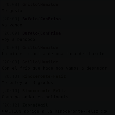
[20:08]
Grillo\Humilde
Me gusta
[20:09]
Bufalo{ConPrisa
ya vengo
[20:09]
Bufalo{ConPrisa
voy a bañoooo
[20:09]
Grillo\Humilde
La mía es crónica de una loca del barrio
[20:09]
Grillo\Humilde
Con el frío que hace nos vamos a desnudar
[20:10]
Rinoceronte-Feliz
Yo estoy a -3 grados
[20:10]
Rinoceronte-Feliz
Como pa andar en bolinguis
[20:12]
Zebra{Agil
ACTION abriga a la Rinoceronte-Feliz xd