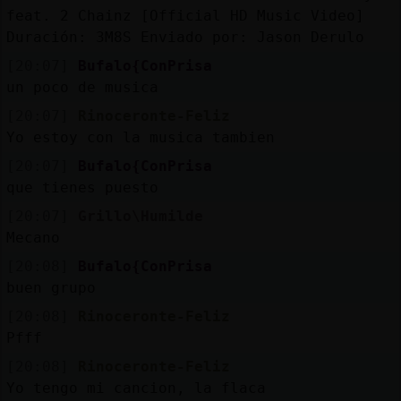
feat. 2 Chainz [Official HD Music Video]
Duración: 3M8S Enviado por: Jason Derulo
[20:07]
Bufalo{ConPrisa
un poco de musica
[20:07]
Rinoceronte-Feliz
Yo estoy con la musica tambien
[20:07]
Bufalo{ConPrisa
que tienes puesto
[20:07]
Grillo\Humilde
Mecano
[20:08]
Bufalo{ConPrisa
buen grupo
[20:08]
Rinoceronte-Feliz
Pfff
[20:08]
Rinoceronte-Feliz
Yo tengo mi cancion, la flaca