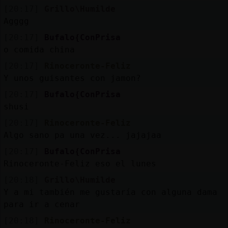
[20:17]
Grillo\Humilde
Agggg
[20:17]
Bufalo{ConPrisa
o comida china
[20:17]
Rinoceronte-Feliz
Y unos guisantes con jamon?
[20:17]
Bufalo{ConPrisa
shusi
[20:17]
Rinoceronte-Feliz
Algo sano pa una vez... jajajaa
[20:17]
Bufalo{ConPrisa
Rinoceronte-Feliz eso el lunes
[20:18]
Grillo\Humilde
Y a mi también me gustaría con alguna dama
para ir a cenar
[20:18]
Rinoceronte-Feliz