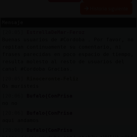
Historia siguiente
Mensaje
Reserva
[20:05]
EstrellaDeMar-Feroz
alias
Buenas usuarios de #Cordoba . Por favor, no
repitan continuamente su comentario, ni
frases parecidas en poco espacio de tiempo,
resulta molesto al resto de usuarios del
Actuali
canal #Cordoba Gracias.
contras
[20:05]
Rinoceronte-Feliz
Os muristeis
[20:06]
Bufalo{ConPrisa
Actuali
no no
IP
virtual
[20:06]
Bufalo{ConPrisa
aqui andamos
[20:06]
Bufalo{ConPrisa