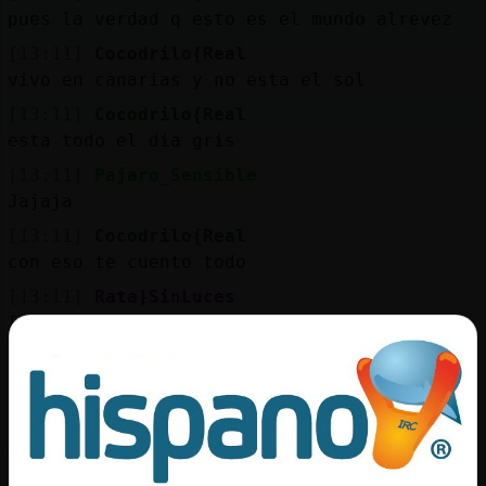
Mis
pues la verdad q esto es el mundo alrevez
blogs
[13:11]
Cocodrilo{Real
vivo en canarias y no esta el sol
[13:11]
Cocodrilo{Real
Mis
esta todo el dia gris
foros
[13:11]
Pajaro_Sensible
Jajaja
[13:11]
Cocodrilo{Real
Registr
con eso te cuento todo
un
[13:11]
Rata}SinLuces
canal
[Cocodrilo{Real] noo, que no voy a comer
[13:11]
Cocodrilo{Real
un viento un dia gris
Más
[13:11]
Pajaro_Sensible
gestion
Aki ahora mismo 8 grados y al sol se
estᠥspectacular