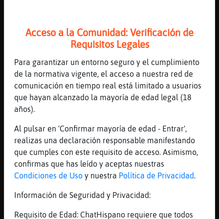
[13:12]
Cocodrilo{Real
Rata}SinLuces uno xiquitito
Acceso a la Comunidad: Verificación de
[13:12]
Rata}SinLuces
Requisitos Legales
no, para mirienda, mirienda
Para garantizar un entorno seguro y el cumplimiento
[13:12]
Cocodrilo{Real
de la normativa vigente, el acceso a nuestra red de
pues Pajaro_Sensible yo ando como los
comunicación en tiempo real está limitado a usuarios
cubitos de hielo
que hayan alcanzado la mayoría de edad legal (18
[13:12]
Cocodrilo{Real
años).
Rata}SinLuces vale uno grandote en la
merienda
Al pulsar en 'Confirmar mayoría de edad - Entrar',
realizas una declaración responsable manifestando
[13:12]
Pajaro_Sensible
que cumples con este requisito de acceso. Asimismo,
Diablin en Canarias fr�?
confirmas que has leído y aceptas nuestras
[13:13]
Cocodrilo{Real
Condiciones de Uso
y nuestra
Política de Privacidad
.
si
Información de Seguridad y Privacidad:
[13:13]
Cocodrilo{Real
pues al no estar acostumbrados cuando baja
Requisito de Edad: ChatHispano requiere que todos