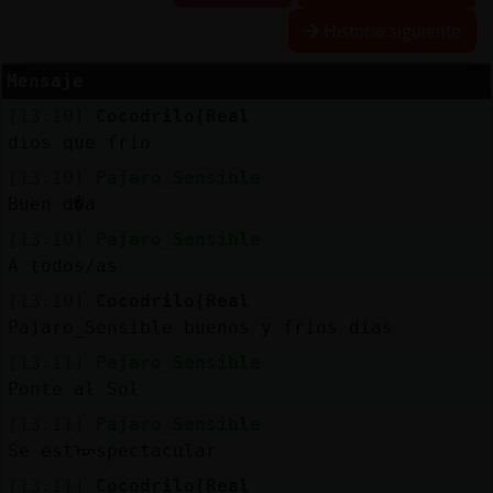
Historia siguiente
Mensaje
Reserva
[13:10]
Cocodrilo{Real
alias
dios que frio
[13:10]
Pajaro_Sensible
Buen d�a
Actuali
[13:10]
Pajaro_Sensible
contras
A todos/as
[13:10]
Cocodrilo{Real
Pajaro_Sensible buenos y frios dias
Actuali
[13:11]
Pajaro_Sensible
IP
Ponte al Sol
virtual
[13:11]
Pajaro_Sensible
Se estᠥspectacular
[13:11]
Cocodrilo{Real