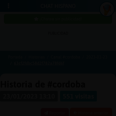
CHAT HISPANO
¡Chatea sin publicidad!
PUBLICIDAD
Iniciar
sesión
Portada
Historias
Canal #cordoba
2023-01-23
63cf2fdbc58d2f782a78fd6f
¡Chatea
sin
publici
Historia de #cordoba
23/01/2023 13:10
551 visitas
Crear
una
Reportar
Historia anterior
cuenta