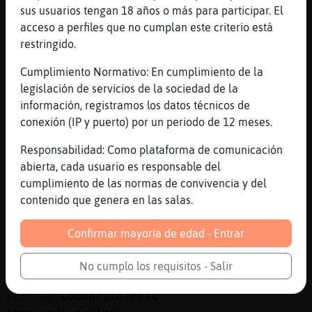
mas de lo normal
sus usuarios tengan 18 años o más para participar. El
[13:13]
Cocodrilo{Real
acceso a perfiles que no cumplan este criterio está
para nosotros es ya frio
restringido.
[13:13]
Pajaro_Sensible
Cumplimiento Normativo: En cumplimiento de la
Menos de 15 no lo creo
legislación de servicios de la sociedad de la
[13:13]
Cocodrilo{Real
información, registramos los datos técnicos de
y es lo que esta pasando
conexión (IP y puerto) por un periodo de 12 meses.
[13:13]
Rata}SinLuces
Responsabilidad: Como plataforma de comunicación
de medio litro
abierta, cada usuario es responsable del
[13:13]
Cocodrilo{Real
cumplimiento de las normas de convivencia y del
Rata}SinLuces eso eso
contenido que genera en las salas.
[13:14]
Cocodrilo{Real
Confirmar mayoría de edad - Entrar
hace 20
[13:14]
Cocodrilo{Real
No cumplo los requisitos - Salir
pero es frio para nosotros
[13:14]
Cocodrilo{Real