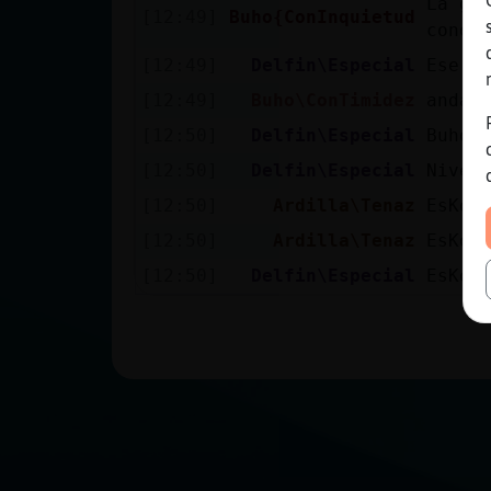
La ga
[12:49]
Buho{ConInquietud
conoc
[12:49]
Delfin\Especial
Ese s
[12:49]
Buho\ConTimidez
anda
[12:50]
Delfin\Especial
Buho{
[12:50]
Delfin\Especial
Nivel
[12:50]
Ardilla\Tenaz
EsKor
[12:50]
Ardilla\Tenaz
EsKor
[12:50]
Delfin\Especial
EsKor