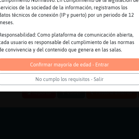
Cumplimiento Normativo: En cumplimiento de la legislación de
lleta de la suerte para Ardilla\Tenaz. Con el
servicios de la sociedad de la información, registramos los
e la resistencia de la hierba.
datos técnicos de conexión (IP y puerto) por un periodo de 12
i lo esta el buda
meses.
Responsabilidad: Como plataforma de comunicación abierta,
ConInquietud: ese nuvel ya lo debloquee
cada usuario es responsable del cumplimiento de las normas
*
de convivencia y del contenido que genera en las salas.
PioNcrd76 buenas amigo
Confirmar mayoría de edad - Entrar
PioNcrd76 buenassss
PioNcrd76: buenos sean
No cumplo los requisitos - Salir
Reportar
Volver
Historia anterior