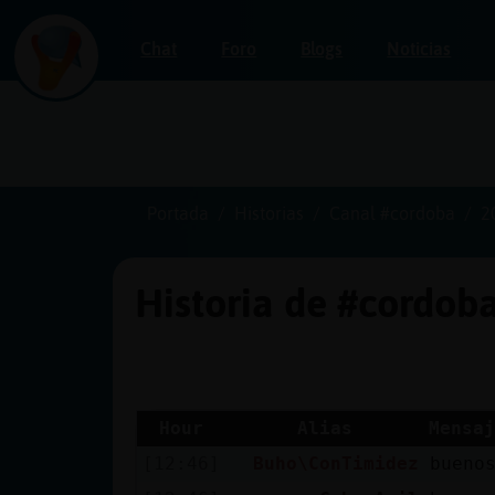
Chat
Foro
Blogs
Noticias
Iniciar
sesión
Portada
Historias
Canal #cordoba
2
Historia de #cordob
¡Chatea
sin
publicidad!
Hour
Alias
Mensaj
[12:46]
Buho\ConTimidez
bueno
Crear
una