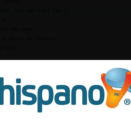
s tardes
rdad, que son casi las 1
aja
casi de comer
ora menos en canaria
go x mi
o
la\Tenaz: vives en el pasado
la cervezita
en el futuro
׃7<{Buho\ConTimidez}>׏ jajaja no pasa naa
ora menos no es pa tantooooo
que
׃7<{Delfin\Especial}>׏ jajaja