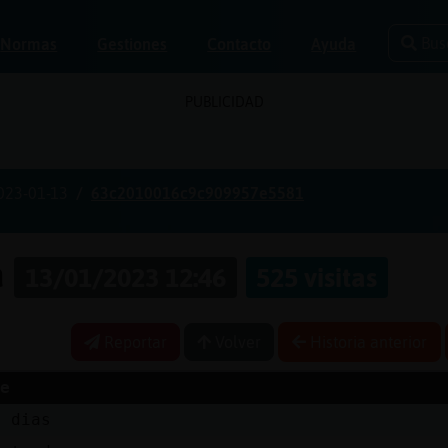
Bus
Normas
Gestiones
Contacto
Ayuda
PUBLICIDAD
023-01-13
63c2010016c9c909957e5581
a
13/01/2023 12:46
525 visitas
Reportar
Volver
Historia anterior
e
s dias