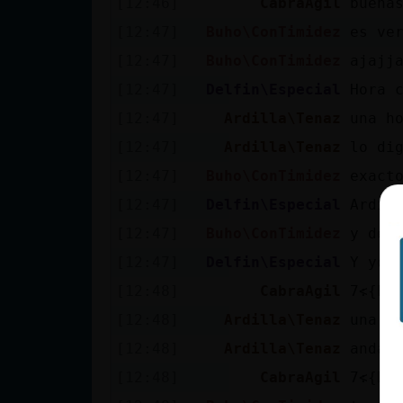
[12:46]
CabraAgil
buena
cuenta
[12:47]
Buho\ConTimidez
es ve
[12:47]
Buho\ConTimidez
ajajj
[12:47]
Delfin\Especial
Hora 
Reservar
[12:47]
Ardilla\Tenaz
una h
alias
[12:47]
Ardilla\Tenaz
lo di
[12:47]
Buho\ConTimidez
exact
Actualizar
[12:47]
Delfin\Especial
Ardil
contraseña
[12:47]
Buho\ConTimidez
y de 
[12:47]
Delfin\Especial
Y yo 
[12:48]
CabraAgil
Actualizar
[12:48]
Ardilla\Tenaz
una h
IP virtual
[12:48]
Ardilla\Tenaz
anda 
[12:48]
CabraAgil