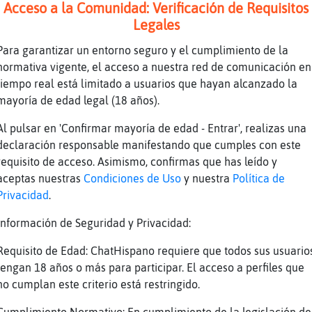
ene atenjoio
Acceso a la Comunidad: Verificación de Requisitos
Legales
a
a hora se evitan muxas cosas jajajaj
Para garantizar un entorno seguro y el cumplimiento de la
normativa vigente, el acceso a nuestra red de comunicación en
Agil: :-p
tiempo real está limitado a usuarios que hayan alcanzado la
os de metaforas hoy, eh?
mayoría de edad legal (18 años).
Al pulsar en 'Confirmar mayoría de edad - Entrar', realizas una
Delfin\Especial
declaración responsable manifestando que cumples con este
le habla a Delfin\Especial: No lastimes a los
requisito de acceso. Asimismo, confirmas que has leído y
usa dolor a ti mismo.
aceptas nuestras
Condiciones de Uso
y nuestra
Política de
Privacidad
.
s usuarios de #Cordoba . #Cordoba es un canal
Información de Seguridad y Privacidad:
todos los p�blicos, por lo tanto no se permit
Requisito de Edad: ChatHispano requiere que todos sus usuario
 puede dirigirse a una sala m᳠adecuada escrib
tengan 18 años o más para participar. El acceso a perfiles que
ndo un canal adecuado a usted. Gracias.
no cumplan este criterio está restringido.
te