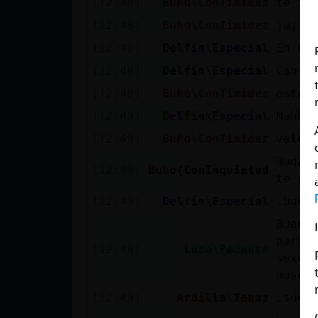
[12:48]
Buho\ConTimidez
te ti
Mis blogs
[12:48]
Buho\ConTimidez
jajja
[12:48]
Delfin\Especial
En un
Mis foros
[12:48]
Delfin\Especial
Cabra
[12:48]
Buho\ConTimidez
estam
[12:49]
Delfin\Especial
Nahhh
Registrar
[12:49]
Buho\ConTimidez
vale 
un canal
Buda 
[12:49]
Buho{ConInquietud
te ca
[12:49]
Delfin\Especial
.buda
Más
Buena
gestiones
para 
[12:49]
Lobo\Pedante
sexo,
busca
[12:49]
Ardilla\Tenaz
.suer