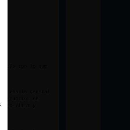
 demás con lo que
 de charla general
en anuncios de
s
iendo /list y