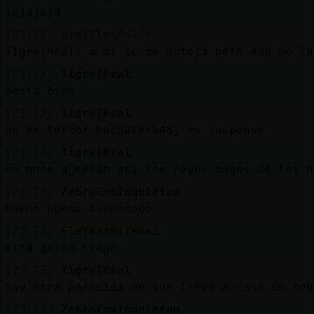
Mis
jajajaja
blogs
[23:12]
Ardilla\Feliz
Tigre{Real: a mi se me antoja pero aún no la
[23:12]
Tigre{Real
Mis
eesta bien
foros
[23:12]
Tigre{Real
no es terror bachatera48, es suspense
[23:12]
Tigre{Real
Registr
en unos a񯳠seran asi los reyes magos de los n
un
[23:13]
ZebraConInquietud
canal
Bueno bueno buenooooo
[23:13]
Elefante{Tenaz
mira quien llego
Más
[23:13]
Tigre{Real
gestion
hay otra parecida de que lleva a casa un rob
[23:13]
ZebraConInquietud