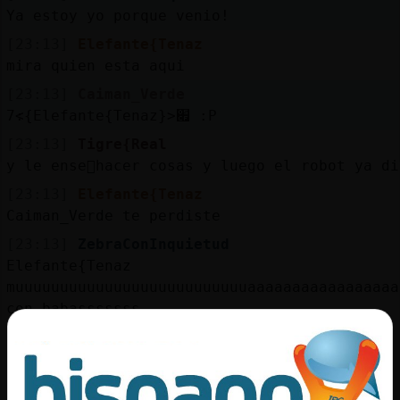
Ya estoy yo porque venio!
[23:13]
Elefante{Tenaz
mira quien esta aqui
[23:13]
Caiman_Verde
׃7<{Elefante{Tenaz}>׏ :P
[23:13]
Tigre{Real
y le ense񡮠hacer cosas y luego el robot ya d
[23:13]
Elefante{Tenaz
Caiman_Verde te perdiste
[23:13]
ZebraConInquietud
Elefante{Tenaz
muuuuuuuuuuuuuuuuuuuuuuuuuuaaaaaaaaaaaaaaaaa
con babasssssss
[23:14]
Tigre{Real
para terror mi comunion en vhs
[23:14]
Tigre{Real