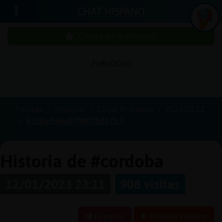
CHAT HISPANO
¡Chatea sin publicidad!
PUBLICIDAD
Iniciar
sesión
Portada
Historias
Canal #cordoba
2023-01-12
63c0af596c07ff0075007fc7
¡Chatea
sin
publici
Historia de #cordoba
12/01/2023 23:11
908 visitas
Crear
una
Reportar
Historia anterior
cuenta