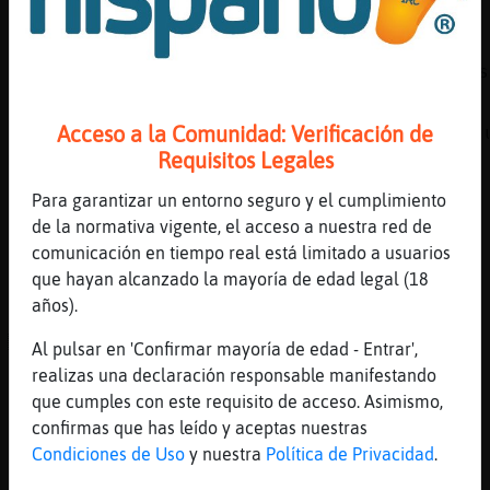
que pelos estaban de moda y que ropa :o
[23:14]
Elefante{Tenaz
ZebraConInquietud muacksssssssssssssssssssss
[23:14]
Caiman_Verde
Acceso a la Comunidad: Verificación de
׃7<{Elefante{Tenaz}>׏ no, si he puesto hace un rato de que iba el tema y nadie
Requisitos Legales
me respondi�
[23:14]
Caiman_Verde
Para garantizar un entorno seguro y el cumplimiento
como hablo sola...
de la normativa vigente, el acceso a nuestra red de
comunicación en tiempo real está limitado a usuarios
[23:14]
Caiman_Verde
que hayan alcanzado la mayoría de edad legal (18
jajajajaja
años).
[23:14]
Tigre{Real
ACTION se resbala con tanta baba
Al pulsar en 'Confirmar mayoría de edad - Entrar',
realizas una declaración responsable manifestando
[23:14]
Elefante{Tenaz
que cumples con este requisito de acceso. Asimismo,
Caiman_Verde y yo te he nombrado
confirmas que has leído y aceptas nuestras
[23:14]
Elefante{Tenaz
Condiciones de Uso
y nuestra
Política de Privacidad
.
varias veces