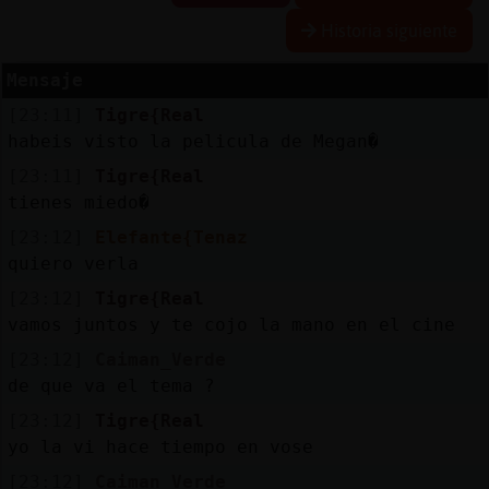
Historia siguiente
Mensaje
Reserva
[23:11]
Tigre{Real
alias
habeis visto la pelicula de Megan�
[23:11]
Tigre{Real
tienes miedo�
Actuali
[23:12]
Elefante{Tenaz
contras
quiero verla
[23:12]
Tigre{Real
vamos juntos y te cojo la mano en el cine
Actuali
[23:12]
Caiman_Verde
IP
de que va el tema ?
virtual
[23:12]
Tigre{Real
yo la vi hace tiempo en vose
[23:12]
Caiman_Verde