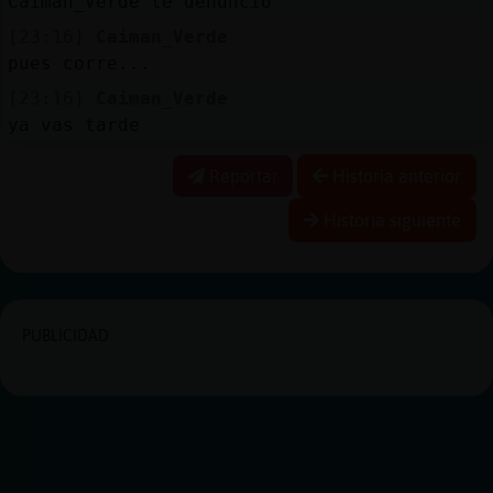
Caiman_Verde te denuncio
[23:16]
Caiman_Verde
pues corre...
[23:16]
Caiman_Verde
ya vas tarde
Reportar
Historia anterior
Historia siguiente
PUBLICIDAD