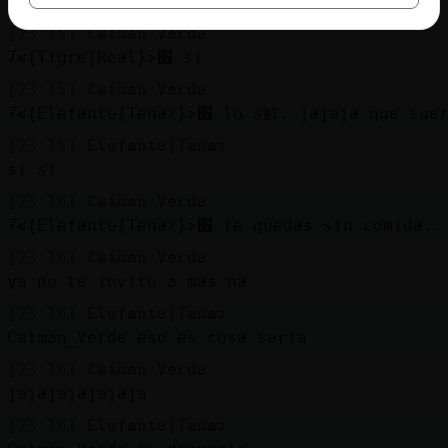
ZebraConInquietud hola wapa muaksssssss
[23:15]
Caiman_Verde
׃7<{Tigre{Real}>׏ si
[23:15]
Caiman_Verde
׃7<{Elefante{Tenaz}>׏ lo s鮮. jajaja qu
[23:15]
Elefante{Tenaz
si si
[23:16]
Caiman_Verde
׃7<{Elefante{Tenaz}>׏ te quedas sin comida..
[23:16]
Caiman_Verde
ya no te invito a mas na
[23:16]
Elefante{Tenaz
Caiman_Verde eso es cosa seria
[23:16]
Caiman_Verde
jajajajajajaja
[23:16]
Elefante{Tenaz