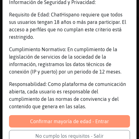
Información de Seguridad y Privacidad:
[23:15]
ZebraConInquietud
Libelula{Verde
Requisito de Edad: ChatHispano requiere que todos
muuuuuuuuuuuuuuuuuuuuuuuuuuaaaaaaaaaaaaaaaaa
sus usuarios tengan 18 años o más para participar. El
[23:15]
Caiman_Verde
acceso a perfiles que no cumplan este criterio está
׃7<{Elefante{Tenaz}>׏ pues estar�cenando
restringido.
[23:15]
Tigre{Real
Cumplimiento Normativo: En cumplimiento de la
hablar sola no es malo
legislación de servicios de la sociedad de la
[23:15]
Elefante{Tenaz
información, registramos los datos técnicos de
ah bueno eso es otra cosa
conexión (IP y puerto) por un periodo de 12 meses.
[23:15]
Tigre{Real
Responsabilidad: Como plataforma de comunicación
lo malo viene cuando tambien te respondes
abierta, cada usuario es responsable del
[23:15]
ZebraConInquietud
cumplimiento de las normas de convivencia y del
Voy a cambiar er topic e.e
contenido que genera en las salas.
[23:15]
Elefante{Tenaz
Confirmar mayoría de edad - Entrar
Caiman_Verde paso el barca
[23:15]
Libelula{Verde
No cumplo los requisitos - Salir