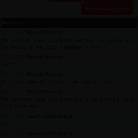
Historia siguiente
Mensaje
Reserva
[22:30]
Mosca}Marron
alias
He vuelto unos segundos porque me gusta ser
honesto, a te todo conmigo mismo
[22:31]
Mosca}Marron
Actuali
Ante*
contras
[22:31]
Mosca}Marron
Y sinceramente malena, me parece si a
[22:31]
Mosca}Marron
Actuali
Me pareces una tía sensata y no quería irme
IP
sin decirte..
virtual
[22:31]
Leon\ConBravura
Si a?
[22:31]
Leon\ConBravura