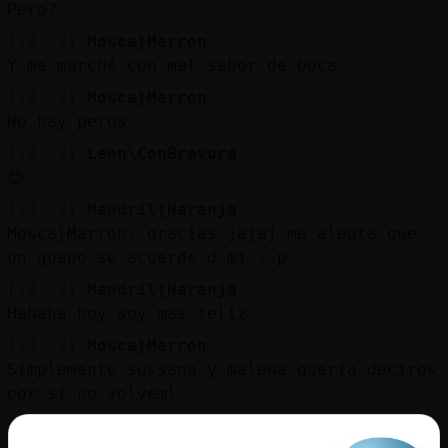
Pero?
[22:32]
Mosca}Marron
Y me marché con mal sabor de boca
[22:33]
Mosca}Marron
No hay peros
[22:33]
Leon\ConBravura
😊
[22:33]
Mandril{Naranja
Mosca}Marron: gracias jajaj me alegta que
un guapo se acuerde d mi :-p
[22:33]
Mandril{Naranja
Hahaha hoy soy mas feliz
[22:33]
Mosca}Marron
Simplemente sussana y malena quería deciros
por si no volveml
[22:33]
Mosca}Marron