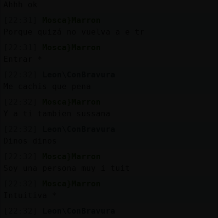
Mis
Ahhh ok
blogs
[22:31]
Mosca}Marron
Porque quizá no vuelva a e tr
[22:31]
Mosca}Marron
Entrar *
Mis
foros
[22:32]
Leon\ConBravura
Me cachis que pena
[22:32]
Mosca}Marron
Y a ti tambien sussana
Registr
un
[22:32]
Leon\ConBravura
canal
Dinos dinos
[22:32]
Mosca}Marron
Soy una persona muy i tuit
[22:32]
Mosca}Marron
Más
Intuitiva *
gestion
[22:32]
Leon\ConBravura