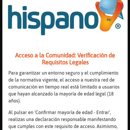
Volvé. Os
[22:33]
Leon\ConBravura
A mi me llamó fea 😏
[22:33]
Mosca}Marron
Volvemos *a coincidir
[22:33]
Mandril{Naranja
Y a mi jajajha
Acceso a la Comunidad: Verificación de
[22:34]
Mosca}Marron
Requisitos Legales
Que sois unas feas!!
Para garantizar un entorno seguro y el cumplimiento
[22:34]
Mosca}Marron
de la normativa vigente, el acceso a nuestra red de
Ahora si
comunicación en tiempo real está limitado a usuarios
[22:34]
Mandril{Naranja
que hayan alcanzado la mayoría de edad legal (18
Mosca}Marron: espero vokver a coincidir
años).
[22:34]
Leon\ConBravura
Al pulsar en 'Confirmar mayoría de edad - Entrar',
Eaa
realizas una declaración responsable manifestando
[22:34]
Mosca}Marron
que cumples con este requisito de acceso. Asimismo,