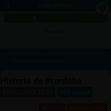
CHAT HISPANO
¡Chatea sin publicidad!
PUBLICIDAD
Iniciar
sesión
Portada
Historias
Canal #cordoba
2023-01-11
63bf5e2be76c6a618247fe6b
¡Chatea
sin
publici
Historia de #cordoba
11/01/2023 22:30
651 visitas
Crear
una
Reportar
Historia anterior
cuenta