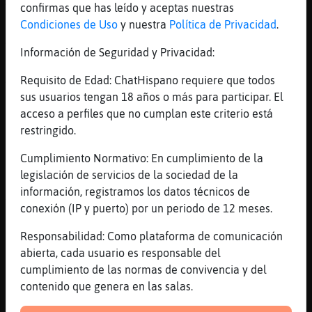
Adiós feas!!!!
confirmas que has leído y aceptas nuestras
[22:34]
Mandril{Naranja
Condiciones de Uso
y nuestra
Política de Privacidad
.
Ajjaja adios
Información de Seguridad y Privacidad:
[22:34]
Leon\ConBravura
Adiós feo
Requisito de Edad: ChatHispano requiere que todos
sus usuarios tengan 18 años o más para participar. El
[22:34]
Mosca}Marron
acceso a perfiles que no cumplan este criterio está
Joe, que a gusto me he quedado..
restringido.
[22:34]
Mosca}Marron
Chao!!!
Cumplimiento Normativo: En cumplimiento de la
legislación de servicios de la sociedad de la
[22:34]
Mandril{Naranja
información, registramos los datos técnicos de
XD
conexión (IP y puerto) por un periodo de 12 meses.
[22:34]
Leon\ConBravura
🥴
Responsabilidad: Como plataforma de comunicación
abierta, cada usuario es responsable del
[22:34]
Mandril{Naranja
cumplimiento de las normas de convivencia y del
Descarao!!!
contenido que genera en las salas.
[22:34]
Leon\ConBravura