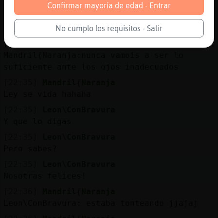
Yo creo que ni eso
Confirmar mayoría de edad - Entrar
[22:35]
Leon\ConBravura
Payasillo más bien
No cumplo los requisitos - Salir
[22:35]
Mandril{Naranja
Mandril{Naranja:nunca vamois a ser lo
suficiemte ante los ojos inadecuados
[22:35]
Mandril{Naranja
Ley se vida hahaha
[22:35]
Leon\ConBravura
Y que lo digas
[22:35]
Leon\ConBravura
Pero sabes?
[22:35]
Leon\ConBravura
Nosotras felices!
[22:36]
Mandril{Naranja
Leon\ConBravura: estaba tonteando jjajaj