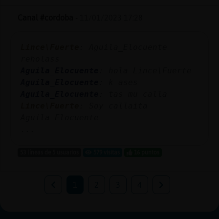
Canal #cordoba
-
11/01/2023 17:28
Lince\Fuerte
: Aguila_Elocuente
reholass
Aguila_Elocuente
: hola Lince\Fuerte
Aguila_Elocuente
: k ases
Aguila_Elocuente
: tas mu calla
Lince\Fuerte
: Soy callaita
Aguila_Elocuente
...
53 líneas de 5 usuarios
579 visitas
16 puntos
1
2
3
4