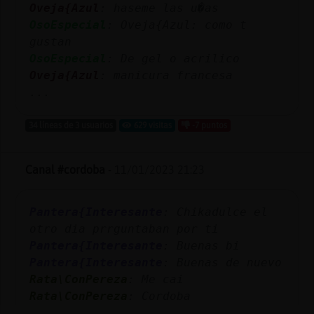
Oveja{Azul
: haseme las u�as
OsoEspecial
: Oveja{Azul: como t
gustan
OsoEspecial
: De gel o acrilico
Oveja{Azul
: manicura francesa
...
34 líneas de 3 usuarios
629 visitas
-7 puntos
Canal #cordoba
-
11/01/2023 21:23
Pantera{Interesante
: Chikadulce el
otro dia prrguntaban por ti
Pantera{Interesante
: Buenas bi
Pantera{Interesante
: Buenas de nuevo
Rata\ConPereza
: Me cai
Rata\ConPereza
: Cordoba
...