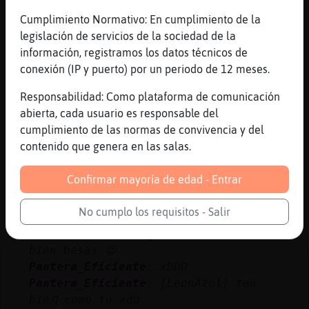
donde me interesa
Cumplimiento Normativo: En cumplimiento de la
Rata_Fugaz
: Ea jajaja
legislación de servicios de la sociedad de la
CocodriloConTimidez
: jajaja
información, registramos los datos técnicos de
CocodriloConTimidez
: que pasa mal
conexión (IP y puerto) por un periodo de 12 meses.
pensada
Responsabilidad: Como plataforma de comunicación
CocodriloConTimidez
: xD
abierta, cada usuario es responsable del
...
cumplimiento de las normas de convivencia y del
contenido que genera en las salas.
190 líneas de 6 usuarios
697 visitas
7 puntos
Confirmar mayoría de edad - Entrar
Canal #cordoba
-
11/01/2023 18:43
No cumplo los requisitos - Salir
LeonAzul
: Pantera_Eficiente: que
bien besas 😉
Pantera_Eficiente
: xDDD
Pantera_Eficiente
: [LeonAzul] tan
bieԮ como tu xdd