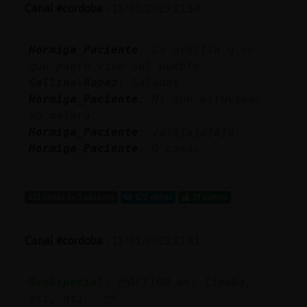
Mis
Canal #cordoba
-
11/01/2023 21:54
blogs
Hormiga_Paciente
: La ardilla q en
que paete vivo sel pueblo
Gallina\Rapaz
: Saludos
Mis
Hormiga_Paciente
: Ni que estuviese
foros
yo majara
Hormiga_Paciente
: Jajajajajaja
Hormiga_Paciente
: Q cosas
Registr
...
un
canal
221 líneas de 5 usuarios
672 visitas
19 puntos
Canal #cordoba
-
11/01/2023 21:41
Más
gestion
OsoEspecial
: ACTION asi limaba,
asi, asi...