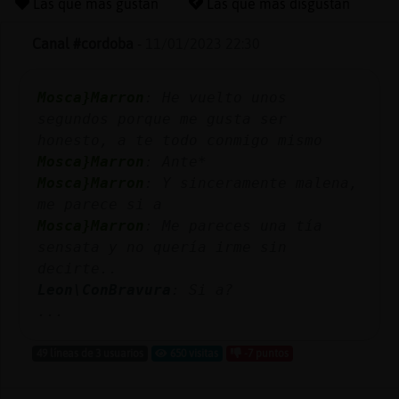
Las que más gustan
Las que más disgustan
Canal #cordoba
-
11/01/2023 22:30
Reserva
Mosca}Marron
: He vuelto unos
alias
segundos porque me gusta ser
honesto, a te todo conmigo mismo
Mosca}Marron
: Ante*
Actuali
Mosca}Marron
: Y sinceramente malena,
contras
me parece si a
Mosca}Marron
: Me pareces una tía
sensata y no quería irme sin
decirte..
Actuali
Leon\ConBravura
: Si a?
IP
...
virtual
49 líneas de 3 usuarios
650 visitas
-7 puntos