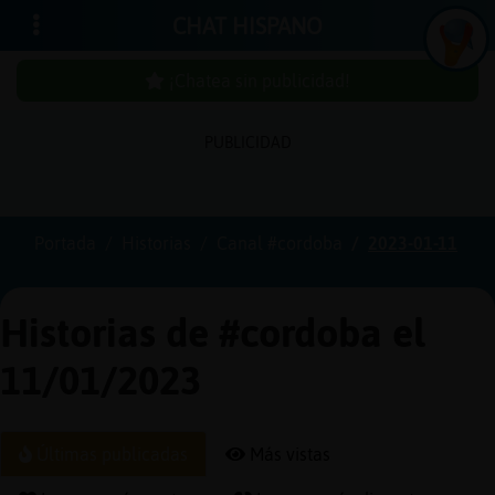
CHAT HISPANO
¡Chatea sin publicidad!
PUBLICIDAD
Iniciar
sesión
Portada
Historias
Canal #cordoba
2023-01-11
¡Chatea
sin
Historias de #cordoba el
publici
11/01/2023
Crear
Últimas publicadas
Más vistas
una
cuenta