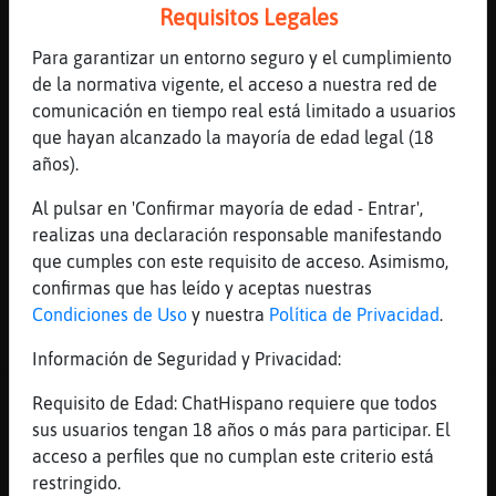
Canal #cordoba
-
11/01/2023 19:23
Requisitos Legales
Para garantizar un entorno seguro y el cumplimiento
Anguila-DelMonton
: Estos no me
de la normativa vigente, el acceso a nuestra red de
gustan jajaja
comunicación en tiempo real está limitado a usuarios
Anguila-DelMonton
: Hahaha muy
que hayan alcanzado la mayoría de edad legal (18
sosones
años).
Grillo_Agil
: jajajajaja
Anguila-DelMonton
: XD
Al pulsar en 'Confirmar mayoría de edad - Entrar',
Grillo_Agil
: Anguila-DelMonton la
realizas una declaración responsable manifestando
reyna del sur eres
que cumples con este requisito de acceso. Asimismo,
...
confirmas que has leído y aceptas nuestras
Condiciones de Uso
y nuestra
Política de Privacidad
.
64 líneas de 6 usuarios
611 visitas
-4 puntos
Información de Seguridad y Privacidad:
Canal #cordoba
-
11/01/2023 18:52
Requisito de Edad: ChatHispano requiere que todos
sus usuarios tengan 18 años o más para participar. El
acceso a perfiles que no cumplan este criterio está
CocodriloConTimidez
: Lobo{Elocuente
restringido.
lo dicho estas en todas partes menos