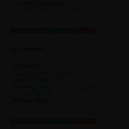
Pantera_Eficiente
: bi鮪
LeonAzul
: Te has puesto nervioso xDD
...
37 líneas de 5 usuarios
599 visitas
-8 puntos
Canal #cordoba
-
11/01/2023 17:41
Gallina\Feliz
:
https://youtu.be/kPBzTxZQG5Q
Gallina\Feliz
: Hola
Gallina\Feliz
: Otro principe
Gallina\Feliz
: Jajajaja
Hormiga{Real
: o principa
...
38 líneas de 4 usuarios
629 visitas
-16 puntos