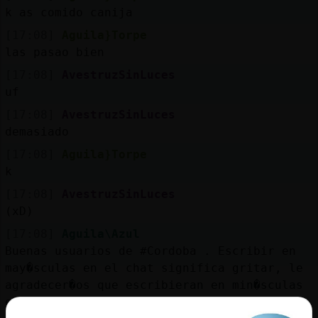
Mis
k as comido canija
blogs
[17:08]
Aguila}Torpe
las pasao bien
[17:08]
AvestruzSinLuces
Mis
uf
foros
[17:08]
AvestruzSinLuces
demasiado
[17:08]
Aguila}Torpe
Registr
k
un
[17:08]
AvestruzSinLuces
canal
(xD)
[17:08]
Aguila\Azul
Buenas usuarios de #Cordoba . Escribir en
may�sculas en el chat significa gritar, le
Más
agradecer�os que escribieran en min�sculas
gestion
en el canal #Cordoba . Gracias.