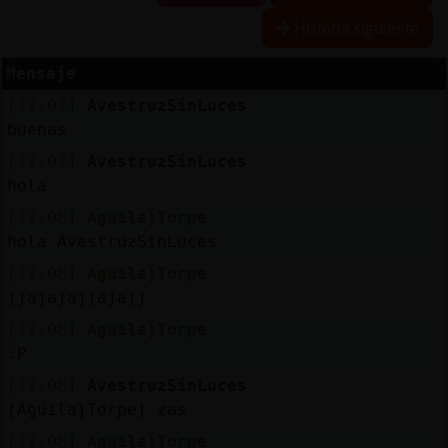
Historia siguiente
Mensaje
Reserva
[17:07]
AvestruzSinLuces
alias
buenas
[17:07]
AvestruzSinLuces
hola
Actuali
[17:08]
Aguila}Torpe
contras
hola AvestruzSinLuces
[17:08]
Aguila}Torpe
jjajajajjajajj
Actuali
[17:08]
Aguila}Torpe
IP
:P
virtual
[17:08]
AvestruzSinLuces
[Aguila}Torpe] zas
[17:08]
Aguila}Torpe