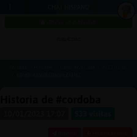
CHAT HISPANO
¡Chatea sin publicidad!
PUBLICIDAD
Iniciar
sesión
Portada
Historias
Canal #cordoba
2023-01-10
63be0cab6c0b036b0e2a1f62
¡Chatea
sin
publici
Historia de #cordoba
10/01/2023 17:07
533 visitas
Crear
una
Reportar
Historia anterior
cuenta