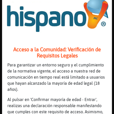
[17:08]
Aguila}Torpe
mu mal pues
[17:08]
AvestruzSinLuces
si
[17:09]
Aguila}Torpe
yo keria lo pasaras mal
[17:09]
AvestruzSinLuces
Acceso a la Comunidad: Verificación de
mu mal
Requisitos Legales
[17:09]
Aguila}Torpe
Para garantizar un entorno seguro y el cumplimiento
jajajajajaajajajajaja
de la normativa vigente, el acceso a nuestra red de
[17:09]
AvestruzSinLuces
comunicación en tiempo real está limitado a usuarios
[TransMalena1] hola
que hayan alcanzado la mayoría de edad legal (18
[17:09]
AvestruzSinLuces
años).
(xD)
Al pulsar en 'Confirmar mayoría de edad - Entrar',
[17:09]
AvestruzSinLuces
realizas una declaración responsable manifestando
uf q malo
que cumples con este requisito de acceso. Asimismo,