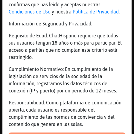
[17:09]
Aguila}Torpe
confirmas que has leído y aceptas nuestras
claro por no invitarme
Condiciones de Uso
y nuestra
Política de Privacidad
.
[17:09]
Aguila}Torpe
Información de Seguridad y Privacidad:
k nunca me invitas
Requisito de Edad: ChatHispano requiere que todos
[17:09]
Aguila}Torpe
sus usuarios tengan 18 años o más para participar. El
jajajajaajaaja
acceso a perfiles que no cumplan este criterio está
[17:09]
AvestruzSinLuces
restringido.
hola
Cumplimiento Normativo: En cumplimiento de la
[17:09]
AvestruzSinLuces
legislación de servicios de la sociedad de la
[Aguila}Torpe] no
información, registramos los datos técnicos de
[17:09]
AvestruzSinLuces
conexión (IP y puerto) por un periodo de 12 meses.
(xD)
Responsabilidad: Como plataforma de comunicación
[17:10]
Aguila}Torpe
abierta, cada usuario es responsable del
ahora me voy ale
cumplimiento de las normas de convivencia y del
[17:10]
Aguila}Torpe
contenido que genera en las salas.
adeu a tots