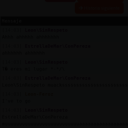
Historia siguiente
Mensaje
Reserva
[14:03]
Leon\SinRespeto
alias
Ahhh ahhhhh ahhhhhhh
[14:03]
EstrellaDeMar\ConPereza
ahhhhhh ahhhhhh
Actuali
[14:03]
Leon\SinRespeto
contras
T� eres mi lugar *-*/\
[14:03]
EstrellaDeMar\ConPereza
Leon\SinRespeto muacksssssssssssssssssssssss
Actuali
[14:03]
Leon-Feroz
IP
I've to go
virtual
[14:03]
Leon\SinRespeto
EstrellaDeMar\ConPereza
muuuuuuuuuuuuuuuuuuuuuuuuuuaaaaaaaaaaaaaaaaa