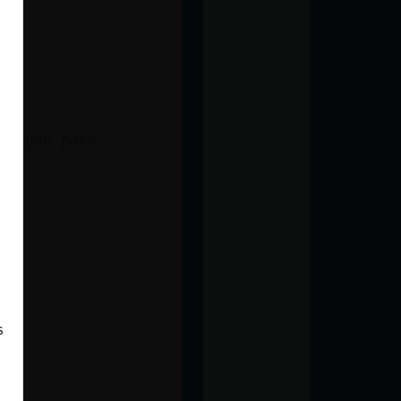
r
a como para
s