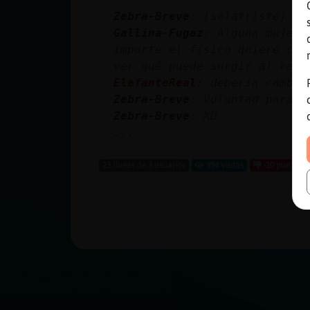
Zebra-Breve
: [solatriste] Qu
Gallina-Fugaz
: Alguna mujer 
importe el físico quiere cha
ver qué puede surgir al resp
ElefanteReal
: deberia cambia
Zebra-Breve
: Voluntad para c
Zebra-Breve
: XD
...
23 líneas de 3 usuarios
994 visitas
-10 puntos