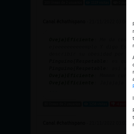
Mis blogs
103 líneas de 2 usuarios
1119 visitas
0 puntos
Canal #chathispano
-
21/11/2022 03:06
Mis foros
Oveja}Eficiente
: Me da cosit
ejeeeeeeeeeemplo Y digo Es l
describir su obesidad por ej
Registrar
Pinguino{Respetable
: es que 
un canal
Pinguino{Respetable
: asi aho
Oveja}Eficiente
: Mmmmm curio
Oveja}Eficiente
: Jajajaja
...
Más
gestiones
80 líneas de 2 usuarios
1258 visitas
-4 puntos
Canal #chathispano
-
21/11/2022 03:01