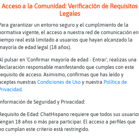
Acceso a la Comunidad: Verificación de Requisitos
Legales
Para garantizar un entorno seguro y el cumplimiento de la
normativa vigente, el acceso a nuestra red de comunicación en
tiempo real está limitado a usuarios que hayan alcanzado la
a cuando en los nicks se ponen FulanoObeso Po
mayoría de edad legal (18 años).
a unica caracteristica llamativa de su person
emplo? No son personas acaso ?
Al pulsar en 'Confirmar mayoría de edad - Entrar', realizas una
hay personas que si buscan obesos
declaración responsable manifestando que cumples con este
rran tiempo xD
requisito de acceso. Asimismo, confirmas que has leído y
so
aceptas nuestras
Condiciones de Uso
y nuestra
Política de
Privacidad
.
Información de Seguridad y Privacidad:
Requisito de Edad: ChatHispano requiere que todos sus usuario
tengan 18 años o más para participar. El acceso a perfiles que
no cumplan este criterio está restringido.