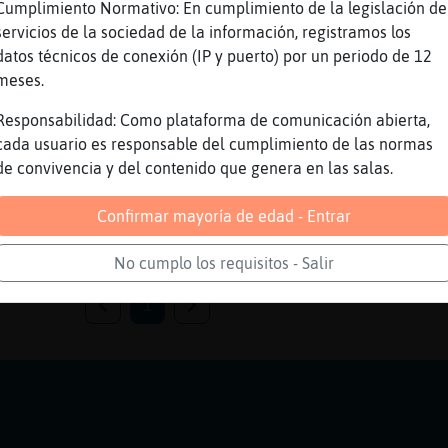
Cumplimiento Normativo: En cumplimiento de la legislación de
e nick tan alegre xD
servicios de la sociedad de la información, registramos los
a la que le gusten los hombres gordos o al me
datos técnicos de conexión (IP y puerto) por un periodo de 12
rlar y conocernos para pasar un buen rato ent
meses.
ecto?
rse de nick. de dificil no tiene nada
Responsabilidad: Como plataforma de comunicación abierta,
ambiar de nick Si esta triste
cada usuario es responsable del cumplimiento de las normas
de convivencia y del contenido que genera en las salas.
Confirmar mayoría de edad - Entrar
No cumplo los requisitos - Salir
1