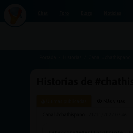
Chat
Foro
Blogs
Noticias
Iniciar
sesión
Portada
Historias
Canal #chathispano
Historias de #chath
¡Chatea
sin
publicidad!
Últimas publicadas
Más vistas
Canal #chathispano
-
21/11/2022 03:46
Crear
una
CaballitoDeMar\Insufrible
: E