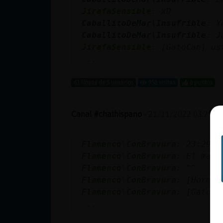
cuenta
JirafaSensible
: xD
CaballitoDeMar\Insufrible
: Y
CaballitoDeMar\Insufrible
: J
JirafaSensible
: [GatoCan] us
Reservar
...
alias
61 líneas de 5 usuarios
958 visitas
8 puntos
Actualizar
Canal #chathispano
-
21/11/2022 03:29
contraseña
Flamenco\ConBravura
: 23:29:2
Flamenco\ConBravura
: El mart
Flamenco\ConBravura
: ^^
Actualizar
Flamenco\ConBravura
: [Hormig
IP virtual
Flamenco\ConBravura
: [GatoCa
...