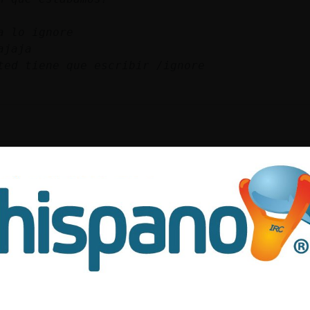
a lo ignore
ajaja
ted tiene que escribir /ignore
8 Ղ 20/11/2022 Ղ Sunday
esssssssss Juega Argentinaaaaaaaaa
a_ConPrisa] Vos de que pais sos?
n] muas