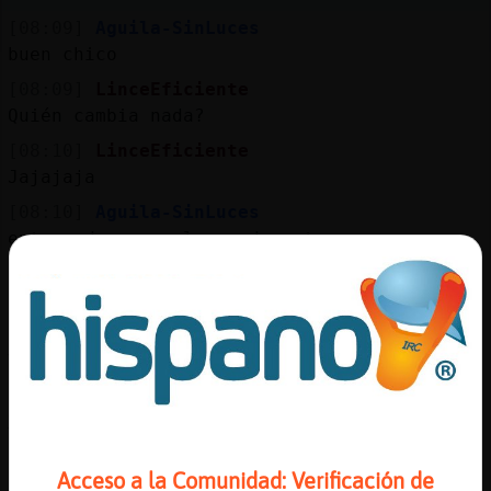
[08:09]
Aguila-SinLuces
buen chico
[08:09]
LinceEficiente
Quién cambia nada?
[08:10]
LinceEficiente
Jajajaja
[08:10]
Aguila-SinLuces
entregadme ya a los pederastas
[08:10]
Aguila-SinLuces
y me podré ir ya
[08:10]
LinceEficiente
Vaya investigador
[08:10]
LinceEficiente
XD
[08:11]
Aguila-SinLuces
Acceso a la Comunidad: Verificación de
inquisidor, si quieres