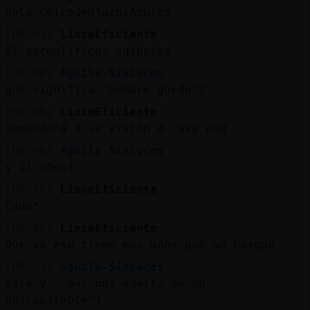
Mis
hola ChicodeOjazosAzules
blogs
[08:05]
LinceEficiente
Si geroglificos egipcios
[08:06]
Aguila-SinLuces
Mis
qué significa "hombre gordo"?
foros
[08:06]
LinceEficiente
Dependerá d la visión d casa un@
[08:06]
Aguila-SinLuces
Registr
y 11 años?
un
[08:06]
LinceEficiente
canal
Cada*
[08:06]
LinceEficiente
Que va ese tiene más años que un bosque
Más
[08:07]
Aguila-SinLuces
gestion
vale y " dar una vuelta en un
descapotable"?