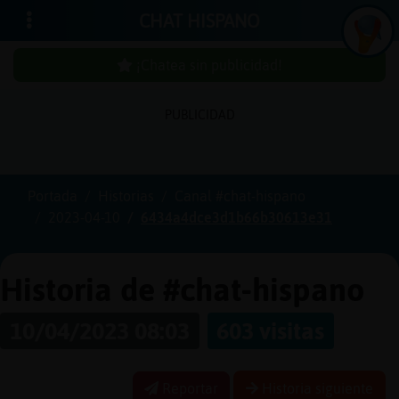
CHAT HISPANO
¡Chatea sin publicidad!
PUBLICIDAD
Iniciar
sesión
Portada
Historias
Canal #chat-hispano
2023-04-10
6434a4dce3d1b66b30613e31
¡Chatea
sin
publici
Historia de #chat-hispano
10/04/2023 08:03
603 visitas
Crear
una
Reportar
Historia siguiente
cuenta