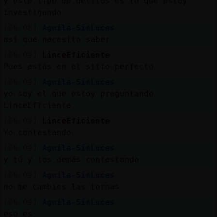
y este tipo de delitos es lo que estoy
investigando
[08:08]
Aguila-SinLuces
así que necesito saber
[08:09]
LinceEficiente
Pues estás en el sitio perfecto
[08:09]
Aguila-SinLuces
yo soy el que estoy preguntando
LinceEficiente
[08:09]
LinceEficiente
Yo contestando
[08:09]
Aguila-SinLuces
y tú y los demás contestando
[08:09]
Aguila-SinLuces
no me cambies las tornas
[08:09]
Aguila-SinLuces
eso es