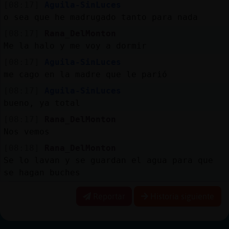
[08:17]
Aguila-SinLuces
o sea que he madrugado tanto para nada
[08:17]
Rana_DelMonton
Me la halo y me voy a dormir
[08:17]
Aguila-SinLuces
me cago en la madre que le parió
[08:17]
Aguila-SinLuces
bueno, ya total
[08:17]
Rana_DelMonton
Nos vemos
[08:18]
Rana_DelMonton
Se lo lavan y se guardan el agua para que
se hagan buches
Reportar
Historia siguiente