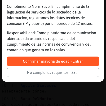
[08:12]
Aguila-SinLuces
Cumplimiento Normativo: En cumplimiento de la
de hecho pletórico
legislación de servicios de la sociedad de la
información, registramos los datos técnicos de
[08:12]
Aguila-SinLuces
conexión (IP y puerto) por un periodo de 12 meses.
qué quieres tú? Rana_DelMontonº
[08:12]
Rana_DelMonton
Responsabilidad: Como plataforma de comunicación
Excelso
abierta, cada usuario es responsable del
cumplimiento de las normas de convivencia y del
[08:13]
Rana_DelMonton
contenido que genera en las salas.
Busco una relación seria
[08:13]
Aguila-SinLuces
Confirmar mayoría de edad - Entrar
qué entiendes tú por romanticismo? Laura34
[08:13]
Rana_DelMonton
No cumplo los requisitos - Salir
Alguien con quién establecerme
[08:13]
Aguila-SinLuces
esteblecerte dónde?
[08:13]
Rana_DelMonton
Con quién pueda despertarme todas las