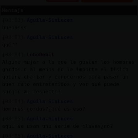
Mensaje
[08:03]
Aguila-SinLuces
Reserva
buenasss
alias
[08:03]
Aguila-SinLuces
qué??
[08:04]
LoboDebil
Alguna mujer a la que le gusten los hombres
Actuali
gordos o al menos no le importe el físico
contras
quiere charlar y conocernos para pasar un
buen rato entretenidos y ver qué puede
surgir al respecto?
Actuali
[08:04]
Aguila-SinLuces
IP
hombres gordos?¿qué es eso?
virtual
[08:05]
Aguila-SinLuces
aquí se usan una serie de claves¿no?
[08:05]
Aguila-SinLuces