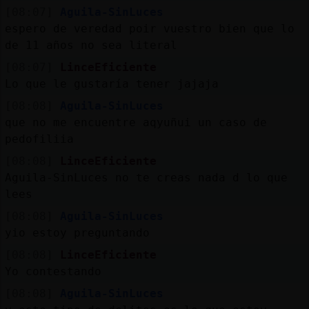
[08:07]
Aguila-SinLuces
espero de veredad poir vuestro bien que lo
de 11 años no sea literal
[08:07]
LinceEficiente
Lo que le gustaría tener jajaja
[08:08]
Aguila-SinLuces
que no me encuentre aqyuñui un caso de
pedofiliia
[08:08]
LinceEficiente
Aguila-SinLuces no te creas nada d lo que
lees
[08:08]
Aguila-SinLuces
yio estoy preguntando
[08:08]
LinceEficiente
Yo contestando
[08:08]
Aguila-SinLuces