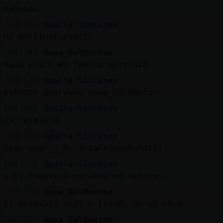
mañanas
[08:13]
Aguila-SinLuces
no Gallina{Letal15
[08:14]
Rana_DelMonton
Naaa busco el famoso metesaca
[08:14]
Aguila-SinLuces
maldito depravao Rana_DelMonton
[08:14]
Aguila-SinLuces
jajjajajaja
[08:15]
Aguila-SinLuces
anda una _-_BecariaTetonaRelato!
[08:15]
Aguila-SinLuces
y ni siquiera estamos en tetonas
[08:15]
Rana_DelMonton
El metesaca real a través de un chat
[08:15]
Rana_DelMonton