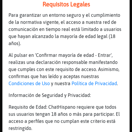
Requisitos Legales
[08:11]
Aguila-SinLuces
no necesitoi ser sigiloso
Para garantizar un entorno seguro y el cumplimiento
de la normativa vigente, el acceso a nuestra red de
[08:11]
Aguila-SinLuces
comunicación en tiempo real está limitado a usuarios
para nada además
que hayan alcanzado la mayoría de edad legal (18
[08:11]
Aguila-SinLuces
años).
qué es ALMERía? MosquitaLmeria2
Al pulsar en 'Confirmar mayoría de edad - Entrar',
[08:11]
Aguila-SinLuces
realizas una declaración responsable manifestando
qué edad? pakitoo
que cumples con este requisito de acceso. Asimismo,
[08:12]
Rana_DelMonton
confirmas que has leído y aceptas nuestras
Hola
Condiciones de Uso
y nuestra
Política de Privacidad
.
[08:12]
Aguila-SinLuces
Información de Seguridad y Privacidad:
hola Rana_DelMonton
[08:12]
Rana_DelMonton
Requisito de Edad: ChatHispano requiere que todos
Que tal
sus usuarios tengan 18 años o más para participar. El
acceso a perfiles que no cumplan este criterio está
[08:12]
Aguila-SinLuces
restringido.
bien