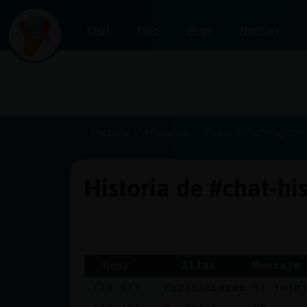
Chat
Foro
Blogs
Noticias
Iniciar
sesión
Portada
Historias
Canal #chat-hispano
Historia de #chat-h
¡Chatea
sin
publicidad!
Hour
Alias
Mensaje
[10:41]
Pez}SinLuces
Si jeje
Crear
una