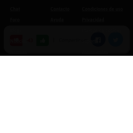
Chat
Contacto
Condiciones de uso
Foro
Ayuda
Privacidad
Blogs
Política de cookies
|
Compartir en:
Facebook
Twitter
-43
Noticias
Soporte
Normas
Anunciantes
Estadísticas
Historias
Tu foro gratis