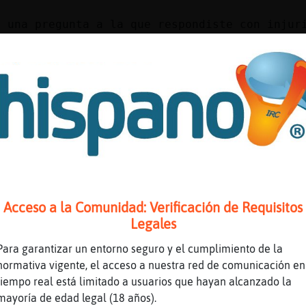
e una pregunta a la que respondiste con injur
te queda mucho camino por delante.
el tuyo que todo lo ves de colores, tonto
o nada que hablar contigo, gracias.
 XD
? Fuiste tú el que empezó.
s un rojeras.... Te suena? Encima de tonto si
Acceso a la Comunidad: Verificación de Requisitos
de dónde? Te suena?
Legales
 tú empleas la mofa, yo hice lo mismo.
Para garantizar un entorno seguro y el cumplimiento de la
i no dices arriba de donde...
normativa vigente, el acceso a nuestra red de comunicación en
tiempo real está limitado a usuarios que hayan alcanzado la
mayoría de edad legal (18 años).