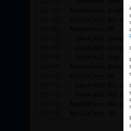
[10:45]
Rana\Feroz
hola
Mis blogs
[10:45]
Pez}SinLuces
Arriba 
[10:46]
Pez}SinLuces
Que no 
Mis foros
[10:46]
Pez}SinLuces
XD
[10:46]
Lince\Agil
Venga, 
[10:47]
Lince\Agil
Encima 
Registrar
[10:47]
Lince\Agil
Anda qu
un canal
[10:47]
Pez}SinLuces
Noooo s
[10:47]
Pez}SinLuces
XD
[10:47]
Lince\Agil
Sí, un 
Más
[10:47]
Lince\Agil
Ahí te 
gestiones
[10:47]
Pez}SinLuces
No, un 
[10:47]
Pez}SinLuces
XD