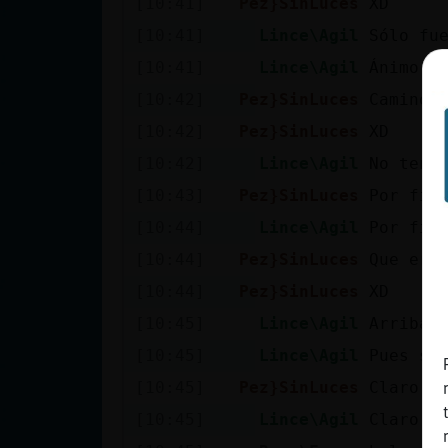
[10:41]
Pez}SinLuces
XD
cuenta
[10:41]
Lince\Agil
Sólo fu
[10:41]
Lince\Agil
Ánimo, 
[10:42]
Pez}SinLuces
Camino 
Reservar
[10:42]
Pez}SinLuces
XD
alias
[10:42]
Lince\Agil
No teng
[10:43]
Pez}SinLuces
Por fin
Actualizar
[10:44]
Lince\Agil
Por fin
contraseña
[10:44]
Pez}SinLuces
Que ere
[10:44]
Pez}SinLuces
XD
[10:45]
Lince\Agil
Arriba 
Actualizar
[10:45]
Lince\Agil
Pues si
IP virtual
[10:45]
Pez}SinLuces
Claro s
[10:45]
Lince\Agil
Claro.