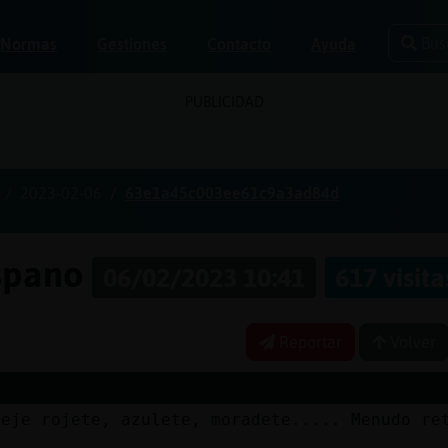
Bus
Normas
Gestiones
Contacto
Ayuda
PUBLICIDAD
2023-02-06
63e1a45c003ee61c9a3ad84d
ispano
06/02/2023 10:41
617 visita
Reportar
Volver
jeje rojete, azulete, moradete..... Menudo re