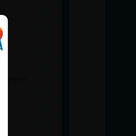
ias.
n memoria