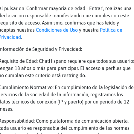
Al pulsar en 'Confirmar mayoría de edad - Entrar', realizas una
arriba, pero arriba de que ????
declaración responsable manifestando que cumples con este
te llega ni apta explicarlo
requisito de acceso. Asimismo, confirmas que has leído y
aceptas nuestras
Condiciones de Uso
y nuestra
Política de
Privacidad
.
sigue a lo tuyo.
en un canal de lesbianas... ¿eres una mujer?
Información de Seguridad y Privacidad:
e...
Requisito de Edad: ChatHispano requiere que todos sus usuario
oy una pieza de ajedrez
tengan 18 años o más para participar. El acceso a perfiles que
no cumplan este criterio está restringido.
simple peón.
Cumplimiento Normativo: En cumplimiento de la legislación de
servicios de la sociedad de la información, registramos los
has definido perfectamente.
datos técnicos de conexión (IP y puerto) por un periodo de 12
simple tonto
meses.
Responsabilidad: Como plataforma de comunicación abierta,
cada usuario es responsable del cumplimiento de las normas
Reportar
Volver