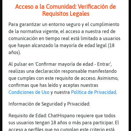
[10:45]
Pez}SinLuces
Acceso a la Comunidad: Verificación de
Claro si no dices arriba de donde...
Requisitos Legales
[10:45]
Lince\Agil
Para garantizar un entorno seguro y el cumplimiento
Claro.
de la normativa vigente, el acceso a nuestra red de
[10:45]
Rana\Feroz
comunicación en tiempo real está limitado a usuarios
hola
que hayan alcanzado la mayoría de edad legal (18
años).
[10:45]
Pez}SinLuces
Arriba arriba, pero arriba de que ????
Al pulsar en 'Confirmar mayoría de edad - Entrar',
[10:46]
Pez}SinLuces
realizas una declaración responsable manifestando
Que no te llega ni apta explicarlo
que cumples con este requisito de acceso. Asimismo,
confirmas que has leído y aceptas nuestras
[10:46]
Pez}SinLuces
Condiciones de Uso
y nuestra
Política de Privacidad
.
XD
[10:46]
Lince\Agil
Información de Seguridad y Privacidad:
Venga, sigue a lo tuyo.
Requisito de Edad: ChatHispano requiere que todos
[10:47]
Lince\Agil
sus usuarios tengan 18 años o más para participar. El
Encima en un canal de lesbianas... ¿eres
acceso a perfiles que no cumplan este criterio está