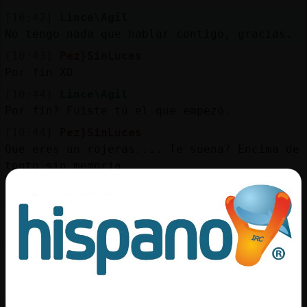
Mis
[10:42]
Lince\Agil
blogs
No tengo nada que hablar contigo, gracias.
[10:43]
Pez}SinLuces
Por fin XD
Mis
[10:44]
Lince\Agil
foros
Por fin? Fuiste tú el que empezó.
[10:44]
Pez}SinLuces
Que eres un rojeras.... Te suena? Encima de
Registr
tonto sin memoria
un
[10:44]
Pez}SinLuces
canal
XD
[10:45]
Lince\Agil
Arriba de dónde? Te suena?
Más
[10:45]
Lince\Agil
gestion
Pues si tú empleas la mofa, yo hice lo
mismo.