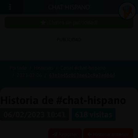
CHAT HISPANO
¡Chatea sin publicidad!
PUBLICIDAD
Iniciar
sesión
Portada
Historias
Canal #chat-hispano
2023-02-06
63e1a45c003ee61c9a3ad84d
¡Chatea
sin
publici
Historia de #chat-hispano
06/02/2023 10:41
618 visitas
Crear
una
Reportar
Historia anterior
cuenta