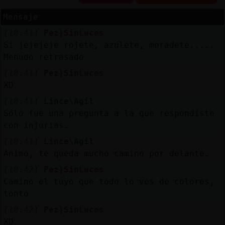
Mensaje
[10:41]
Pez}SinLuces
Reserva
Si jejejeje rojete, azulete, moradete.....
alias
Menudo retrasado
[10:41]
Pez}SinLuces
XD
[10:41]
Lince\Agil
Actuali
Sólo fue una pregunta a la que respondiste
contras
con injurias.
[10:41]
Lince\Agil
Ánimo, te queda mucho camino por delante.
Actuali
[10:42]
Pez}SinLuces
IP
Camino el tuyo que todo lo ves de colores,
virtual
tonto
[10:42]
Pez}SinLuces
XD