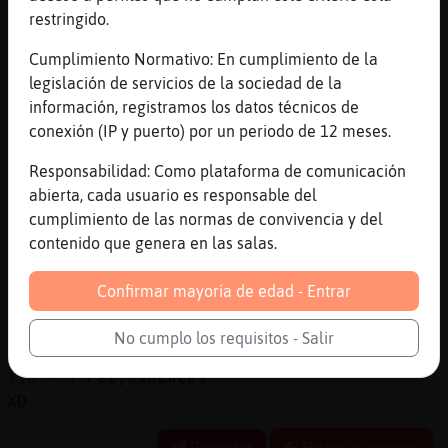
una mujer?
restringido.
[10:47]
Lince\Agil
Cumplimiento Normativo: En cumplimiento de la
Anda que...
legislación de servicios de la sociedad de la
[10:47]
Pez}SinLuces
información, registramos los datos técnicos de
Noooo soy una pieza de ajedrez
conexión (IP y puerto) por un periodo de 12 meses.
[10:47]
Pez}SinLuces
Responsabilidad: Como plataforma de comunicación
XD
abierta, cada usuario es responsable del
[10:47]
Lince\Agil
cumplimiento de las normas de convivencia y del
Sí, un simple peón.
contenido que genera en las salas.
[10:47]
Lince\Agil
Ahí te has definido perfectamente.
Confirmar mayoría de edad - Entrar
[10:47]
Pez}SinLuces
No cumplo los requisitos - Salir
No, un simple tonto
[10:47]
Pez}SinLuces
XD
Reportar
Historia anterior