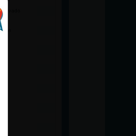
privado
ecen
s