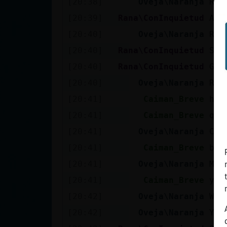
[20:38]
Oveja\Naranja
Ran
cuenta
[20:39]
Rana\ConInquietud
A u
[20:40]
Oveja\Naranja
Ran
[20:40]
Rana\ConInquietud
Si 
Reservar
[20:40]
Rana\ConInquietud
Gra
alias
[20:40]
Oveja\Naranja
Ran
[20:41]
Caiman_Breve
hol
Actualizar
[20:41]
Caiman_Breve
que
contraseña
[20:41]
Oveja\Naranja
Cai
[20:41]
Caiman_Breve
bie
[20:41]
Oveja\Naranja
Me 
Actualizar
[20:41]
Caiman_Breve
yo 
IP virtual
[20:42]
Oveja\Naranja
Wow
[20:42]
Oveja\Naranja
Yo 