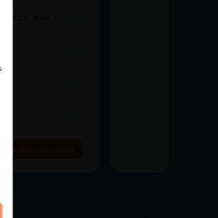
tantos años?
s
Historia siguiente