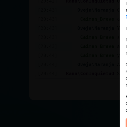
[20:42]
Rana\ConInquietud
Otro🤦
Mis blogs
[20:43]
Oveja\Naranja
Cai
[20:43]
Caiman_Breve
alg
Mis foros
[20:43]
Oveja\Naranja
Yo 
[20:43]
Caiman_Breve
si 
[20:43]
Caiman_Breve
aun
Registrar
[20:44]
Caiman_Breve
y l
un canal
[20:44]
Oveja\Naranja
Ah 
[20:44]
Rana\ConInquietud
Sol
Más
gestiones