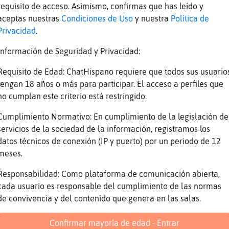
🏼‍♀️🤦🏼‍♀️
requisito de acceso. Asimismo, confirmas que has leído y
man_Breve: encontraste algo bueno después de 
aceptas nuestras
Condiciones de Uso
y nuestra
Política de
Privacidad
.
uien conoce a acharly efe?
no
Información de Seguridad y Privacidad:
si hay gente k vale la pena conocer
Requisito de Edad: ChatHispano requiere que todos sus usuario
ke hay mucho odio tb
tengan 18 años o más para participar. El acceso a perfiles que
no cumplan este criterio está restringido.
a gente va a lo k va
claro , tenés de todo
Cumplimiento Normativo: En cumplimiento de la legislación de
servicios de la sociedad de la información, registramos los
teros serios altos y sanos 45-50
datos técnicos de conexión (IP y puerto) por un periodo de 12
meses.
Reportar
Volver
Historia anterior
Responsabilidad: Como plataforma de comunicación abierta,
cada usuario es responsable del cumplimiento de las normas
de convivencia y del contenido que genera en las salas.
Confirmar mayoría de edad - Entrar