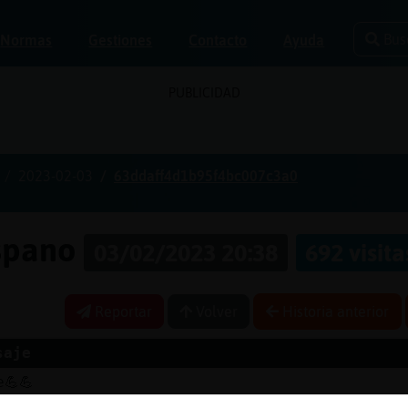
Bus
Normas
Gestiones
Contacto
Ayuda
PUBLICIDAD
2023-02-03
63ddaff4d1b95f4bc007c3a0
ispano
03/02/2023 20:38
692 visita
Reportar
Volver
Historia anterior
saje
e💪💪