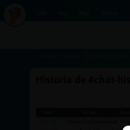
Chat
Foro
Blogs
Noticias
Iniciar
sesión
Portada
Historias
Canal #chat-hispano
Historia de #chat-h
¡Chatea
sin
publicidad!
Hour
Alias
Men
[20:38]
Rana\ConInquietud
Gan
Crear
una