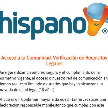
a\ConInquietud: q ganaste?
n infeliz k aca me dijo cosas en lugar de en 
a\ConInquietud: ignoralos
, pero me gusta en privado darles lo k se mer
cias Oveja\Naranja
a\ConInquietud jejej
a
 tal por aki
Acceso a la Comunidad: Verificación de Requisitos
man_Breve: q tal
Legales
 bien
Para garantizar un entorno seguro y el cumplimiento de la
alegro
normativa vigente, el acceso a nuestra red de comunicación en
tiempo real está limitado a usuarios que hayan alcanzado la
llevo entrando en el irc desde k tenia 12 año
mayoría de edad legal (18 años).
Al pulsar en 'Confirmar mayoría de edad - Entrar', realizas una
hace mil q no entraba a un irc
declaración responsable manifestando que cumples con este