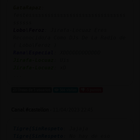
Mis
GataRapaz
:
blogs
festesssssssssssssssssssssssssssssss
ssssss
Lobo\Feroz
: Jirafa-Locuaz Eres
Reconocido/a Como DJs De La Radio de
Mis
( Lobo\Feroz )
foros
Rana\Especial
: XDDDDDDDDDDDD
Jirafa-Locuaz
: Uis
Jirafa-Locuaz
: xD
Registr
...
un
canal
23 líneas de 5 usuarios
566 visitas
-5 puntos
Canal #castellon
-
11/04/2023 22:45
Más
gestion
Tigre{SinRespeto
: Jajaja
Tigre{SinRespeto
: No hay de eso