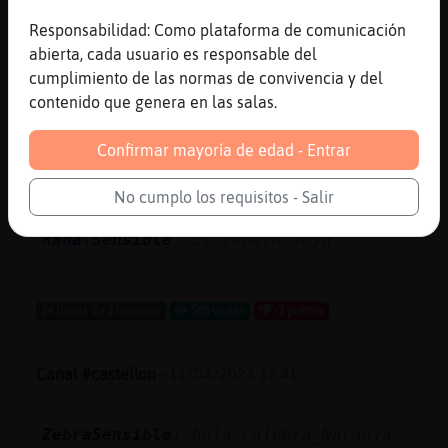
Responsabilidad: Como plataforma de comunicación
Canal #castellon
-
11/04/2023 16:50
abierta, cada usuario es responsable del
cumplimiento de las normas de convivencia y del
Oso\Letal
: hola
contenido que genera en las salas.
Rana\Sensible
: Ron82 con o sin cola
Oso\Letal
: que quede claro que soy
Confirmar mayoría de edad - Entrar
chico
Oso\Letal
: arrow con coplaq
No cumplo los requisitos - Salir
jajjajjajajja
Rana\Sensible
: El cubata jaja
...
24 líneas de 2 usuarios
585 visitas
-3 puntos
Canal #castellon
-
11/04/2023 12:41
ZebraSensible
: hola Culebra_Naranja