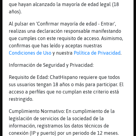
...
que hayan alcanzado la mayoría de edad legal (18
años).
35 líneas de 8 usuarios
546 visitas
-8 puntos
Al pulsar en 'Confirmar mayoría de edad - Entrar',
realizas una declaración responsable manifestando
Canal #castellon
-
11/04/2023 21:08
que cumples con este requisito de acceso. Asimismo,
confirmas que has leído y aceptas nuestras
Condiciones de Uso
y nuestra
Política de Privacidad
.
Rinoceronte_Eficiente
: buena
YO_femeninaCD
Información de Seguridad y Privacidad:
Tigre}Agil
: Mira el Oso{Torpe
Tigre}Agil
: xD
Requisito de Edad: ChatHispano requiere que todos
Tigre}Agil
: Nas
sus usuarios tengan 18 años o más para participar. El
Rinoceronte_Eficiente
acceso a perfiles que no cumplan este criterio está
Oso{Torpe
: Hola, buenas tardes..O
restringido.
algo
Cumplimiento Normativo: En cumplimiento de la
...
legislación de servicios de la sociedad de la
información, registramos los datos técnicos de
242 líneas de 14 usuarios
570 visitas
4 puntos
conexión (IP y puerto) por un periodo de 12 meses.