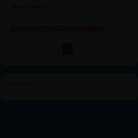
ArdillaAzul
: bien dicho
...
34 líneas de 4 usuarios
590 visitas
-11 puntos
1
PUBLICIDAD