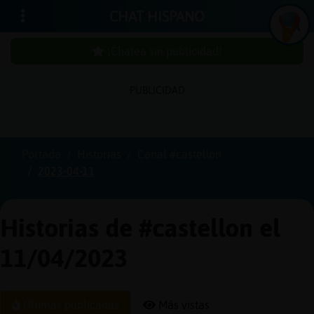
CHAT HISPANO
¡Chatea sin publicidad!
PUBLICIDAD
Iniciar
sesión
Portada
Historias
Canal #castellon
2023-04-11
¡Chatea
sin
publici
Historias de #castellon el
11/04/2023
Crear
una
Últimas publicadas
Más vistas
cuenta