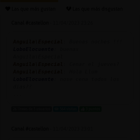
Las que más gustan
Las que más disgustan
Canal #castellon
-
11/04/2023 23:26
Reserva
alias
Anguila\Especial
: Buenas noches !!!
LoboElocuente
: buenas
Anguila\Especial
Actuali
Anguila\Especial
: Cenar el jueves?
contras
Anguila\Especial
: Hola Llum
LoboElocuente
: nose cena todos los
dias??
...
Actuali
IP
26 líneas de 5 usuarios
564 visitas
3 puntos
virtual
Canal #castellon
-
11/04/2023 23:01