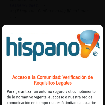
Caiman{Fugaz
: >
<((Pinguino_ConPereza׏((ھ saludos
...
64 líneas de 7 usuarios
575 visitas
-8 puntos
Canal #castellon
-
11/04/2023 21:41
EstrellaDeMar-Feliz
: No hay mujeres
para privado
EstrellaDeMar-Feliz
: No para sala
EstrellaDeMar-Feliz
:
Acceso a la Comunidad: Verificación de
PanteraConInquietud
Requisitos Legales
PanteraConInquietud
: EstrellaDeMar-
Feliz
Para garantizar un entorno seguro y el cumplimiento
PanteraConInquietud
: EstrellaDeMar-
de la normativa vigente, el acceso a nuestra red de
Feliz donde vas eh
comunicación en tiempo real está limitado a usuarios