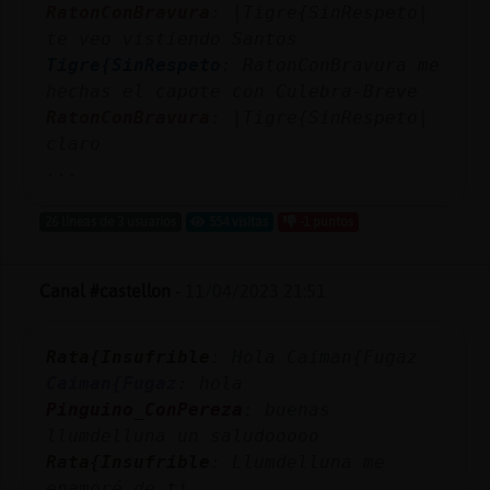
RatonConBravura
: |Tigre{SinRespeto|
te veo vistiendo Santos
Tigre{SinRespeto
: RatonConBravura me
hechas el capote con Culebra-Breve
RatonConBravura
: |Tigre{SinRespeto|
claro
...
26 líneas de 3 usuarios
554 visitas
-1 puntos
Canal #castellon
-
11/04/2023 21:51
Rata{Insufrible
: Hola Caiman{Fugaz
Caiman{Fugaz
: hola
Pinguino_ConPereza
: buenas
llumdelluna un saludooooo
Rata{Insufrible
: Llumdelluna me
enamoré de ti