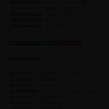
ZebraSensible
: ><((Torpedo׏((ھ no
te leo salen signos raros
ZebraSensible
: beta y gama
ZebraSensible
: no se q dius
ZebraSensible
: jajjajaajaj
...
35 líneas de 2 usuarios
585 visitas
-14 puntos
Canal #castellon
-
11/04/2023 00:05
Rana-Tenaz
: Sabes lo que tenéis en
la catedral de Segorbe?
Rana-Tenaz
: Una placa de Franco
JirafaFeliz
: mientras no tengan una
de sanchez o zapatero jajaja
Rana-Tenaz
: Eso si que es
resistencia numantina