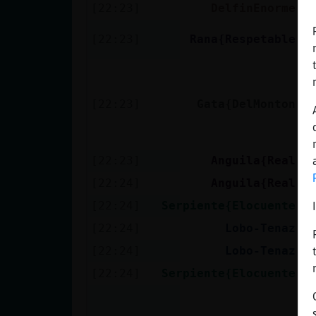
[22:23]
DelfinEnorme
B
L
[22:23]
Rana{Respetable
R
L
i
[22:23]
Gata{DelMonton
c
t
h
[22:23]
Anguila{Real
b
[22:24]
Anguila{Real
l
[22:24]
Serpiente{Elocuente
L
[22:24]
Lobo-Tenaz
[22:24]
Lobo-Tenaz
P
[22:24]
Serpiente{Elocuente
:
L
q