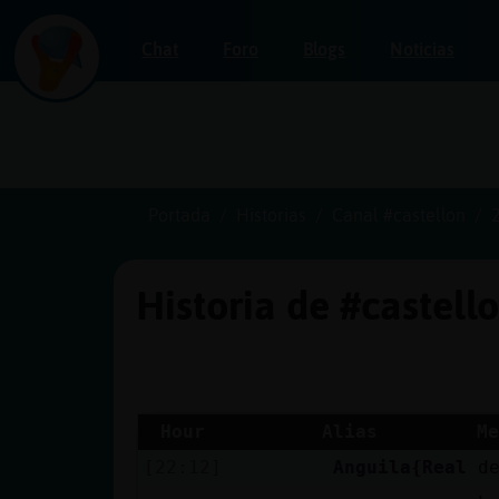
Chat
Foro
Blogs
Noticias
Iniciar
sesión
Portada
Historias
Canal #castellon
Historia de #castell
¡Chatea
sin
publicidad!
Hour
Alias
Me
[22:12]
Anguila{Real
d
Crear
una