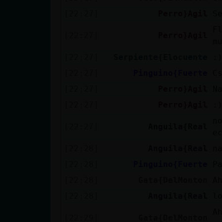
[22:27]
Perro}Agil
S
F
[22:27]
Perro}Agil
m
[22:27]
Serpiente{Elocuente
:
[22:27]
Pinguino{Fuerte
C
[22:27]
Perro}Agil
N
[22:27]
Perro}Agil
:
n
[22:27]
Anguila{Real
e
[22:28]
Anguila{Real
n
[22:28]
Pinguino{Fuerte
P
[22:28]
Gata{DelMonton
A
[22:28]
Anguila{Real
l
A
[22:29]
Gata{DelMonton