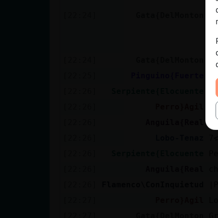
c
[22:24]
Gata{DelMonton
v
y
c
[22:24]
Gata{DelMonton
b
[22:25]
Pinguino{Fuerte
H
[22:26]
Serpiente{Elocuente
A
[22:26]
Perro}Agil

[22:26]
Anguila{Real
j
[22:26]
Lobo-Tenaz
[22:26]
Serpiente{Elocuente
P
[22:26]
Anguila{Real
c
[22:26]
Flamenco\ConInquietud
|
[22:27]
Perro}Agil
L
[22:27]
Gata{DelMonton
G