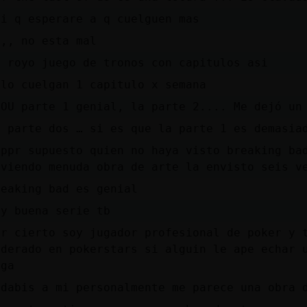
si q esperare a q cuelguen mas
i,, no esta mal
i royo juego de tronos con capitulos asi
olo cuelgan 1 capitulo x semana
LOU parte 1 genial, la parte 2.... Me dejó un
a parte dos … si es que la parte 1 es demasia
 ppr supuesto quien no haya visto breaking ba
iviendo menuda obra de arte la envisto seis v
reaking bad es genial
uy buena serie tb
or cierto soy jugador profesional de poker y 
ederado en pokerstars si alguin le ape echar 
iga
ndabis a mi personalmente me parece una obra 