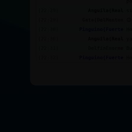
p
[22:29]
Anguila{Real
s
[22:29]
Gata{DelMonton
😊
[22:30]
Pinguino{Fuerte
H
[22:30]
Anguila{Real
y
[22:31]
DelfinEnorme
B
[22:32]
Pinguino{Fuerte
H