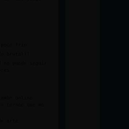
 poco frío
do brutal!!
d no puede seguir
eces
tambn online
un torneo que me
de arte