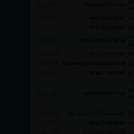
L
[22:13]
Gata{DelMonton
cuenta
e
[22:14]
Anguila{Real
o
[22:14]
Anguila{Real
y
Reservar
L
alias
[22:15]
Rana{Respetable
R
[22:15]
DelfinEnorme
B
[22:15]
Flamenco\ConInquietud
|
Actualizar
[22:16]
Anguila{Real
y
contraseña
5
q
[22:16]
Gata{DelMonton
m
Actualizar

IP virtual
[22:16]
Serpiente{Elocuente
X
[22:16]
Anguila{Real
p
[22:16]
Gata{DelMonton
P