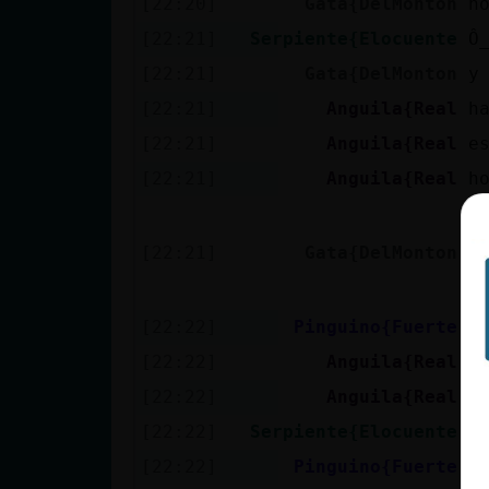
[22:20]
Gata{DelMonton
n
[22:21]
Serpiente{Elocuente
Ô
[22:21]
Gata{DelMonton
y
[22:21]
Anguila{Real
h
[22:21]
Anguila{Real
e
[22:21]
Anguila{Real
h
C
v
[22:21]
Gata{DelMonton
m
a
[22:22]
Pinguino{Fuerte
H
[22:22]
Anguila{Real
[22:22]
Anguila{Real
[22:22]
Serpiente{Elocuente
U
[22:22]
Pinguino{Fuerte
H