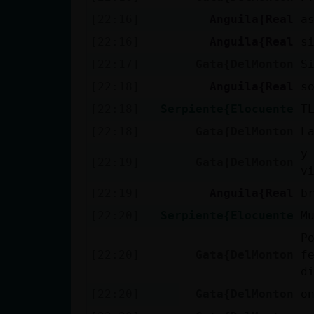
Mis blogs
[22:16]
Anguila{Real
a
[22:16]
Anguila{Real
s
[22:17]
Gata{DelMonton
S
Mis foros
[22:18]
Anguila{Real
s
[22:18]
Serpiente{Elocuente
T
[22:18]
Gata{DelMonton
L
Registrar
un canal
y
[22:19]
Gata{DelMonton
v
[22:19]
Anguila{Real
b
Más
[22:20]
Serpiente{Elocuente
M
gestiones
P
[22:20]
Gata{DelMonton
f
d
[22:20]
Gata{DelMonton
o