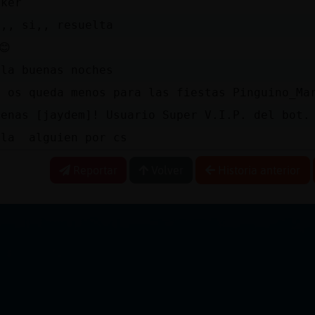
oker
i,, si,, resuelta
😊
ola buenas noches
a os queda menos para las fiestas Pinguino_Ma
uenas [jaydem]! Usuario Super V.I.P. del bot.
ola alguien por cs
Reportar
Volver
Historia anterior