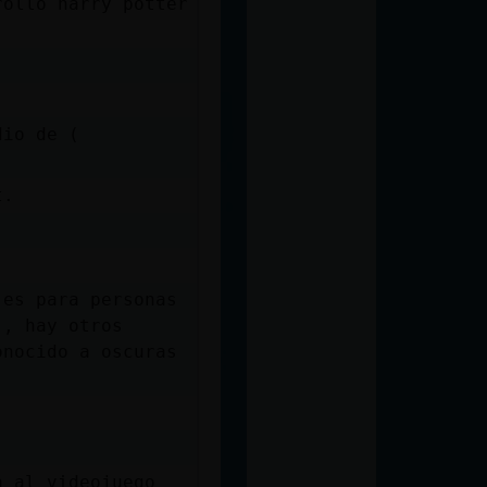
rollo harry potter
dio de (
t.
 es para personas
 , hay otros
onocido a oscuras
a al videojuego