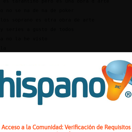
o es tarantino pero es una obra d arte
_o no se na de na de poker
 los soprano es otra obra de arte
ay series a gusto de todos
sa no la he visto
ola
apquadrat todo se puede aprender yo aprendi j
iendo tornos a las 4 d la mañana y analizando
atrices cuanticas que tiene el azar en el pok
si que nunca se sabe 😉
ola
(Ϡ׮Gata{DelMonton.״ϩ se vive de ese juego?
(Ϡ׮Pinguino{Fuerte.״ϩ hola
ffff matematicasss? Mal vamos entonces....
ola
Acceso a la Comunidad: Verificación de Requisitos