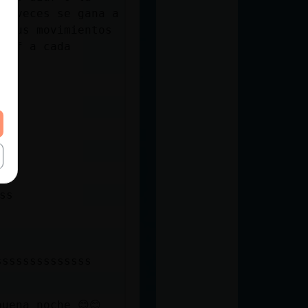
 a veces se gana a
n tus movimientos
izaf a cada
sss
ssssssssssssss
uena noche 😊😊