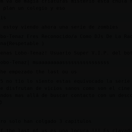
um va de magia criaturas misterio esta chula 
n plan un colegio y eso
kis
o estoy viendo ahora una serie de zombies
obo-Tenaz Eres Reconocido/a Como DJs De La Ra
ana{Respetable )
uenas Lobo-Tenaz! Usuario Super V.I.P. del bo
Lobo-Tenaz| muaaaaaaaassssssssssssssss
 he empezado the last ou us
75 no tio lo siento estas equivocado la serie
ue disfrutan de vicios sanos como son el cine
undos mas allá de buscar contacto con un desc

D
ero solo han colgado 3 capitulos
ff the last of us es una locura !!! Es clavad