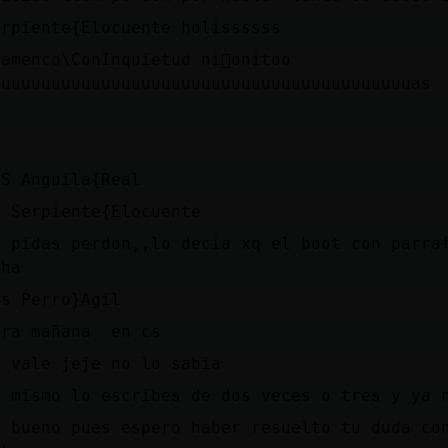
erpiente{Elocuente holissssss
lamenco\ConInquietud ni񯠢onitoo
uuuuuuuuuuuuuuuuuuuuuuuuuuuuuuuuuuuuuuuuuuas
)
s
aS Anguila{Real
) Serpiente{Elocuente
o pidas perdon,,lo decia xq el boot con parra
cha
as Perro}Agil
ara mañana en cs
h vale jeje no lo sabia
o mismo lo escribes de dos veces o tres y ya 
h bueno pues espero haber resuelto tu duda co