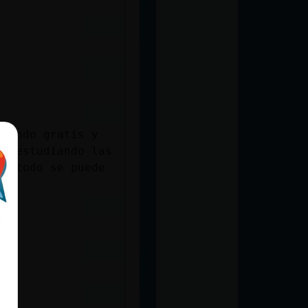
ugando gratis y
 y estudiando las
er todo se puede