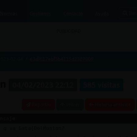
Bus
Normas
Gestiones
Contacto
Ayuda
PUBLICIDAD
2023-02-04
63df017ebf5b4115d2307009
on
04/02/2023 22:12
585 visitas
Reportar
Volver
Historia anterior
nsaje
e q va Gata{DelMonton?