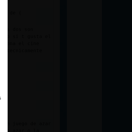
t.
dio de (
 Las dos son
erio si t gusta el
asiona el cine
 y tecnicamente
s
s un juego de azar
opio azar o la