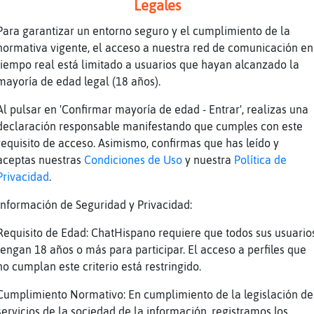
Legales
uenas Lobo-Tenaz! Usuario Super V.I.P. del bo
obo-Tenaz Eres Reconocido/a Como DJs De La Ra
Para garantizar un entorno seguro y el cumplimiento de la
ana{Respetable )
normativa vigente, el acceso a nuestra red de comunicación en
tiempo real está limitado a usuarios que hayan alcanzado la
lum no has visto breaking bad? O los soprano?
mayoría de edad legal (18 años).
ndispensables para recordar antes d morir ens
ine echales un ojo son para gente que lles ap
Al pulsar en 'Confirmar mayoría de edad - Entrar', realizas una
iene detalles que son una locura laboralmente
declaración responsable manifestando que cumples con este
ablando y los actores son goood
requisito de acceso. Asimismo, confirmas que has leído y
reaking bad si
aceptas nuestras
Condiciones de Uso
y nuestra
Política de
Privacidad
.
ossoprano la tengo pendiente
obo-Tenaz holaaaaaaaas 😘
Información de Seguridad y Privacidad:
׃7<{Serpiente{Elocuente}>׏ hola muaksss
Requisito de Edad: ChatHispano requiere que todos sus usuario
resioso
tengan 18 años o más para participar. El acceso a perfiles que
no cumplan este criterio está restringido.
)
lum cuando lo entiendes y comprendes que no e
Cumplimiento Normativo: En cumplimiento de la legislación de
ue hay muchos mas factores en juego que el pr
servicios de la sociedad de la información, registramos los