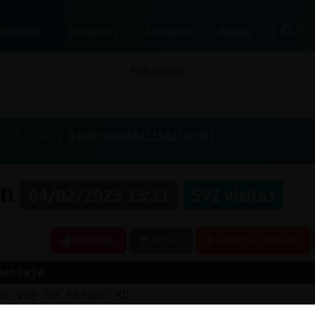
Bus
Normas
Gestiones
Contacto
Ayuda
PUBLICIDAD
2023-02-04
63df016ebf5b4115d2307003
on
04/02/2023 13:31
592 visitas
Reportar
Volver
Historia anterior
Mensaje
Yo voy de tardeo XD