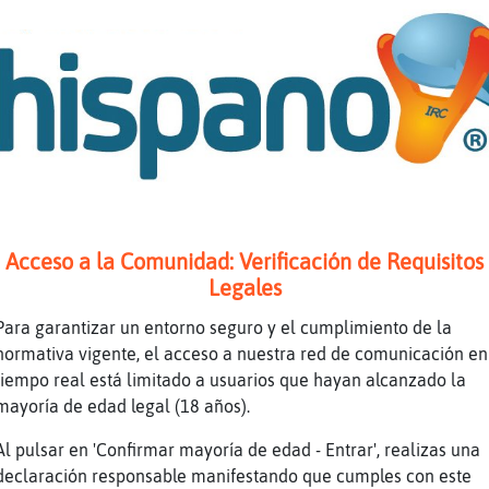
Donde vas?
no todas jajajajajj
A mover el cucu SerpienteReal
Jaleo está bien
Tu móvil tiene GPS no? XD
Castell󮠮o es grande no te perderas
Hacerl de gia al chaval hombre
Yo es que no voy a cs
Acceso a la Comunidad: Verificación de Requisitos
jajajajaj
Legales
Yo esq tardo un mes aun
Para garantizar un entorno seguro y el cumplimiento de la
Ayer o hoy hacían un remember en cs
normativa vigente, el acceso a nuestra red de comunicación en
tiempo real está limitado a usuarios que hayan alcanzado la
En la puerta de mi tia hya hoy fiesta
mayoría de edad legal (18 años).
Hay
Al pulsar en 'Confirmar mayoría de edad - Entrar', realizas una
Magdalena y fallas son la misma semana
declaración responsable manifestando que cumples con este