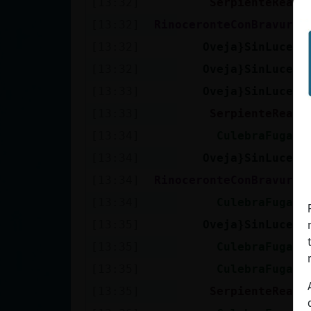
[13:32]
SerpienteReal
cuenta
[13:32]
RinoceronteConBravura
[13:32]
Oveja}SinLuces
[13:32]
Oveja}SinLuces
Reservar
[13:33]
Oveja}SinLuces
alias
[13:33]
SerpienteReal
[13:34]
CulebraFugaz
Actualizar
[13:34]
Oveja}SinLuces
contraseña
[13:34]
RinoceronteConBravura
[13:34]
CulebraFugaz
[13:35]
Oveja}SinLuces
Actualizar
[13:35]
CulebraFugaz
IP virtual
[13:35]
CulebraFugaz
[13:35]
SerpienteReal