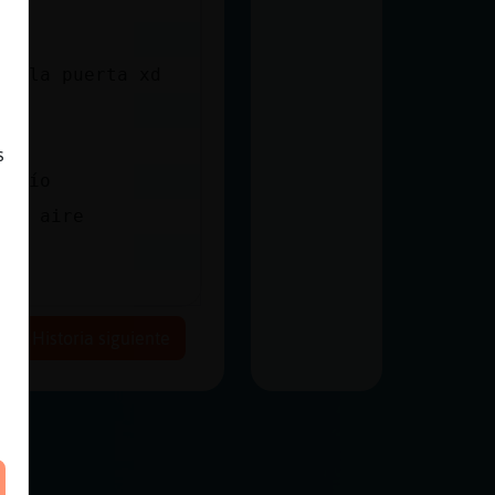
en la puerta xd
s
 frío
e y aire
Historia siguiente