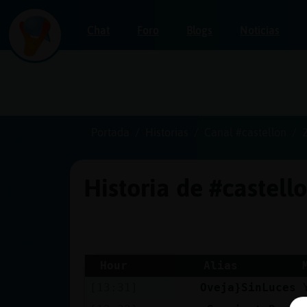
Chat
Foro
Blogs
Noticias
Iniciar
sesión
Portada
Historias
Canal #castellon
Historia de #castell
¡Chatea
sin
publicidad!
Hour
Alias
[13:31]
Oveja}SinLuces
Crear
una