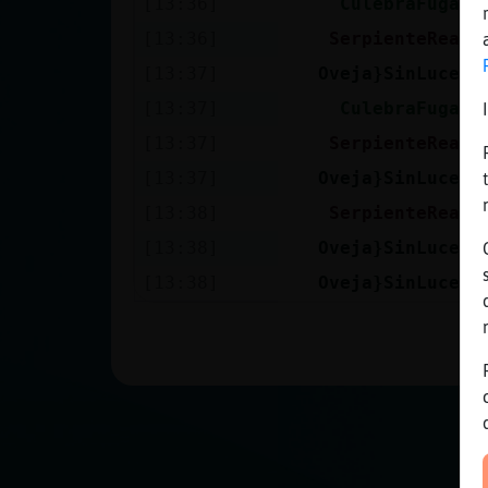
[13:36]
CulebraFugaz
Mis blogs
[13:36]
SerpienteReal
[13:37]
Oveja}SinLuces
Mis foros
[13:37]
CulebraFugaz
[13:37]
SerpienteReal
[13:37]
Oveja}SinLuces
Registrar
[13:38]
SerpienteReal
un canal
[13:38]
Oveja}SinLuces
[13:38]
Oveja}SinLuces
Más
gestiones