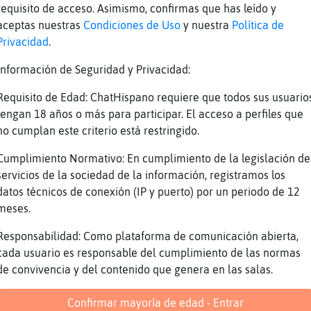
Por san blas
requisito de acceso. Asimismo, confirmas que has leído y
Ya paso san blas
aceptas nuestras
Condiciones de Uso
y nuestra
Política de
Privacidad
.
Con el frío que hace mejor estar dentro y no 
Jajajaja
Información de Seguridad y Privacidad:
Hoy hace menos fr�o
Requisito de Edad: ChatHispano requiere que todos sus usuario
A las 18 cuando se esconda el sol, volverá el
tengan 18 años o más para participar. El acceso a perfiles que
no cumplan este criterio está restringido.
El martes viene una ola muy fria de agua niev
De aquí al martes quizás ya no estamos
Cumplimiento Normativo: En cumplimiento de la legislación de
servicios de la sociedad de la información, registramos los
Así que disfruta hoy
datos técnicos de conexión (IP y puerto) por un periodo de 12
meses.
Reportar
Volver
Historia anterior
Responsabilidad: Como plataforma de comunicación abierta,
cada usuario es responsable del cumplimiento de las normas
de convivencia y del contenido que genera en las salas.
Confirmar mayoría de edad - Entrar