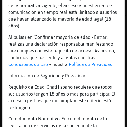
de la normativa vigente, el acceso a nuestra red de
[21:02]
Anguila{Real
comunicación en tiempo real está limitado a usuarios
.oO Caracol-Brillante Oo. como te pille vera
que hayan alcanzado la mayoría de edad legal (18
jkajajajaa
años).
[21:02]
Anguila{Real
:P
Al pulsar en 'Confirmar mayoría de edad - Entrar',
realizas una declaración responsable manifestando
[21:02]
Caracol-Brillante
que cumples con este requisito de acceso. Asimismo,
me das lo mio
confirmas que has leído y aceptas nuestras
[21:02]
Caracol-Brillante
Condiciones de Uso
y nuestra
Política de Privacidad
.
y lo de la vecina no?
Información de Seguridad y Privacidad:
[21:02]
Anguila{Real
y lo de otra jajajajaja
Requisito de Edad: ChatHispano requiere que todos
[21:02]
Anguila{Real
sus usuarios tengan 18 años o más para participar. El
aisnn seño
acceso a perfiles que no cumplan este criterio está
restringido.
[21:02]
Caracol-Brillante
ves tu
Cumplimiento Normativo: En cumplimiento de la
[21:02]
Anguila{Real
legislación de servicios de la sociedad de la