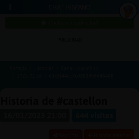
CHAT HISPANO
¡Chatea sin publicidad!
PUBLICIDAD
Iniciar
sesión
Portada
Historias
Canal #castellon
2023-01-16
63c5f44cc7c0303856646468
¡Chatea
sin
publici
Historia de #castellon
16/01/2023 21:00
644 visitas
Crear
una
Reportar
Historia anterior
cuenta