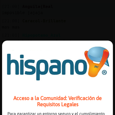
Mis
[21:00]
Anguila{Real
blogs
imposible jajaja
[21:00]
Caracol-Brillante
mas mas
Mis
[21:01]
Hipopotamo_Azul
foros
como si bailaras una lambada
[21:01]
Caracol-Brillante
eso
Registr
[21:01]
Anguila{Real
un
jajajajaaj bailar ahoraq¿
canal
[21:01]
Anguila{Real
pfff
[21:01]
Hipopotamo_Azul
Más
Acceso a la Comunidad: Verificación de
era un decir
gestion
Requisitos Legales
[21:01]
Anguila{Real
ah jajajajaa
Para garantizar un entorno seguro y el cumplimiento