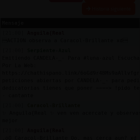
Historia siguiente
Mensaje
Reserva
[21:00]
Anguila{Real
alias
ACTION observa a Caracol-Brillante xd
[21:00]
Serpiente-Azul
Emitiendo CANDELA-_- Para #luna-azul Escucha
Actuali
Por La Web:
contras
https://chathispano.link/6oGd9r4BMs9aAllvfgr
peticiones abiertas por CANDELA-_- para pedi
dedicatorias tienes que poner ====> !pido te
- cantante
Actuali
[21:00]
Caracol-Brillante
IP
✨ Anguila{Real ✨ ven ven acercate y observa
virtual
mejor
[21:00]
Anguila{Real
.oO Caracol-Brillante Oo. mas cerca aun? xd