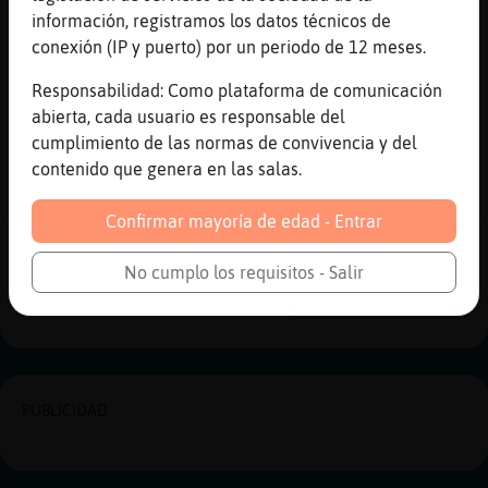
jajajajaja
información, registramos los datos técnicos de
conexión (IP y puerto) por un periodo de 12 meses.
[21:02]
Caracol-Brillante
si lo se yo
Responsabilidad: Como plataforma de comunicación
[21:03]
Anguila{Real
abierta, cada usuario es responsable del
jajajajaa
cumplimiento de las normas de convivencia y del
contenido que genera en las salas.
[21:03]
Anguila{Real
aissssss bruji
Confirmar mayoría de edad - Entrar
Reportar
Historia anterior
No cumplo los requisitos - Salir
Historia siguiente
PUBLICIDAD