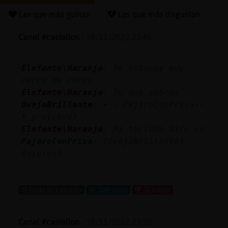
Las que más gustan
Las que más disgustan
Canal #castellon
-
18/11/2022 23:45
Reserva
alias
Elefante\Naranja
: Yo estocoy muy
cerca de cerca
Elefante\Naranja
: Tu que sabrás
Actuali
OvejaBrillante
: •—› PajaroConPrisa‹—
contras
• y elcava?
Elefante\Naranja
: Mi teclado dice en
PajaroConPrisa
: [OvejaBrillante]
Quieres?
Actuali
...
IP
virtual
34 líneas de 4 usuarios
1146 visitas
-10 puntos
Canal #castellon
-
18/11/2022 23:30