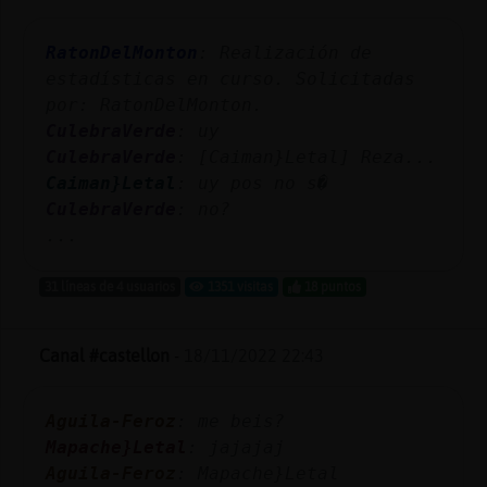
Mis
blogs
RatonDelMonton
: Realización de
estadísticas en curso. Solicitadas
por: RatonDelMonton.
CulebraVerde
: uy
Mis
CulebraVerde
: [Caiman}Letal] Reza...
foros
Caiman}Letal
: uy pos no s�
CulebraVerde
: no?
...
Registr
un
31 líneas de 4 usuarios
1351 visitas
18 puntos
canal
Canal #castellon
-
18/11/2022 22:43
Más
Aguila-Feroz
: me beis?
gestion
Mapache}Letal
: jajajaj
Aguila-Feroz
: Mapache}Letal