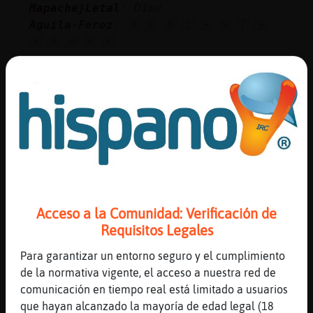
Mapache}Letal
: Dime
Aguila-Feroz
: 🇲 🇪 🇳 🇨 🇦 🇳 🇹 🇦
🇦 🇦 🇦 🇦 🇦
...
219 líneas de 8 usuarios
1184 visitas
-12 puntos
Canal #castellon
-
18/11/2022 22:36
Tiburon{Elocuente
: ola a todos menos
a uno
Tiburon{Elocuente
: LO beo
Acceso a la Comunidad: Verificación de
toooooooooooo
Requisitos Legales
Tiburon{Elocuente
:
Para garantizar un entorno seguro y el cumplimiento
tooooooooooooooooooooooooooooooooooo
de la normativa vigente, el acceso a nuestra red de
oo
comunicación en tiempo real está limitado a usuarios
Tiburon{Elocuente
: Alquien guiere
que hayan alcanzado la mayoría de edad legal (18
ser.bictima de mis adivinaciones?