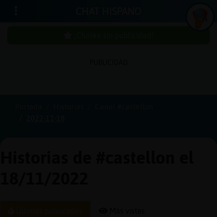
CHAT HISPANO
¡Chatea sin publicidad!
PUBLICIDAD
Iniciar
sesión
Portada
Historias
Canal #castellon
2022-11-18
¡Chatea
sin
publici
Historias de #castellon el
18/11/2022
Crear
una
Últimas publicadas
Más vistas
cuenta