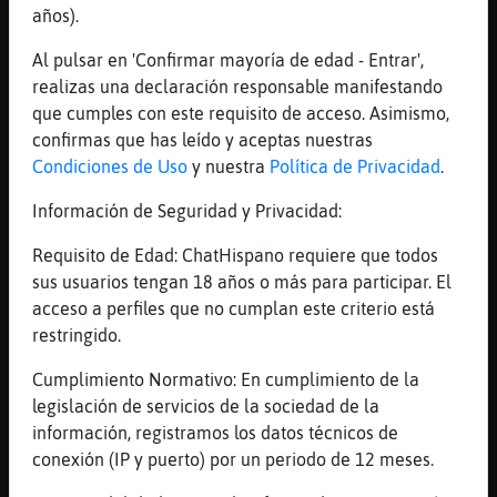
años).
Tiburon{Elocuente
: alquien guiere
saber el futuro?
Al pulsar en 'Confirmar mayoría de edad - Entrar',
...
realizas una declaración responsable manifestando
que cumples con este requisito de acceso. Asimismo,
34 líneas de 4 usuarios
1165 visitas
-6 puntos
confirmas que has leído y aceptas nuestras
Condiciones de Uso
y nuestra
Política de Privacidad
.
Canal #castellon
-
18/11/2022 00:04
Información de Seguridad y Privacidad:
Requisito de Edad: ChatHispano requiere que todos
Libelula_Azul
: Que fluyan como los
sus usuarios tengan 18 años o más para participar. El
gases de la atm󳦥ra
acceso a perfiles que no cumplan este criterio está
CaracolDelMonton
: Conseguir lo
restringido.
posible por eso hago primitivas de
que no me van a tocar
Cumplimiento Normativo: En cumplimiento de la
Leon_DelMonton
: Asi!
legislación de servicios de la sociedad de la
Leon_DelMonton
: asi!
información, registramos los datos técnicos de
Leon_DelMonton
: Y salgamos de esta
conexión (IP y puerto) por un periodo de 12 meses.
dimensi󮠤e una vez!