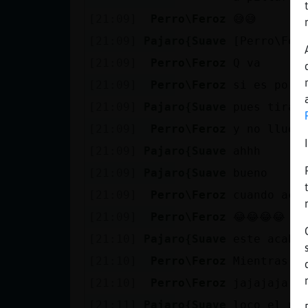
Mis blogs
[21:09]
Perro\Feroz
😅😅
[21:09]
Pajaro{Suave
[Perro\Fer
[21:09]
Perro\Feroz
Q va
Mis foros
[21:09]
Perro\Feroz
si es porq
[21:09]
Pajaro{Suave
pues tira 
[21:09]
Perro\Feroz
y no lluev
Registrar
un canal
[21:09]
Pajaro{Suave
ahhh
[21:09]
Pajaro{Suave
bueno
[21:09]
Perro\Feroz
cuando aca
Más
[21:09]
Perro\Feroz
😂😂😂😂
gestiones
[21:10]
Pajaro{Suave
este acaba
[21:10]
Perro\Feroz
Mientras a
[21:10]
Perro\Feroz
jajajaja n
[21:11]
Pajaro{Suave
loco el pe