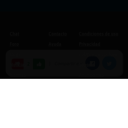
Chat
Contacto
Condiciones de uso
Foro
Ayuda
Privacidad
Blogs
Política de cookies
|
Compartir en:
Facebook
Twitter
2
Noticias
Soporte
Normas
Anunciantes
Estadísticas
Historias
Tu foro gratis