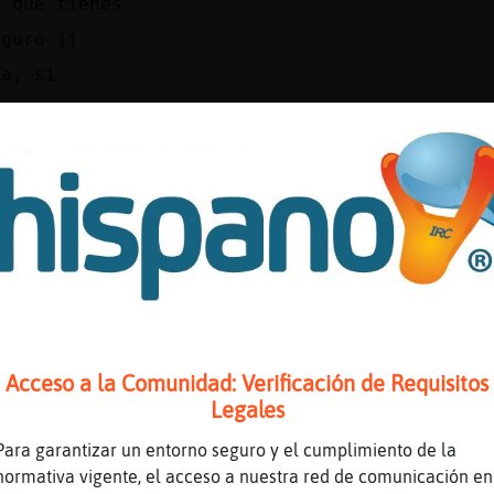
a que tienes
eguro jj
pa, si
l menos tengo pelo
i jjj
za
as pulgas que un perro perdio
la s
llego
Acceso a la Comunidad: Verificación de Requisitos
anda?
Legales
Para garantizar un entorno seguro y el cumplimiento de la
hay? Porque aquí no llueve y estoy con el per
normativa vigente, el acceso a nuestra red de comunicación en
a llegar a casa