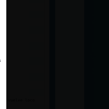
s
 se vuelve loco