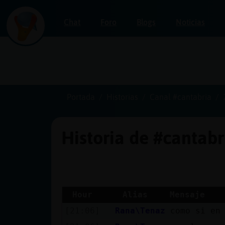
Chat
Foro
Blogs
Noticias
Iniciar
sesión
Portada
Historias
Canal #cantabria
Historia de #cantab
¡Chatea
sin
publicidad!
Hour
Alias
Mensaje
[21:06]
Rana\Tenaz
como si en
Crear
una