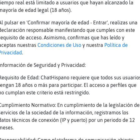
tiempo real está limitado a usuarios que hayan alcanzado la
mayoría de edad legal (18 años).
oz] tienes miedo a las tormentas
Al pulsar en 'Confirmar mayoría de edad - Entrar', realizas una
declaración responsable manifestando que cumples con este
requisito de acceso. Asimismo, confirmas que has leído y
ue estoy fuera de casa
aceptas nuestras
Condiciones de Uso
y nuestra
Política de
pa casa
Privacidad
.
e que estoy con el perro
Información de Seguridad y Privacidad:
Requisito de Edad: ChatHispano requiere que todos sus usuario
tengan 18 años o más para participar. El acceso a perfiles que
be el canuto a ver si me da tiempo
no cumplan este criterio está restringido.
Cumplimiento Normativo: En cumplimiento de la legislación de
 en el sardinero y el perro en cueto
servicios de la sociedad de la información, registramos los
cabe el perro y yo en casa bien
datos técnicos de conexión (IP y puerto) por un periodo de 12
meses.
ana tiro pa casa que con los truenos el perro
rro loco el due�o