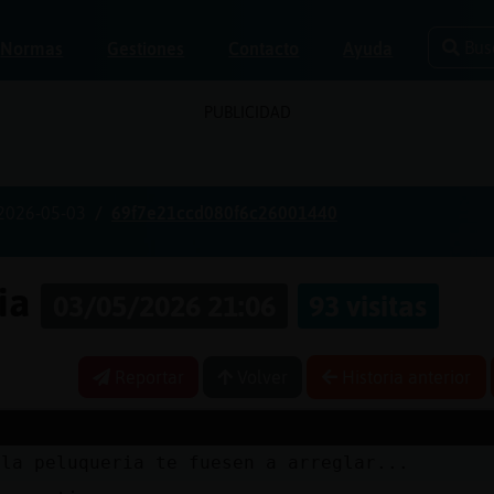
Bus
Normas
Gestiones
Contacto
Ayuda
PUBLICIDAD
2026-05-03
69f7e21ccd080f6c26001440
ria
03/05/2026 21:06
93 visitas
Reportar
Volver
Historia anterior
 la peluqueria te fuesen a arreglar...