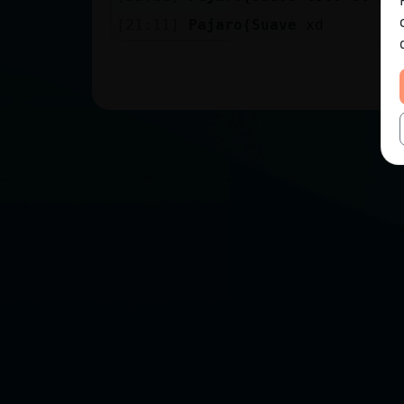
[21:11]
Pajaro{Suave
xd