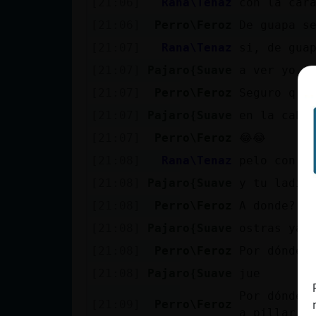
[21:06]
Rana\Tenaz
con la car
cuenta
[21:06]
Perro\Feroz
De guapa s
[21:07]
Rana\Tenaz
si, de gua
[21:07]
Pajaro{Suave
a ver yo a
Reservar
[21:07]
Perro\Feroz
Seguro q s
alias
[21:07]
Pajaro{Suave
en la cabe
[21:07]
Perro\Feroz
😂😂
Actualizar
[21:08]
Rana\Tenaz
pelo con m
contraseña
[21:08]
Pajaro{Suave
y tu ladil
[21:08]
Perro\Feroz
A donde?
[21:08]
Pajaro{Suave
ostras ya 
Actualizar
[21:08]
Perro\Feroz
Por dónde 
IP virtual
[21:08]
Pajaro{Suave
jue
Por dónde 
[21:09]
Perro\Feroz
a pillar p