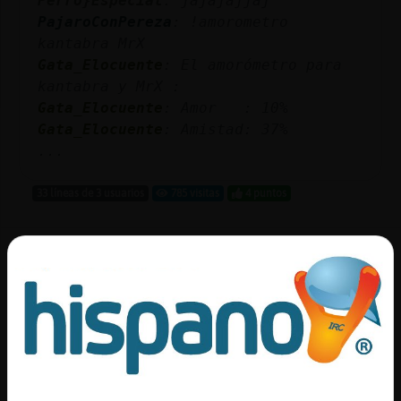
Perro}Especial
: jajajajjaj
Mis
PajaroConPereza
: !amorometro
blogs
kantabra MrX
Gata_Elocuente
: El amorómetro para
kantabra y MrX :
Gata_Elocuente
: Amor : 10%
Mis
Gata_Elocuente
: Amistad: 37%
foros
...
33 líneas de 3 usuarios
785 visitas
4 puntos
Registr
un
Canal #cantabria
-
08/02/2023 19:05
canal
Pantera{Agil
: !amorometro
Alegria_chip lucifer
Más
Cocodrilo}Agil
: El amorómetro para
gestion
Alegria_chip y lucifer :
Cocodrilo}Agil
: Amor : 61%