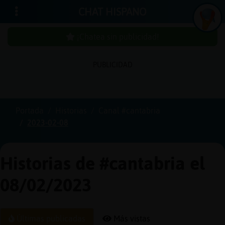
CHAT HISPANO
¡Chatea sin publicidad!
PUBLICIDAD
Iniciar
sesión
Portada
Historias
Canal #cantabria
2023-02-08
¡Chatea
sin
publici
Historias de #cantabria el
08/02/2023
Crear
una
Últimas publicadas
Más vistas
cuenta