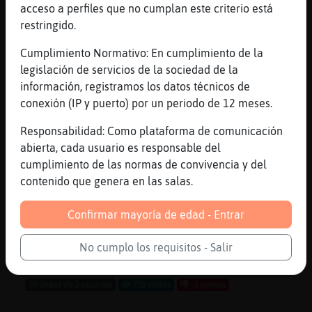
acceso a perfiles que no cumplan este criterio está
...
restringido.
36 líneas de 2 usuarios
807 visitas
-14 puntos
Cumplimiento Normativo: En cumplimiento de la
legislación de servicios de la sociedad de la
información, registramos los datos técnicos de
Canal #cantabria
-
08/02/2023 18:25
conexión (IP y puerto) por un periodo de 12 meses.
Responsabilidad: Como plataforma de comunicación
Tigre}DelMonton
: !amorometro
abierta, cada usuario es responsable del
Cantabra_chip eligor_chop
cumplimiento de las normas de convivencia y del
Oveja-DelMonton
: El amorómetro para
contenido que genera en las salas.
Cantabra_chip y eligor_chop :
Oveja-DelMonton
: Amor : 66%
Confirmar mayoría de edad - Entrar
Oveja-DelMonton
: Amistad: 11%
Oveja-DelMonton
: Trabajo: 98%
No cumplo los requisitos - Salir
...
50 líneas de 2 usuarios
758 visitas
-3 puntos