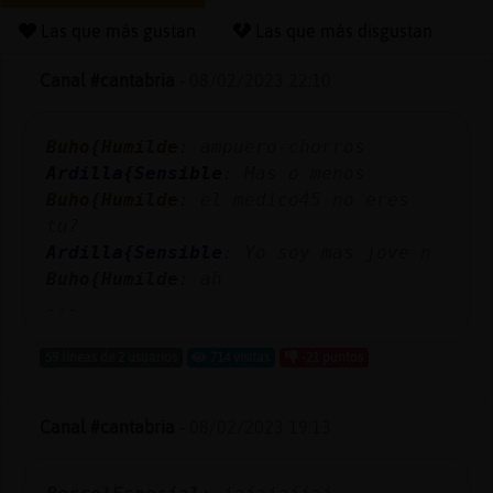
Las que más gustan
Las que más disgustan
Canal #cantabria
-
08/02/2023 22:10
Reserva
alias
Buho{Humilde
: ampuero-chorros
Ardilla{Sensible
: Mas o menos
Buho{Humilde
: el medico45 no eres
Actuali
tu?
contras
Ardilla{Sensible
: Yo soy mas jove n
Buho{Humilde
: ah
...
Actuali
59 líneas de 2 usuarios
714 visitas
-21 puntos
IP
virtual
Canal #cantabria
-
08/02/2023 19:13