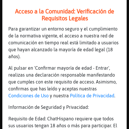
Cocodrilo}Agil
: Amistad: 83%
Cocodrilo}Agil
: Trabajo: 80%
Acceso a la Comunidad: Verificación de
...
Requisitos Legales
Para garantizar un entorno seguro y el cumplimiento
28 líneas de 2 usuarios
757 visitas
-9 puntos
de la normativa vigente, el acceso a nuestra red de
comunicación en tiempo real está limitado a usuarios
Canal #cantabria
-
08/02/2023 18:47
que hayan alcanzado la mayoría de edad legal (18
años).
EstrellaDeMar}ConPrisa
: !amorometro
Al pulsar en 'Confirmar mayoría de edad - Entrar',
Alegria lucifer
realizas una declaración responsable manifestando
CaballitoDeMar}ConInquietud
: El
que cumples con este requisito de acceso. Asimismo,
amorómetro para Alegria y lucifer :
confirmas que has leído y aceptas nuestras
CaballitoDeMar}ConInquietud
: Amor
Condiciones de Uso
y nuestra
Política de Privacidad
.
: 34%
Información de Seguridad y Privacidad:
CaballitoDeMar}ConInquietud
:
Amistad: 10%
Requisito de Edad: ChatHispano requiere que todos
CaballitoDeMar}ConInquietud
:
sus usuarios tengan 18 años o más para participar. El
Trabajo: 74%