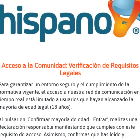
Grillo\ConInquietud sigues con lo del arrest
Pues como siempre regular
CaballitoDeMar\Sensible si, tengo la pulsera
bueno por lo menos
Cabra_ConPrisa: ligaste?
Grillo\ConInquietud: casi casi
uyyyyyyyyyyyyyyyyyyyyyyyyy
Acceso a la Comunidad: Verificación de Requisitos
Legales
un casi casi es un no
que pasó? se echó atrás en el último momento
Para garantizar un entorno seguro y el cumplimiento de la
normativa vigente, el acceso a nuestra red de comunicación en
Grillo\ConInquietud: pues hablemos y tal pe
tiempo real está limitado a usuarios que hayan alcanzado la
No saben ni lo que quieran
mayoría de edad legal (18 años).
Quieren
Al pulsar en 'Confirmar mayoría de edad - Entrar', realizas una
no le gustabas
declaración responsable manifestando que cumples con este
dios te bendiga Cabra_ConPrisa por tus concl
requisito de acceso. Asimismo, confirmas que has leído y