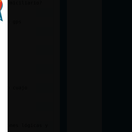
o domiciliario?
 con gps
?
ro no cuajo
usiones lógicas y