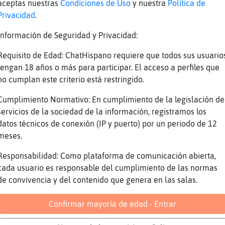
racionales
aceptas nuestras
Condiciones de Uso
y nuestra
Política de
Privacidad
.
Grillo\ConInquietud: amén. !
CaballitoDeMar\Sensible: probablemente no lo
Información de Seguridad y Privacidad:
diria anda feo
Requisito de Edad: ChatHispano requiere que todos sus usuario
Grillo\ConInquietud: yo creo que las estoy e
tengan 18 años o más para participar. El acceso a perfiles que
entender
no cumplan este criterio está restringido.
CaballitoDeMar\Sensible: QuieroChat3633 cla
Cumplimiento Normativo: En cumplimiento de la legislación de
y a la vez diría: el caso es que es monisimo
servicios de la sociedad de la información, registramos los
datos técnicos de conexión (IP y puerto) por un periodo de 12
Cabra_ConPrisa pues explicalo
meses.
y luego: uy pero que feo
Responsabilidad: Como plataforma de comunicación abierta,
y después : uhmmmm
cada usuario es responsable del cumplimiento de las normas
algo así habrá sido la cosa
de convivencia y del contenido que genera en las salas.
y al final en la disquisición habrá ganado a
busco otro mejor pq yo lo valgo
Confirmar mayoría de edad - Entrar
Grillo\ConInquietud: las mujeres se enamora