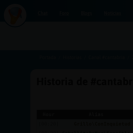
Chat
Foro
Blogs
Noticias
Iniciar
sesión
Portada
Historias
Canal #cantabria
Historia de #cantab
¡Chatea
sin
publicidad!
Hour
Alias
[00:20]
Grillo\ConInquietud
Crear
una