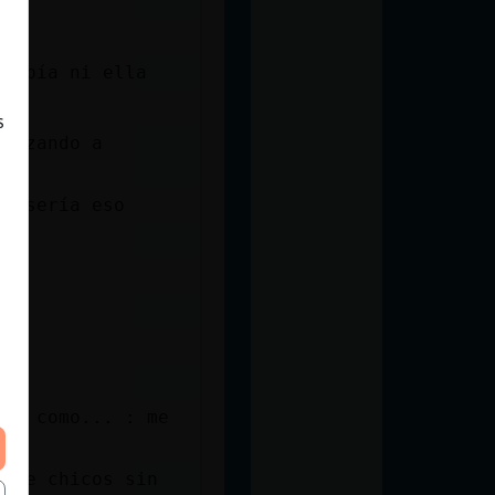
 sabía ni ella
s
mpezando a
ro sería eso
lgo como... : me
n de chicos sin