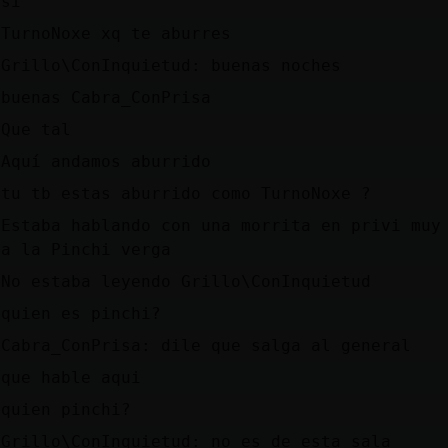
si
TurnoNoxe xq te aburres
Grillo\ConInquietud: buenas noches
buenas Cabra_ConPrisa
Que tal
Aquí andamos aburrido
tu tb estas aburrido como TurnoNoxe ?
Estaba hablando con una morrita en privi muy
a la Pinchi verga
No estaba leyendo Grillo\ConInquietud
quien es pinchi?
Cabra_ConPrisa: dile que salga al general
que hable aqui
quien pinchi?
Grillo\ConInquietud: no es de esta sala