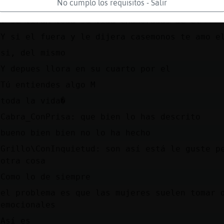
No cumplo los requisitos - Salir
nisiquiera decirle hola
Y se tiran toda su vida enamoradas de el
Y si el fuera y le dijera casemonos te amo 
si, del mismo
Y depues llora en su cuarto por el
Tú entiendes algo M
toda la vida�
Cabra_ConPrisa: que bien lo has descrito
bueno bien bien no lo ha hecho
Grillo\ConInquietud: son así está le guste p
otra cosa
Como lo de siempre
el problema es que las mujeres suelen tomar 
emocionales
Así es