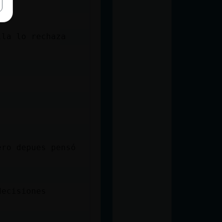
ella lo rechaza
ero depues pensó
decisiones