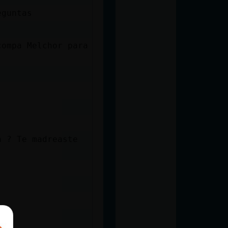
reguntas
compa Melchor para
a ? Te madreaste