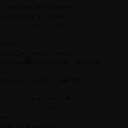
Es una sosa de los cohones
ah pense que era de aqui
es de esas salas q salen tetas
xd
grandes
Cabra_ConPrisa de tetonas
CaballitoDeMar\Sensible: para nada
ya...
Bueno a usted que le importa
?
Grillo\ConInquietud y Melchor ?
o dije sin importancia
pues no se
a ver si entra ahora