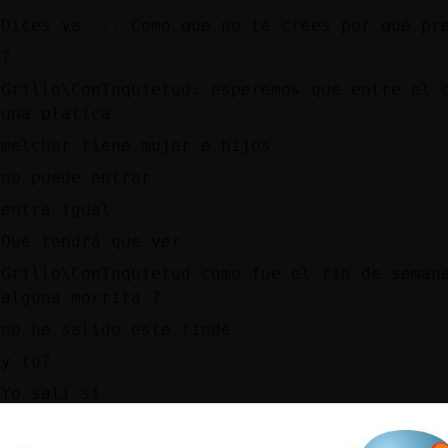
Dices ya ... Como que no te crees por qué p
?
Grillo\ConInquietud: esperemos que entre el 
una platica
melchor tiene mujer e hijos
no puede entrar
entra igual
Que tendrá que ver
Grillo\ConInquietud como fue el fin de seman
alguna morrita ?
no he salido este finde
y tu?
Yo salí si
y que tal