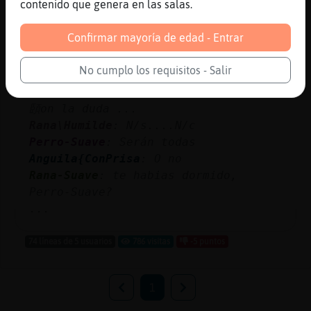
contenido que genera en las salas.
329 líneas de 7 usuarios
831 visitas
4 puntos
Confirmar mayoría de edad - Entrar
Canal #cantabria
-
14/01/2023 00:06
No cumplo los requisitos - Salir
Anguila{ConPrisa
: Creo que me quedar
頣on la duda ...
Rana\Humilde
: N/s....N/c
Perro-Suave
: Serán todas
Anguila{ConPrisa
: O no
Rana-Suave
: te habias dormido,
Perro-Suave?
...
74 líneas de 5 usuarios
786 visitas
-5 puntos
1