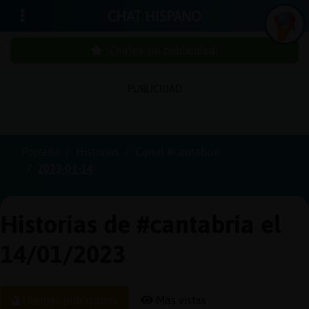
CHAT HISPANO
¡Chatea sin publicidad!
PUBLICIDAD
Iniciar
sesión
Portada
Historias
Canal #cantabria
2023-01-14
¡Chatea
sin
publici
Historias de #cantabria el
14/01/2023
Crear
una
Últimas publicadas
Más vistas
cuenta