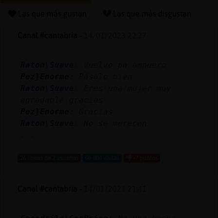
Las que más gustan
Las que más disgustan
Canal #cantabria
-
14/01/2023 22:27
Reserva
alias
Raton\Suave
: Vuelvo pa ampuero
Pez}Enorme
: Pásalo bien
Raton\Suave
: Eres una mujer muy
Actuali
agradable gracias
contras
Pez}Enorme
: Gracias
Raton\Suave
: No se merecen
...
Actuali
26 líneas de 2 usuarios
804 visitas
-7 puntos
IP
virtual
Canal #cantabria
-
14/01/2023 21:41