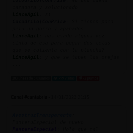
Cocodrilo\ConPrisa
: Na una buena
Mis
cazadora y solucionado
blogs
LinceAgil
: si
Cocodrilo\ConPrisa
: Si tienen poco
pelo un gorro y apañados
LinceAgil
: has usado alguna vez
Mis
cinta de esa para pegar dos telas
foros
que se calienta con la plancha?
LinceAgil
: y que se tapen las orejas
...
Registr
un
183 líneas de 5 usuarios
799 visitas
-2 puntos
canal
Canal #cantabria
-
14/01/2023 21:15
Más
AvestruzTransparente
:
gestion
PanteraEspecial de nuevo
PanteraEspecial
: Hola que tal