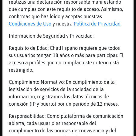
realizas una declaración responsable manifestando
Libelula}ConTimidez
:
que cumples con este requisito de acceso. Asimismo,
Gallina_ConPereza sue񡠢onito
confirmas que has leído y aceptas nuestras
...
Condiciones de Uso
y nuestra
Política de Privacidad
.
Información de Seguridad y Privacidad:
62 líneas de 4 usuarios
799 visitas
-25 puntos
Requisito de Edad: ChatHispano requiere que todos
Canal #cantabria
-
14/01/2023 00:20
sus usuarios tengan 18 años o más para participar. El
acceso a perfiles que no cumplan este criterio está
restringido.
Pajaro\Respetable
: Joooo decir algo
Pajaro\Respetable
: Sacar alg�n tema
Cumplimiento Normativo: En cumplimiento de la
de conversaci�n
legislación de servicios de la sociedad de la
Rata-Azul
: Somos todos intermitentes
información, registramos los datos técnicos de
Pajaro\Respetable
: Jajajjajjjaj
conexión (IP y puerto) por un periodo de 12 meses.
Pajaro\Respetable
: Menos mal que no
Responsabilidad: Como plataforma de comunicación
soy yo sola
abierta, cada usuario es responsable del
...
cumplimiento de las normas de convivencia y del