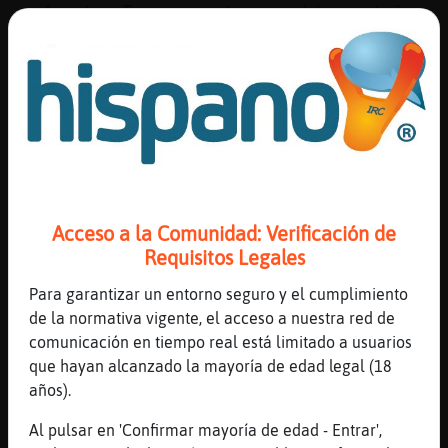
AvestruzTransparente
: muy bien y tu?
PanteraEspecial
: Voy mejor la
verdad
AvestruzTransparente
: me alegro
...
91 líneas de 3 usuarios
789 visitas
-18 puntos
Canal #cantabria
-
14/01/2023 01:03
Acceso a la Comunidad: Verificación de
Requisitos Legales
Libelula}ConTimidez
: V1c no quieres
Para garantizar un entorno seguro y el cumplimiento
preguntar m᳿
de la normativa vigente, el acceso a nuestra red de
Gallina_ConPereza
: Bueno, casi que
comunicación en tiempo real está limitado a usuarios
me retiro a mis aposentos
que hayan alcanzado la mayoría de edad legal (18
Mapache{Fuerte
: te será más rentable
años).
probablemente
Gallina_ConPereza
: A imaginar como
Al pulsar en 'Confirmar mayoría de edad - Entrar',
ser᠂ezana