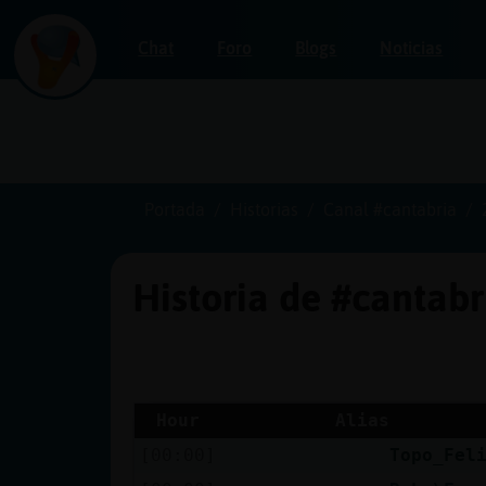
Chat
Foro
Blogs
Noticias
Iniciar
sesión
Portada
Historias
Canal #cantabria
Historia de #cantab
¡Chatea
sin
publicidad!
Hour
Alias
[00:00]
Topo_Fel
Crear
una