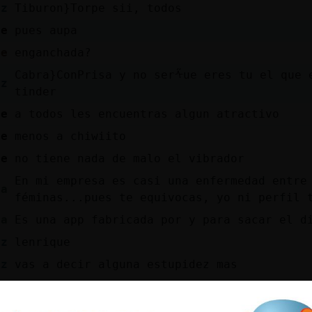
az
Tiburon}Torpe sii, todos
pe
pues aupa
de
enganchada?
Cabra}ConPrisa y no serᠱue eres tu el que 
az
tinder
pe
a todos les encuentras algun atractivo
pe
menos a chiwiito
pe
no tiene nada de malo el vibrador
En mi empresa es casi una enfermedad entre
sa
féminas...pues te equivocas, yo ni perfil 
sa
Es una app fabricada por y para sacar el d
az
lenrique
az
vas a decir alguna estupidez mas
de
me hago mayor…
pe
con 9 puedes estar tranquila