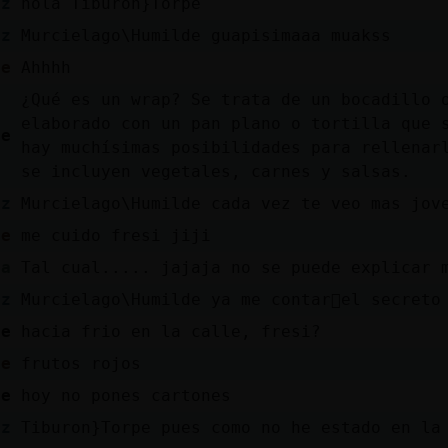
az
hola Tiburon}Torpe
az
Murcielago\Humilde guapisimaaa muakss
de
Ahhhh
¿Qué es un wrap? Se trata de un bocadillo 
elaborado con un pan plano o tortilla que 
pe
hay muchísimas posibilidades para rellenar
se incluyen vegetales, carnes y salsas.
az
Murcielago\Humilde cada vez te veo mas jov
de
me cuido fresi jiji
sa
Tal cual..... jajaja no se puede explicar 
az
Murcielago\Humilde ya me contar᳠el secreto
pe
hacia frio en la calle, fresi?
de
frutos rojos
pe
hoy no pones cartones
az
Tiburon}Torpe pues como no he estado en la