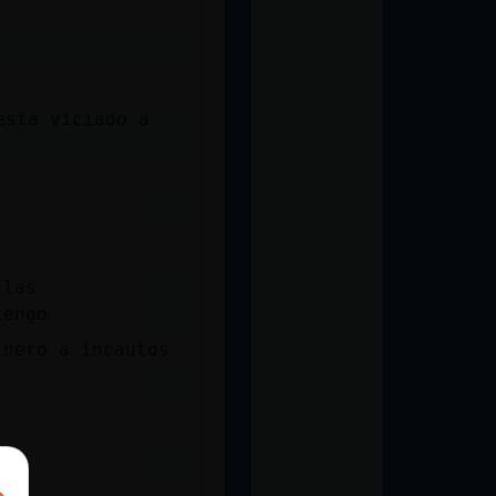
esta viciado a
 las
tengo
inero a incautos