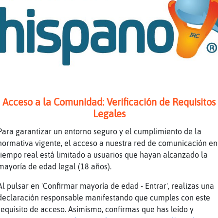
de
lo decía por lo de tinder
de
no, soy tio
pe
tinder es para madrid y barcelona
az
venga uno menos
pe
hundido
iz
Judia
Acceso a la Comunidad: Verificación de Requisitos
az
Topo_Feliz ?
Legales
iz
Hola chica
Para garantizar un entorno seguro y el cumplimiento de la
de
Jiji
normativa vigente, el acceso a nuestra red de comunicación en
az
como que jud�a
tiempo real está limitado a usuarios que hayan alcanzado la
mayoría de edad legal (18 años).
iz
Es que me caigo y no pude salidarte
iz
Que si soy marroquí dice
Al pulsar en 'Confirmar mayoría de edad - Entrar', realizas una
declaración responsable manifestando que cumples con este
sa
Y aquí también jajaja...pues no hay pagafa
requisito de acceso. Asimismo, confirmas que has leído y
iz
Y le digo que judía