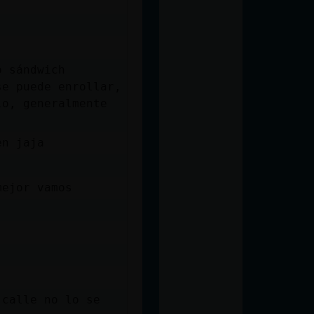
o sándwich
se puede enrollar,
lo, generalmente
en jaja
mejor vamos
 calle no lo se