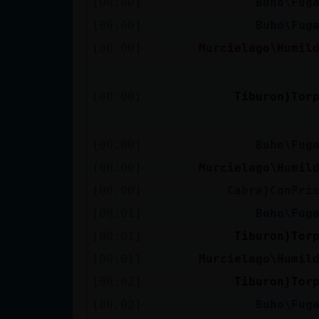
[00:00]
Buho\Fug
cuenta
[00:00]
Buho\Fug
[00:00]
Murcielago\Humil
Reservar
alias
[00:00]
Tiburon}Tor
[00:00]
Buho\Fug
Actualizar
[00:00]
Murcielago\Humil
contraseña
[00:00]
Cabra}ConPri
[00:01]
Buho\Fug
[00:01]
Tiburon}Tor
Actualizar
[00:01]
Murcielago\Humil
IP virtual
[00:02]
Tiburon}Tor
[00:02]
Buho\Fug