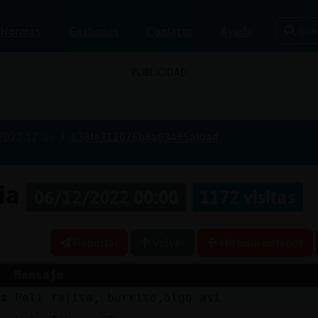
Bus
Normas
Gestiones
Contacto
Ayuda
PUBLICIDAD
2022-12-06
638fe712076b8a03495af0a4
ria
06/12/2022 00:00
1172 visitas
Reportar
Volver
Historia anterior
Mensaje
iz
Peli fajita, burrito,algo asi