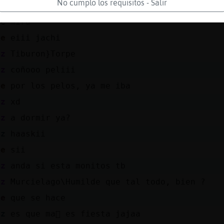
No cumplo los requisitos - Salir
pe
jachi
pe
mira
de
eiii jachi
ez
Tiburon}Torpe
ez
coñooo peliii
de
por los pelos, ya me iba
ez
xd
ez
a dormir ya?
az
haaskii
de
sii
ez
anda si esta monitos tb
ez
Murcielago\Humilde que tal todo, bien ?
de
que se hace
az
es que ma񡮡 es fiesta jajaa