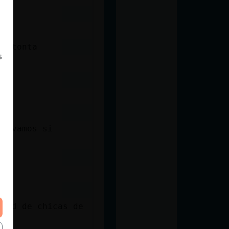
es tonta
s
 y vamos si
idad de chicas de