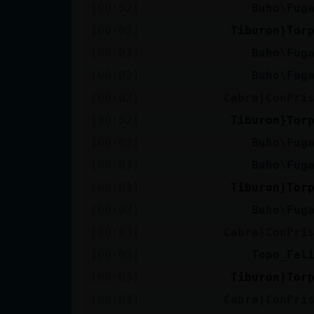
Mis blogs
[00:02]
Buho\Fug
[00:02]
Tiburon}Tor
[00:02]
Buho\Fug
Mis foros
[00:02]
Buho\Fug
[00:02]
Cabra}ConPri
[00:02]
Tiburon}Tor
Registrar
[00:03]
Buho\Fug
un canal
[00:03]
Buho\Fug
[00:03]
Tiburon}Tor
[00:03]
Buho\Fug
Más
gestiones
[00:03]
Cabra}ConPri
[00:03]
Topo_Fel
[00:03]
Tiburon}Tor
[00:03]
Cabra}ConPri