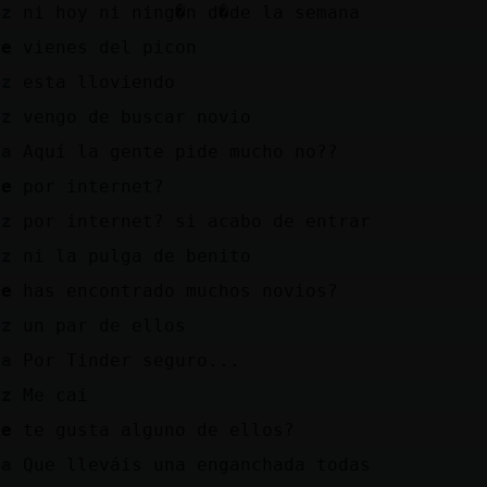
az
ni hoy ni ning�n d�de la semana
pe
vienes del picon
az
esta lloviendo
az
vengo de buscar novio
sa
Aquí la gente pide mucho no??
pe
por internet?
az
por internet? si acabo de entrar
az
ni la pulga de benito
pe
has encontrado muchos novios?
az
un par de ellos
sa
Por Tinder seguro...
iz
Me cai
pe
te gusta alguno de ellos?
sa
Que lleváis una enganchada todas