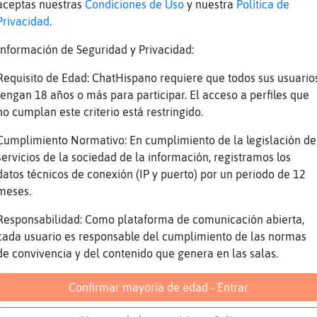
aceptas nuestras
Condiciones de Uso
y nuestra
Política de
de
X-dE quiilllo
Privacidad
.
te
hooolaaa
Información de Seguridad y Privacidad:
az
Cabra}ConPrisa te creeras tu que la gente 
Requisito de Edad: ChatHispano requiere que todos sus usuario
pe
este hace a pelo y a pluma
tengan 18 años o más para participar. El acceso a perfiles que
az
y va pagando a lo loco
no cumplan este criterio está restringido.
pe
equisde
Cumplimiento Normativo: En cumplimiento de la legislación de
az
Libelula}Brillante holaaa petardoo
servicios de la sociedad de la información, registramos los
datos técnicos de conexión (IP y puerto) por un periodo de 12
Pagan pagan....el algoritmo les hace picar
sa
meses.
sueltan pasta... yo conozco unos cuantos
de
Bueno me voy a la camita, q descanséis
Responsabilidad: Como plataforma de comunicación abierta,
cada usuario es responsable del cumplimiento de las normas
pe
adios
de convivencia y del contenido que genera en las salas.
de
mañana mas
Y no te digo nada ya con Onlyfans..la cant
Confirmar mayoría de edad - Entrar
sa
aquí, que venden sus "cositas"...