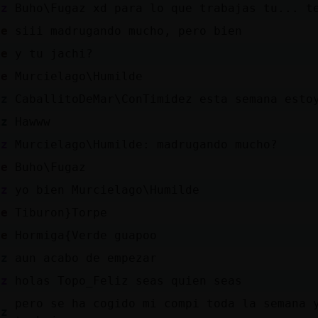
ez
Buho\Fugaz xd para lo que trabajas tu... t
de
siii madrugando mucho, pero bien
de
y tu jachi?
de
Murcielago\Humilde
az
CaballitoDeMar\ConTimidez esta semana esto
iz
Hawww
ez
Murcielago\Humilde: madrugando mucho?
de
Buho\Fugaz
ez
yo bien Murcielago\Humilde
de
Tiburon}Torpe
de
Hormiga{Verde guapoo
az
aun acabo de empezar
ez
holas Topo_Feliz seas quien seas
pero se ha cogido mi compi toda la semana 
az