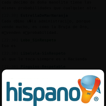
Mis
cada decimo de doña manolita tiene las
blogs
mismas probabilidades que cualquier otro
[22:30]
EstrellaDeMarNaranja
Cada d飩mo s�la administraci󮠮o, porque
vende mucho, es como la Bruja de Oro,
Mis
m᳠venden m᳠probabilidad.
foros
[22:30]
Lobo_SinRespeto
Eso es
[22:30]
Libelula-SinRespeto
Registr
al que le toca siempre es a Hacienda
un
[22:30]
Pinguino-Respetable
canal
la bruja de oro tambien vende mucho
[22:30]
Lobo_SinRespeto
A ese el que mas
Más
[22:30]
Libelula-SinRespeto
gestion
el que mas vende es Loteria Nacional y le
toca siempre