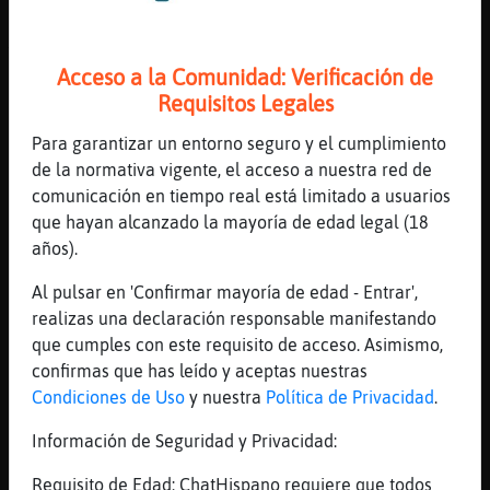
[22:31]
Lobo_SinRespeto
Yo a la bruja ze ko pido onlai
Acceso a la Comunidad: Verificación de
[22:31]
Libelula-SinRespeto
Requisitos Legales
sois unos ludopatas
Para garantizar un entorno seguro y el cumplimiento
[22:31]
Lobo_SinRespeto
de la normativa vigente, el acceso a nuestra red de
Na un poco
comunicación en tiempo real está limitado a usuarios
[22:31]
EstrellaDeMarNaranja
que hayan alcanzado la mayoría de edad legal (18
Ilusos m᳠bien.
años).
[22:31]
Libelula-SinRespeto
Al pulsar en 'Confirmar mayoría de edad - Entrar',
nunca he comprado
realizas una declaración responsable manifestando
[22:32]
EstrellaDeMarNaranja
que cumples con este requisito de acceso. Asimismo,
Optimistas
confirmas que has leído y aceptas nuestras
[22:32]
EstrellaDeMarNaranja
Condiciones de Uso
y nuestra
Política de Privacidad
.
So񡤯res
Información de Seguridad y Privacidad:
[22:32]
Pinguino-Respetable
yo celebro cuando me tocan 2 eur en la
Requisito de Edad: ChatHispano requiere que todos