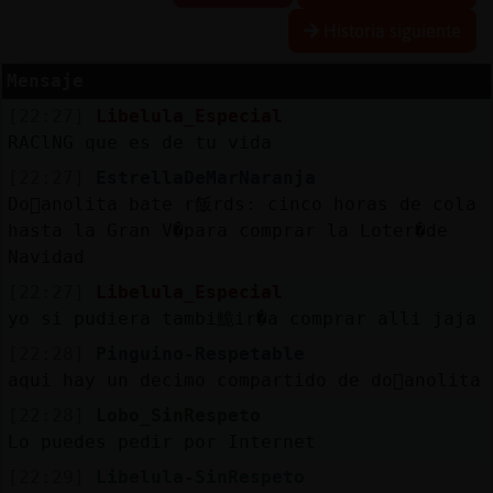
Historia siguiente
Mensaje
Reserva
[22:27]
Libelula_Especial
alias
RAClNG que es de tu vida
[22:27]
EstrellaDeMarNaranja
Do񡠍anolita bate r飯rds: cinco horas de cola
Actuali
hasta la Gran V�para comprar la Loter�de
contras
Navidad
[22:27]
Libelula_Especial
yo si pudiera tambi鮠ir�a comprar alli jaja
Actuali
[22:28]
Pinguino-Respetable
IP
aqui hay un decimo compartido de do񡠭anolita
virtual
[22:28]
Lobo_SinRespeto
Lo puedes pedir por Internet
[22:29]
Libelula-SinRespeto