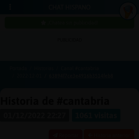
CHAT HISPANO
¡Chatea sin publicidad!
PUBLICIDAD
Iniciar
sesión
Portada
Historias
Canal #cantabria
2022-12-01
63894f7ce3e4916b3514feb8
¡Chatea
sin
publici
Historia de #cantabria
01/12/2022 22:27
1061 visitas
Crear
una
Reportar
Historia anterior
cuenta