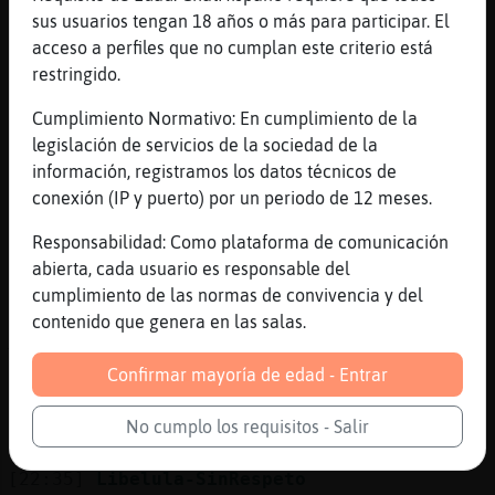
primitiva
sus usuarios tengan 18 años o más para participar. El
acceso a perfiles que no cumplan este criterio está
[22:32]
EstrellaDeMarNaranja
restringido.
Sergio16, buenas noches.
[22:33]
Lobo_SinRespeto
Cumplimiento Normativo: En cumplimiento de la
De ilusiones se vive
legislación de servicios de la sociedad de la
información, registramos los datos técnicos de
[22:33]
Libelula-SinRespeto
conexión (IP y puerto) por un periodo de 12 meses.
estamos vendiendo la piel del oso antes de
cazarlo
Responsabilidad: Como plataforma de comunicación
[22:33]
EstrellaDeMarNaranja
abierta, cada usuario es responsable del
El cuento de la lechera.
cumplimiento de las normas de convivencia y del
contenido que genera en las salas.
[22:34]
EstrellaDeMarNaranja
Yo llevo 2 d飩mos, 40 euros perdidos.
Confirmar mayoría de edad - Entrar
[22:35]
EstrellaDeMarNaranja
Hacienda los recogerᠹ los trasladarᠣomo
No cumplo los requisitos - Salir
inversiones para lo p�blico.
[22:35]
Libelula-SinRespeto