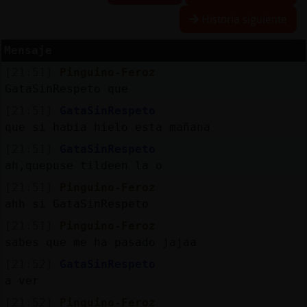
Historia siguiente
Mensaje
Reserva
[21:51]
Pinguino-Feroz
alias
GataSinRespeto que
[21:51]
GataSinRespeto
que si habia hielo esta mañana
Actuali
[21:51]
GataSinRespeto
contras
ah,quepuse tildeen la o
[21:51]
Pinguino-Feroz
ahh si GataSinRespeto
Actuali
[21:51]
Pinguino-Feroz
IP
sabes que me ha pasado jajaa
virtual
[21:52]
GataSinRespeto
a ver
[21:52]
Pinguino-Feroz