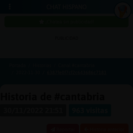
CHAT HISPANO
¡Chatea sin publicidad!
PUBLICIDAD
Iniciar
sesión
Portada
Historias
Canal #cantabria
2022-11-30
6387fe0f7cf2c643686c7181
¡Chatea
sin
publici
Historia de #cantabria
30/11/2022 21:51
963 visitas
Crear
una
Reportar
Historia anterior
cuenta