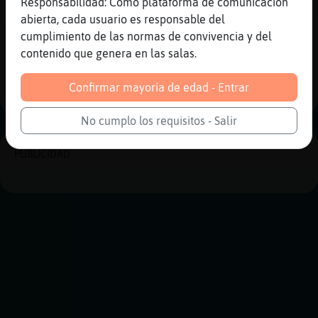
[21:54]
GataSinRespeto
Responsabilidad: Como plataforma de comunicación
jajaja
abierta, cada usuario es responsable del
cumplimiento de las normas de convivencia y del
Reportar
Historia anterior
contenido que genera en las salas.
Historia siguiente
Confirmar mayoría de edad - Entrar
No cumplo los requisitos - Salir
PUBLICIDAD