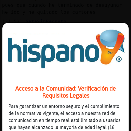
Mis
pues que cuando he terminado de desayunar
blogs
he ido y he quitado los cartones
[21:52]
GataSinRespeto
y cuando volviste se habia helado
Mis
[21:52]
Pinguino-Feroz
foros
pues ya cuando he salido para irme estaba
la luna congelada
[21:52]
Pinguino-Feroz
si jajaja
Registr
un
[21:52]
GataSinRespeto
canal
pues por eso el alcohol
Acceso a la Comunidad: Verificación de
[21:52]
GataSinRespeto
Requisitos Legales
con alcohol no pasa eso
Para garantizar un entorno seguro y el cumplimiento
[21:53]
Pinguino-Feroz
Más
de la normativa vigente, el acceso a nuestra red de
nada la pr󸩭a vez hasta que no me vaya a ir
gestion
comunicación en tiempo real está limitado a usuarios
no lo quito
que hayan alcanzado la mayoría de edad legal (18