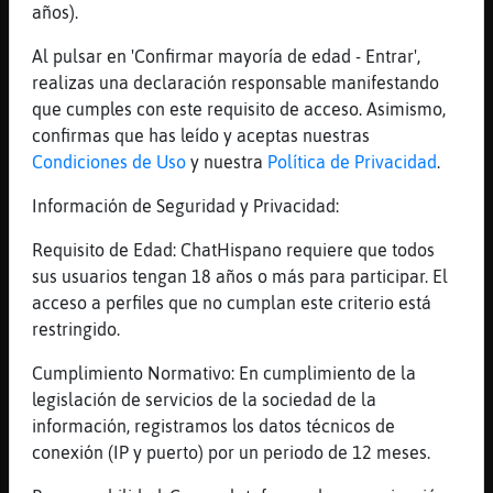
[21:53]
GataSinRespeto
años).
tampoco es mala idea
Al pulsar en 'Confirmar mayoría de edad - Entrar',
[21:53]
GataSinRespeto
realizas una declaración responsable manifestando
no arrancaste el motor para que se templara
que cumples con este requisito de acceso. Asimismo,
el coche
confirmas que has leído y aceptas nuestras
[21:53]
Pinguino-Feroz
Condiciones de Uso
y nuestra
Política de Privacidad
.
hoy no lo he puesto porque ha llovido un
Información de Seguridad y Privacidad:
poco
[21:54]
GataSinRespeto
Requisito de Edad: ChatHispano requiere que todos
ahora se despeja y se congela
sus usuarios tengan 18 años o más para participar. El
acceso a perfiles que no cumplan este criterio está
[21:54]
Pinguino-Feroz
restringido.
ya no creo que se congele
[21:54]
GataSinRespeto
Cumplimiento Normativo: En cumplimiento de la
ya lo veras mañana
legislación de servicios de la sociedad de la
información, registramos los datos técnicos de
[21:54]
Pinguino-Feroz
conexión (IP y puerto) por un periodo de 12 meses.
valee