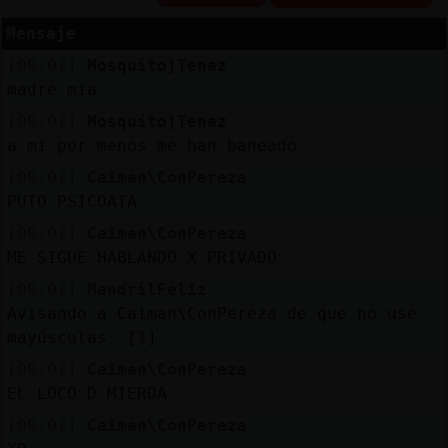
Mensaje
[09:07]
Mosquito}Tenaz
Reserva
madre mia
alias
[09:07]
Mosquito}Tenaz
a mi por menos me han baneado
[09:07]
Caiman\ConPereza
PUTO PSICOATA
Actuali
contras
[09:07]
Caiman\ConPereza
ME SIGUE HABLANDO X PRIVADO
[09:07]
MandrilFeliz
Avisando a Caiman\ConPereza de que no use
Actuali
mayúsculas. [1]
IP
virtual
[09:07]
Caiman\ConPereza
EL LOCO D MIERDA
[09:07]
Caiman\ConPereza