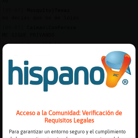
XD
Mis
blogs
[09:07]
Mosquito}Tenaz
no decias que no me leias
[09:07]
Caiman\ConPereza
ME SIGUE PRIVANDO
Mis
[09:08]
MandrilFeliz
foros
Avisando a Caiman\ConPereza de que no use
mayúsculas. [1]
[09:08]
Caiman\ConPereza
Registr
EL SUBNORMAL NO ENTIENDE K ES ESTAR EN
un
IGNORE
canal
[09:08]
MandrilFeliz
Avisando a Caiman\ConPereza de que no use
mayúsculas. [1]
Acceso a la Comunidad: Verificación de
Más
[09:08]
Caiman\ConPereza
Requisitos Legales
gestion
COSA DE SUDAKAS MARIKONES FRAKASADOS
Para garantizar un entorno seguro y el cumplimiento
PSICOPATAS