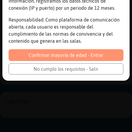
información, registramos los datos técnicos de
[09:08]
MandrilFeliz
conexión (IP y puerto) por un periodo de 12 meses.
Avisando a Caiman\ConPereza de que no use
mayúsculas. [1]
Responsabilidad: Como plataforma de comunicación
[09:09]
Caiman\ConPereza
abierta, cada usuario es responsable del
COMO LLORA EL MARICA PEDERASTA XD
cumplimiento de las normas de convivencia y del
contenido que genera en las salas.
[09:09]
MandrilFeliz
Avisando a Caiman\ConPereza de que no use
Confirmar mayoría de edad - Entrar
mayúsculas. [1]
No cumplo los requisitos - Salir
Reportar
Historia anterior
PUBLICIDAD