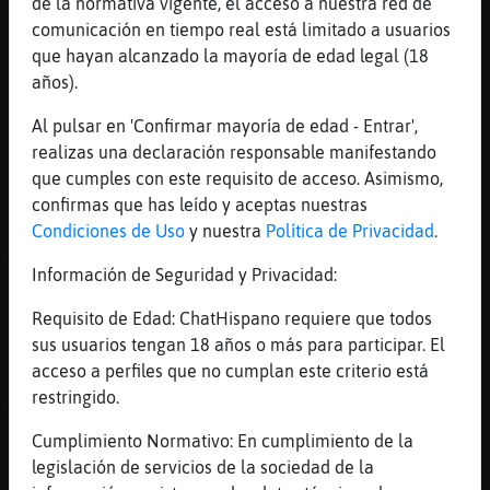
de la normativa vigente, el acceso a nuestra red de
[09:08]
Mosquito}Tenaz
comunicación en tiempo real está limitado a usuarios
soy tia
que hayan alcanzado la mayoría de edad legal (18
[09:08]
Caiman\ConPereza
años).
JOJOJOJJOJOJJOJOJOJJOJOJOJJOJOJOJ
Al pulsar en 'Confirmar mayoría de edad - Entrar',
[09:08]
MandrilFeliz
realizas una declaración responsable manifestando
Avisando a Caiman\ConPereza de que no use
que cumples con este requisito de acceso. Asimismo,
mayúsculas. [1]
confirmas que has leído y aceptas nuestras
[09:08]
Caiman\ConPereza
Condiciones de Uso
y nuestra
Política de Privacidad
.
MARIKONNNNN
Información de Seguridad y Privacidad:
[09:08]
MandrilFeliz
Avisando a Caiman\ConPereza de que no use
Requisito de Edad: ChatHispano requiere que todos
mayúsculas. [1]
sus usuarios tengan 18 años o más para participar. El
acceso a perfiles que no cumplan este criterio está
[09:08]
Caiman\ConPereza
restringido.
ME FOLLLO A LA PUTA DE LA TRIBU DE SU MADRE
[09:08]
Caiman\ConPereza
Cumplimiento Normativo: En cumplimiento de la
JOJOJOJJJJOJOJJOJJOJJOJOOJ
legislación de servicios de la sociedad de la