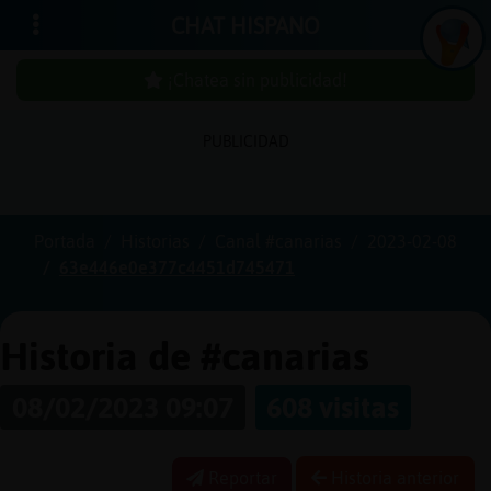
CHAT HISPANO
¡Chatea sin publicidad!
PUBLICIDAD
Iniciar
sesión
Portada
Historias
Canal #canarias
2023-02-08
63e446e0e377c4451d745471
¡Chatea
sin
publici
Historia de #canarias
08/02/2023 09:07
608 visitas
Crear
una
Reportar
Historia anterior
cuenta