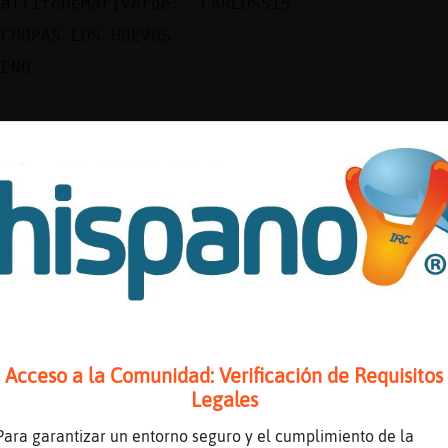
ballitoDeMar{Verde: CARLOSS15
 CHUPAS LOS HUEVOS
RENO
LERIO
NIA13
E11
DERASTA HIJO PUTAAAA
isando a Anguila-ConInquietud de que no use m
NEFILA AKA CaballitoDeMar{Verde ES UN PUTO P
OOOFILICO SUDAKA MIERDA ESKIZOFRENIKO CUIDADO
JO PUTA YA LE HAN BETADO DEL TERRACHAT Y DEL 
Acceso a la Comunidad: Verificación de Requisitos
OSAR SEXUALMENTE A MENORES Y AMENAZÓ CON VIOL
Legales
E SUDAKA HIJO PUTAAAAA JUA JUA JUA MUA MEJOR 
Para garantizar un entorno seguro y el cumplimiento de la
RLOSS15 EL PUTO PSICOPATA