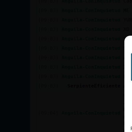
[09:03]
Anguila-ConInquietud
Ca
cuenta
[09:03]
Anguila-ConInquietud
ME
[09:03]
Anguila-ConInquietud
YU
[09:03]
Anguila-ConInquietud
XD
Reservar
[09:03]
Anguila-ConInquietud
VA
alias
[09:03]
Anguila-ConInquietud
SO
[09:03]
Anguila-ConInquietud
AL
Actualizar
[09:03]
Anguila-ConInquietud
XD
contraseña
[09:03]
Anguila-ConInquietud
PE
[09:03]
SerpienteEficiente
Av
CI
Actualizar
ZO
IP virtual
HI
[09:04]
Anguila-ConInquietud
AC
ES
CA