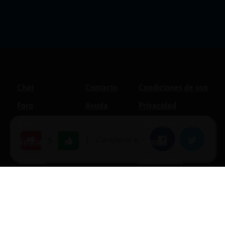
Chat
Contacto
Condiciones de uso
Foro
Ayuda
Privacidad
Blogs
Política de cookies
|
Compartir en:
Facebook
Twitter
5
Noticias
Soporte
Normas
Anunciantes
Estadísticas
Historias
Tu foro gratis