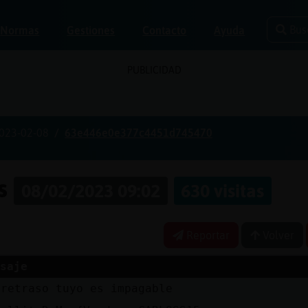
Bus
Normas
Gestiones
Contacto
Ayuda
PUBLICIDAD
023-02-08
63e446e0e377c4451d745470
as
08/02/2023 09:02
630 visitas
Reportar
Volver
saje
 retraso tuyo es impagable