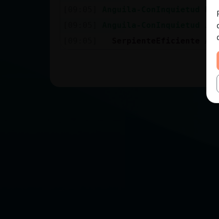
[09:05]
Anguila-ConInquietud
PU
[09:05]
Anguila-ConInquietud
JO
[09:05]
SerpienteEficiente
Av