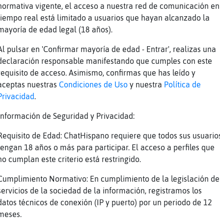
normativa vigente, el acceso a nuestra red de comunicación en
KIZOFRENICO JUA JUA JUA JUA JUA AKI OS DEJO L
tiempo real está limitado a usuarios que hayan alcanzado la
L PUTO PSICOPATA : Amiaa AKA Indira22_2344 , 
mayoría de edad legal (18 años).
s14_solo , marta25lp , LUNA123 & LUNA_LP , mo
RENA_LP URSULA18 , CHICAXMORENOS , Buena_Conv
Al pulsar en 'Confirmar mayoría de edad - Entrar', realizas una
A21 , mismo ped 0filo del CHICACINEFILA, YURE
declaración responsable manifestando que cumples con este
REGRINA_2022 , DIVORCIADOMADURO , HET44,
requisito de acceso. Asimismo, confirmas que has leído y
aceptas nuestras
Condiciones de Uso
y nuestra
Política de
isando a Anguila-ConInquietud de que no use m
Privacidad
.
renaa__30 silvia_ gym, maria marina paula18 p
ntre otros fakenicks que usa)el pe d0 filo vi
Información de Seguridad y Privacidad:
ola10 paula17 paula18 paola10 maria marta luc
Requisito de Edad: ChatHispano requiere que todos sus usuario
lena12 yeny claudia16, BuscoNenitaTf clara17 
tengan 18 años o más para participar. El acceso a perfiles que
tes CHICA18
no cumplan este criterio está restringido.
ballitoDeMar{Verde: NO ME PRIVES PUTO PSICOP
Cumplimiento Normativo: En cumplimiento de la legislación de
ESTAS EN IGNORE
servicios de la sociedad de la información, registramos los
ballitoDeMar{Verde: JOJOJJOOJOJOJOJ PUTO SIM
datos técnicos de conexión (IP y puerto) por un periodo de 12
isando a Anguila-ConInquietud de que no use m
meses.