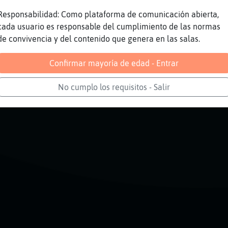
TO ARDIDO
Responsabilidad: Como plataforma de comunicación abierta,
JOJJOJOJOJOJOJJJJOJOJOJO
cada usuario es responsable del cumplimiento de las normas
de convivencia y del contenido que genera en las salas.
isando a Anguila-ConInquietud de que no use m
Confirmar mayoría de edad - Entrar
Reportar
Volver
No cumplo los requisitos - Salir