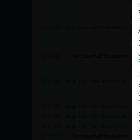
Mis blogs
ES
DE
Pa
[09:04]
Anguila-ConInquietud
Mis foros
MO
AN
PE
[09:04]
SerpienteEficiente
Av
Registrar
Mo
un canal
(e
[09:04]
Anguila-ConInquietud
pa
mi
Más
an
gestiones
[09:04]
Anguila-ConInquietud
Ca
[09:04]
Anguila-ConInquietud
K 
[09:05]
Anguila-ConInquietud
Ca
[09:05]
SerpienteEficiente
Av