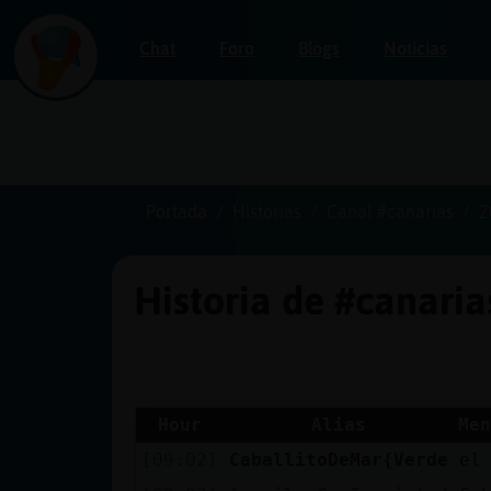
Chat
Foro
Blogs
Noticias
Iniciar
sesión
Portada
Historias
Canal #canarias
2
Historia de #canari
¡Chatea
sin
publicidad!
Hour
Alias
Men
[09:02]
CaballitoDeMar{Verde
el
Crear
una