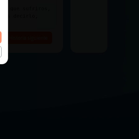
hay que sufriros,
reis decirlo,
Historia siguiente