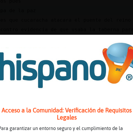
mos pues
ipa de la paz
ues que cucaracha atacara el puente del reino
ncontro evidencia de que usaba la taberna par
orona
 hola, buenas tardes!
que le quite la patente de licores, comidas y
der...
eso ya no hay taberna
a esperable. Buenas gatete.~ )
no me emborracho
mania con verme borracho
Acceso a la Comunidad: Verificación de Requisitos
fante\SinLuces] el alcohol es malo
Legales
faHumilde buenas buenas
Para garantizar un entorno seguro y el cumplimiento de la
 eso esta gorrion