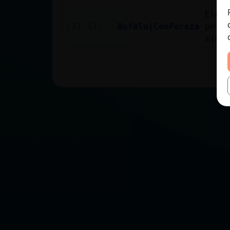
Elef
[17:43]
Bufalo{ConPereza
pero
mien