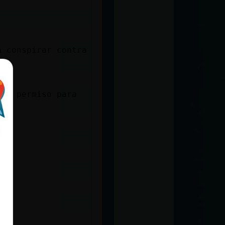
a conspirar contra
 el permiso para