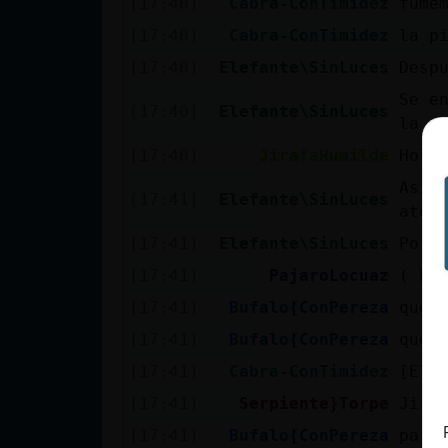
[17:40]
Cabra-ConTimidez
fume
cuenta
[17:40]
Cabra-ConTimidez
la p
[17:40]
Elefante\SinLuces
Desp
Se e
Reservar
[17:40]
Elefante\SinLuces
la c
alias
[17:40]
JirafaHumilde
Hola
Asi 
[17:41]
Elefante\SinLuces
aten
Actualizar
[17:41]
Elefante\SinLuces
Por 
contraseña
[17:41]
PajaroLocuaz
( Er
[17:41]
Bufalo{ConPereza
que 
[17:41]
Bufalo{ConPereza
que 
Actualizar
IP virtual
[17:41]
Cabra-ConTimidez
[Ele
[17:41]
Serpiente}Torpe
Jira
[17:41]
Bufalo{ConPereza
para