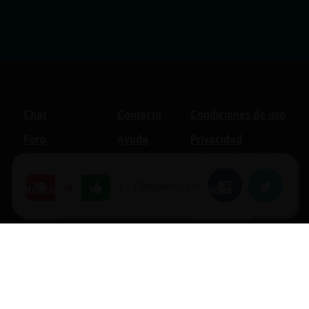
Chat
Contacto
Condiciones de uso
Foro
Ayuda
Privacidad
Blogs
Política de cookies
|
Compartir en:
Facebook
Twitter
-6
Noticias
Soporte
Normas
Anunciantes
Estadísticas
Historias
Tu foro gratis