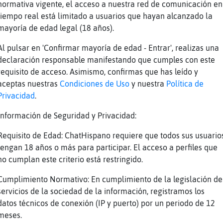
normativa vigente, el acceso a nuestra red de comunicación en
ION es realmente malvada cuando se lo propon
tiempo real está limitado a usuarios que hayan alcanzado la
 PajaroLocuaz... Yo era esperable? Se me espe
mayoría de edad legal (18 años).
njaula al diablo
Al pulsar en 'Confirmar mayoría de edad - Entrar', realizas una
alo{ConPereza] entiendo que quieras ponerte b
declaración responsable manifestando que cumples con este
s hacemos sacrificios...
requisito de acceso. Asimismo, confirmas que has leído y
aceptas nuestras
Condiciones de Uso
y nuestra
Política de
 princesa del mokkachinno LadyAmal
Privacidad
.
dos, JirafaHumilde.))
Información de Seguridad y Privacidad:
 Pantera{ConTimidez :)
ana es viernes!))
Requisito de Edad: ChatHispano requiere que todos sus usuario
tengan 18 años o más para participar. El acceso a perfiles que
 refería a lo de la taberna xD )
no cumplan este criterio está restringido.
asa nada, ya queda menos para el Lunes :3
Cumplimiento Normativo: En cumplimiento de la legislación de
D
servicios de la sociedad de la información, registramos los
 de borgo񡬠flambeando al viento, hijos de sant
datos técnicos de conexión (IP y puerto) por un periodo de 12
tercios, escuadron de picas apuntando al ciel
meses.
n columna el tercio