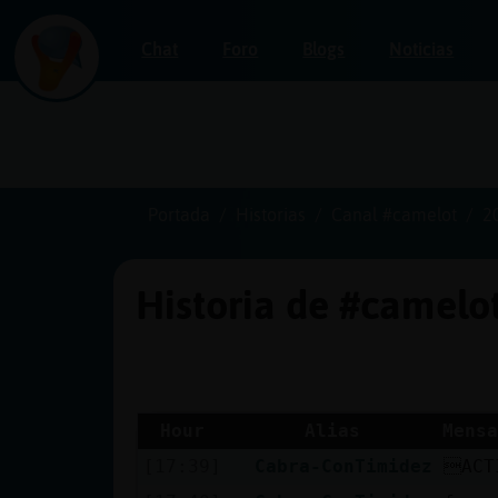
Chat
Foro
Blogs
Noticias
Iniciar
sesión
Portada
Historias
Canal #camelot
2
Historia de #camelo
¡Chatea
sin
publicidad!
Hour
Alias
Mensa
[17:39]
Cabra-ConTimidez
ACT
Crear
una