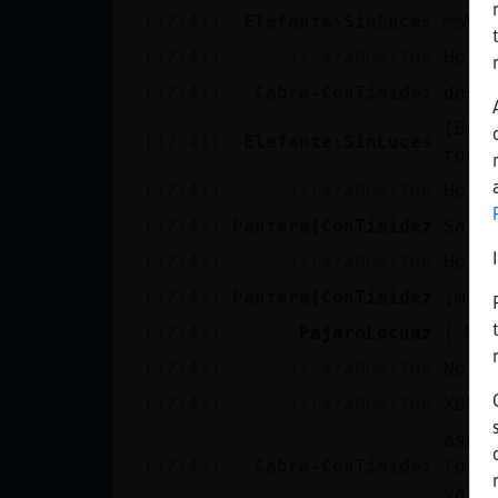
Mis blogs
[17:41]
Elefante\SinLuces
ACT
[17:41]
JirafaHumilde
Hola
[17:41]
Cabra-ConTimidez
dese
Mis foros
[Buf
[17:41]
Elefante\SinLuces
todo
[17:41]
JirafaHumilde
Hola
Registrar
[17:42]
Pantera{ConTimidez
Salu
un canal
[17:42]
JirafaHumilde
Hola
[17:42]
Pantera{ConTimidez
¡mañ
[17:42]
PajaroLocuaz
( Me
Más
gestiones
[17:42]
JirafaHumilde
No p
[17:42]
JirafaHumilde
XDDD
aspa
[17:43]
Cabra-ConTimidez
los 
va e