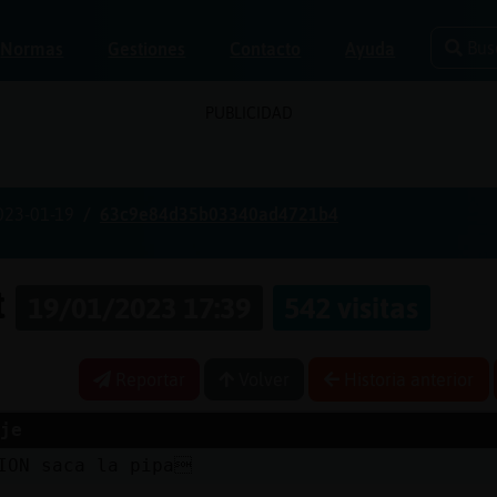
Bus
Normas
Gestiones
Contacto
Ayuda
PUBLICIDAD
023-01-19
63c9e84d35b03340ad4721b4
t
19/01/2023 17:39
542 visitas
Reportar
Volver
Historia anterior
je
ION saca la pipa