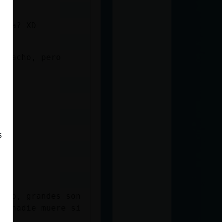
e*
raba? XD
orracho, pero
s
iago, grandes son
o, nadie muere si