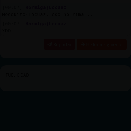
[00:07]
Hormiga}Locuaz
Mosquito{Locuaz: eso no rima ...
[00:07]
Hormiga}Locuaz
XDD
Reportar
Historia siguiente
PUBLICIDAD