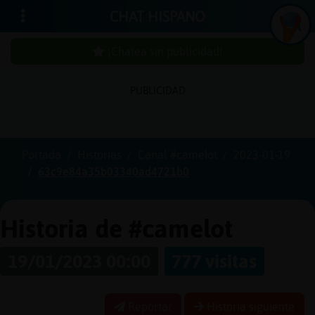
CHAT HISPANO
¡Chatea sin publicidad!
PUBLICIDAD
Iniciar
sesión
Portada
Historias
Canal #camelot
2023-01-19
63c9e84a35b03340ad4721b0
¡Chatea
sin
publici
Historia de #camelot
19/01/2023 00:00
777 visitas
Crear
una
Reportar
Historia siguiente
cuenta