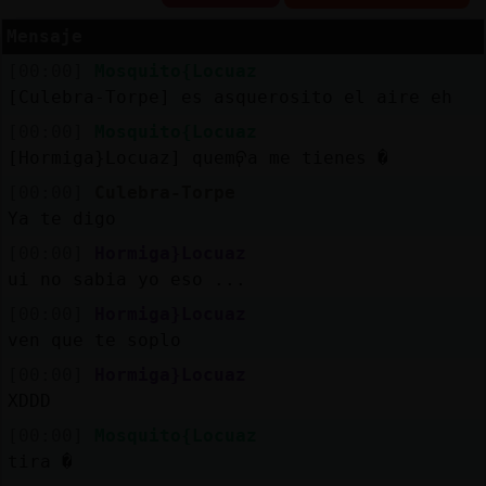
Mensaje
[00:00]
Mosquito{Locuaz
Reserva
[Culebra-Torpe] es asquerosito el aire eh
alias
[00:00]
Mosquito{Locuaz
[Hormiga}Locuaz] quemᠹa me tienes �
[00:00]
Culebra-Torpe
Ya te digo
Actuali
contras
[00:00]
Hormiga}Locuaz
ui no sabia yo eso ...
[00:00]
Hormiga}Locuaz
ven que te soplo
Actuali
IP
[00:00]
Hormiga}Locuaz
virtual
XDDD
[00:00]
Mosquito{Locuaz
tira �