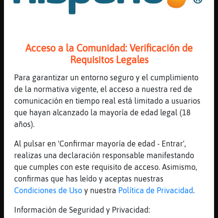
[00:02]
Mosquito{Locuaz
a ver? ahora estoy ley鮤olo todo el rato xd
[00:02]
Hormiga}Locuaz
no eres*
Acceso a la Comunidad: Verificación de
[00:03]
Pantera_Azul
Requisitos Legales
Ladyamal^^
Para garantizar un entorno seguro y el cumplimiento
[00:03]
Culebra-Torpe
de la normativa vigente, el acceso a nuestra red de
Pantera_Azul buenas
comunicación en tiempo real está limitado a usuarios
[00:03]
Pantera_Azul
que hayan alcanzado la mayoría de edad legal (18
Ladydrako^^
años).
[00:03]
Pantera_Azul
Al pulsar en 'Confirmar mayoría de edad - Entrar',
Verooo^^
realizas una declaración responsable manifestando
[00:03]
Pantera_Azul
que cumples con este requisito de acceso. Asimismo,
Vampyr-Relato^^
confirmas que has leído y aceptas nuestras
Condiciones de Uso
y nuestra
Política de Privacidad
.
[00:04]
Pantera_Azul
Orphen^^
Información de Seguridad y Privacidad: