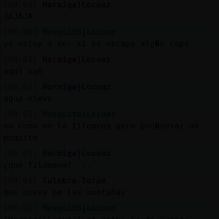
Mis
[00:00]
Hormiga}Locuaz
blogs
JAJAJA
[00:00]
Mosquito{Locuaz
yo estoy a ver si se escapa alg�n copo
[00:01]
Hormiga}Locuaz
Mis
aqui nah
foros
[00:01]
Hormiga}Locuaz
agua-nieve
[00:01]
Mosquito{Locuaz
Registr
no como en la filomena pero pod�nevar un
un
poquito
canal
[00:01]
Hormiga}Locuaz
¿que filomena? ...
[00:01]
Culebra-Torpe
Más
Que nieve en las montañas
gestion
[00:01]
Mosquito{Locuaz