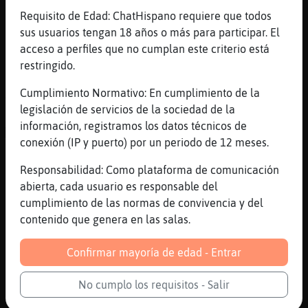
[00:04]
Pantera_Azul
Requisito de Edad: ChatHispano requiere que todos
Bufalo}ConPrisa miau^^
sus usuarios tengan 18 años o más para participar. El
[00:04]
Hormiga}Locuaz
acceso a perfiles que no cumplan este criterio está
^^
restringido.
[00:04]
Hormiga}Locuaz
Cumplimiento Normativo: En cumplimiento de la
XD
legislación de servicios de la sociedad de la
[00:04]
Pantera_Azul
información, registramos los datos técnicos de
ACTION mira de reojo a Hormiga}Locuaz
conexión (IP y puerto) por un periodo de 12 meses.
[00:04]
Bufalo}ConPrisa
Responsabilidad: Como plataforma de comunicación
Pantera_Azul miauuu
abierta, cada usuario es responsable del
[00:04]
Hormiga}Locuaz
cumplimiento de las normas de convivencia y del
:D
contenido que genera en las salas.
[00:06]
Hormiga}Locuaz
¿ya esta?
Confirmar mayoría de edad - Entrar
[00:06]
Hormiga}Locuaz
No cumplo los requisitos - Salir
pues me voy