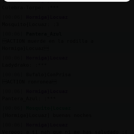
[00:06]
Hormiga}Locuaz
Culebra-Torpe: :***
[00:06]
Hormiga}Locuaz
Mosquito{Locuaz: :3
[00:06]
Pantera_Azul
ACTION muerde en la rodilla a
Hormiga}Locuaz
[00:06]
Hormiga}Locuaz
Ladydrako: :***
[00:06]
Bufalo}ConPrisa
ACTION ronronea
[00:06]
Hormiga}Locuaz
Pantera_Azul: :***
[00:06]
Mosquito{Locuaz
[Hormiga}Locuaz] buenas noches
[00:06]
Hormiga}Locuaz
Verooo: a ti nah que ni me has saludado :(