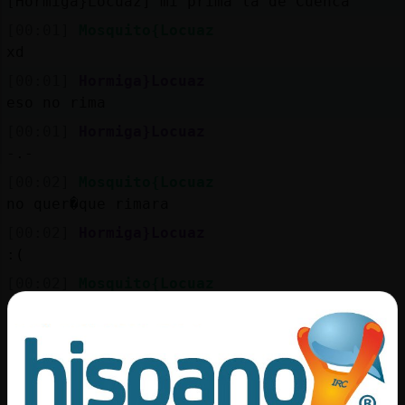
[Hormiga}Locuaz] mi prima la de Cuenca
[00:01]
Mosquito{Locuaz
xd
[00:01]
Hormiga}Locuaz
eso no rima
[00:01]
Hormiga}Locuaz
-.-
[00:02]
Mosquito{Locuaz
no quer�que rimara
[00:02]
Hormiga}Locuaz
:(
[00:02]
Mosquito{Locuaz
pues a mi me rima �
[00:02]
Hormiga}Locuaz
ya noe res la misma, hace min molabas y
rimabas, ahora solo sueltas sin pensar