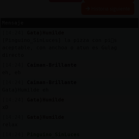
Historia siguiente
Mensaje
Reserva
[14:24]
Gata}Humilde
alias
[Pinguino_SinLuces] la pizza con pi񡠥s
aceptable, con anchoa o atun es Gulag
directo
Actuali
[14:24]
Caiman-Brillante
contras
eh, eh
[14:24]
Caiman-Brillante
Gata}Humilde eh
Actuali
[14:24]
Gata}Humilde
IP
xD
virtual
[14:24]
Gata}Humilde
relax
[14:24]
Pinguino_SinLuces