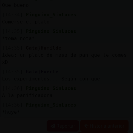
Que bueno
[14:34]
Pinguino_SinLuces
Comerse el plato
[14:35]
Pinguino_SinLuces
*toma nota*
[14:35]
Gata}Humilde
idea: un plato de masa de pan que te comes
xD
[14:35]
Gata}Fuerte
Los experimentos... Según con que
[14:36]
Pinguino_SinLuces
A la panificadora!!!!
[14:36]
Pinguino_SinLuces
*huye*
Reportar
Historia anterior