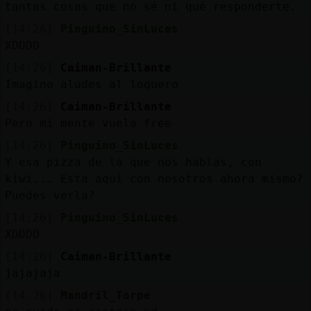
tantas cosas que no sé ni qué responderte.
[14:26]
Pinguino_SinLuces
XDDDD
[14:26]
Caiman-Brillante
Imagino aludes al loquero
[14:26]
Caiman-Brillante
Pero mi mente vuela free
[14:26]
Pinguino_SinLuces
Y esa pizza de la que nos hablas, con
kiwi... Esta aquí con nosotros ahora mismo?
Puedes verla?
[14:26]
Pinguino_SinLuces
XDDDD
[14:26]
Caiman-Brillante
jajajaja
[14:26]
Mandril_Torpe