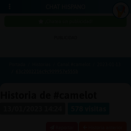
CHAT HISPANO
¡Chatea sin publicidad!
PUBLICIDAD
Iniciar
sesión
Portada
Historias
Canal #camelot
2023-01-13
63c2002216c9c909957e555b
¡Chatea
sin
publici
Historia de #camelot
13/01/2023 14:24
578 visitas
Crear
una
Reportar
Historia anterior
cuenta