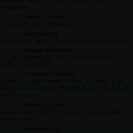
pusieron papas fritas, huevos fritos y
longaniza
[14:32]
Mandril_Torpe
y un ba񯠤e salsa cheddar
[14:32]
Gata}Fuerte
Sin chicas aquí filosóficos con la Comida
[14:33]
Caiman-Brillante
¿Y qué tienen que ver las chicas para
hablar de comida?
[14:33]
Pinguino_SinLuces
Espera... Los huevos fritos o crudos y se
hacían en el horno? Porque eso sí he comido
en Florencia
[14:33]
Mandril_Torpe
no se bien, eran fritos pero se cocinaban
aparte creo
[14:33]
Gata}Fuerte