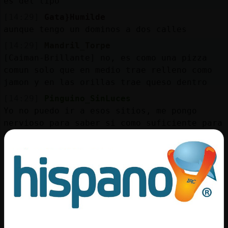
es del tipo
[14:29]
Gata}Humilde
aunque tengo un dominos a dos calles
[14:29]
Mandril_Torpe
[Caiman-Brillante] no, es como una pizza
comun solo que en medio trae relleno como
jamon y en las orillas trae queso dentro
[14:29]
Pinguino_SinLuces
Yo no puedo ir a esos sitios, me pongo
nervioso para saber si como suficiente para
que rente pero no demasiado para acabar
como los romanos en el vomitorio
[14:29]
Pinguino_SinLuces
XDDDD
[14:29]
Gata}Fuerte
Buenas criaturitas del señor
[14:30]
Caiman-Brillante