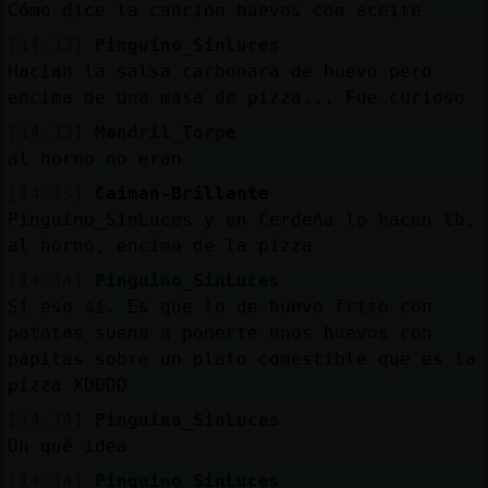
Cómo dice la canción huevos con aceite
[14:33]
Pinguino_SinLuces
Hacían la salsa carbonara de huevo pero
encima de una masa de pizza... Fue curioso
[14:33]
Mandril_Torpe
al horno no eran
[14:33]
Caiman-Brillante
Pinguino_SinLuces y en Cerdeña lo hacen tb,
al horno, encima de la pizza
[14:34]
Pinguino_SinLuces
Si eso sí. Es que lo de huevo frito con
patatas suena a ponerte unos huevos con
papitas sobre un plato comestible que es la
pizza XDDDD
[14:34]
Pinguino_SinLuces
Oh qué idea
[14:34]
Pinguino_SinLuces