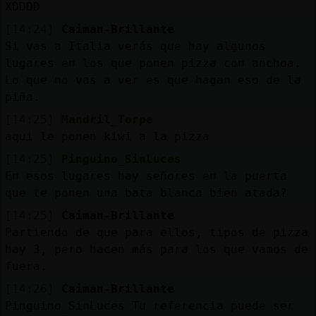
Mis
XDDDD
blogs
[14:24]
Caiman-Brillante
Si vas a Italia verás que hay algunos
lugares en los que ponen pizza con anchoa.
Lo que no vas a ver es que hagan eso de la
Mis
piña.
foros
[14:25]
Mandril_Torpe
aqui le ponen kiwi a la pizza
[14:25]
Pinguino_SinLuces
Registr
En esos lugares hay señores en la puerta
un
que te ponen una bata blanca bien atada?
canal
[14:25]
Caiman-Brillante
Partiendo de que para ellos, tipos de pizza
hay 3, pero hacen más para los que vamos de
fuera.
Más
gestion
[14:26]
Caiman-Brillante
Pinguino_SinLuces Tu referencia puede ser