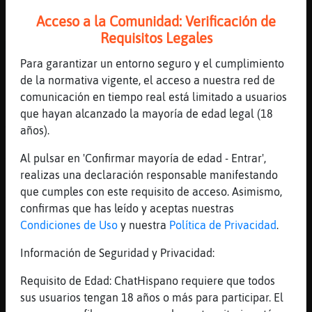
No entiendo lo de relleno entonces
Acceso a la Comunidad: Verificación de
[14:30]
Caiman-Brillante
Requisitos Legales
Me estoy perdiendo
Para garantizar un entorno seguro y el cumplimiento
[14:30]
Pinguino_SinLuces
de la normativa vigente, el acceso a nuestra red de
Hay pizzas con el borde relleno de quesito
comunicación en tiempo real está limitado a usuarios
[14:30]
Caiman-Brillante
que hayan alcanzado la mayoría de edad legal (18
Ah el borde es lo relleno
años).
[14:30]
Caiman-Brillante
Al pulsar en 'Confirmar mayoría de edad - Entrar',
Ya, ya
realizas una declaración responsable manifestando
[14:30]
Pinguino_SinLuces
que cumples con este requisito de acceso. Asimismo,
Y las hay también que tienen más de un piso
confirmas que has leído y aceptas nuestras
de masa
Condiciones de Uso
y nuestra
Política de Privacidad
.
[14:30]
Caiman-Brillante
Información de Seguridad y Privacidad:
Pensaba que la pizza era rellena
[14:30]
Pinguino_SinLuces
Requisito de Edad: ChatHispano requiere que todos
Y entre medias...
sus usuarios tengan 18 años o más para participar. El