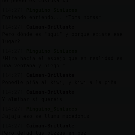
no puedo es costosa xd
[14:27]
Pinguino_SinLuces
Entiendo entiendo... *Toma notas*
[14:27]
Caiman-Brillante
Pero dónde es "aquí" y porqué existe ese
lugar?
[14:27]
Pinguino_SinLuces
*Mira hacia el espejo que en realidad es
una ventana y niego *
[14:27]
Caiman-Brillante
Ponedle piña al kiwi, y kiwi a la piña
[14:27]
Caiman-Brillante
Y almibar si queréis
[14:27]
Pinguino_SinLuces
Jajaja eso se llama macedonia
[14:27]
Caiman-Brillante
Pero dejad las pizzas en paz