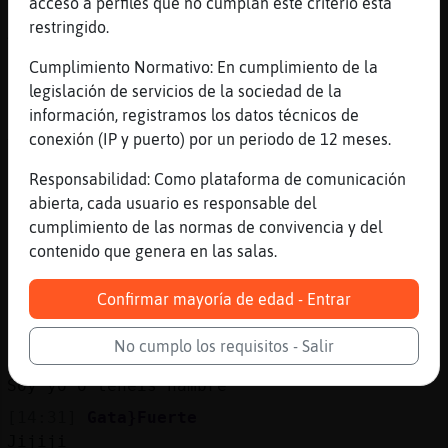
acceso a perfiles que no cumplan este criterio está
[14:30]
Caiman-Brillante
restringido.
Ahhhh
[14:30]
Caiman-Brillante
Cumplimiento Normativo: En cumplimiento de la
lol
legislación de servicios de la sociedad de la
información, registramos los datos técnicos de
[14:30]
Pinguino_SinLuces
conexión (IP y puerto) por un periodo de 12 meses.
Y luego la que realmente es una pizza
rellena es la calzone
Responsabilidad: Como plataforma de comunicación
[14:31]
Caiman-Brillante
abierta, cada usuario es responsable del
Claro, eso entiendo yo si hablamos de
cumplimiento de las normas de convivencia y del
rellenos
contenido que genera en las salas.
[14:31]
Pinguino_SinLuces
Confirmar mayoría de edad - Entrar
No tuvo Telepizza como una... Una tres
pisos o algo así?
No cumplo los requisitos - Salir
[14:31]
Gata}Fuerte
Soy yo o tenéis hambre
[14:31]
Gata}Fuerte
Jijiji