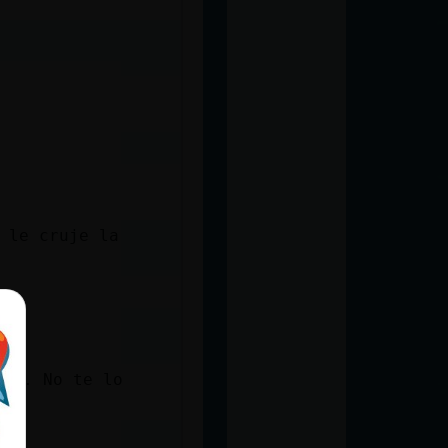
 le cruje la
o... No te lo