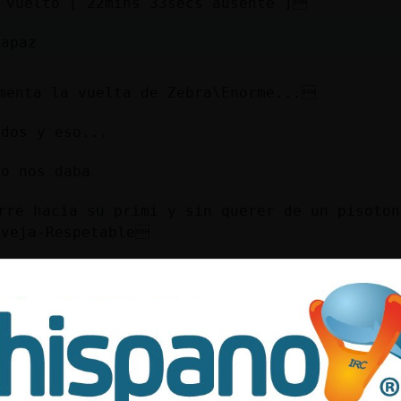
 vuelto [ 22mins 33secs ausente ]
Rapaz
menta la vuelta de Zebra\Enorme...
odos y eso...
so nos daba
rre hacia su primi y sin querer de un pisoton
Oveja-Respetable
****************************
etable, si supieras lo triste que me he puest
na\Humilde :D