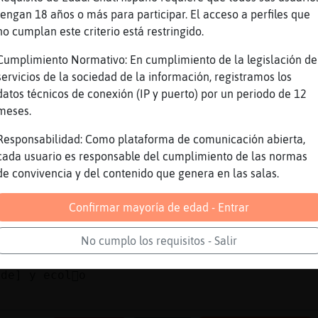
ra a Rana\Humilde y Zebra\Enorme Soy una egip
tengan 18 años o más para participar. El acceso a perfiles que
no cumplan este criterio está restringido.
bra\Enorme :) ))
Cumplimiento Normativo: En cumplimiento de la legislación de
...
servicios de la sociedad de la información, registramos los
datos técnicos de conexión (IP y puerto) por un periodo de 12
ta{Rapaz, bienvenida de nuevo....
meses.
bra\Enorme :) ))
Responsabilidad: Como plataforma de comunicación abierta,
D
cada usuario es responsable del cumplimiento de las normas
 plagas a zapatazos xD ,muy medieval
de convivencia y del contenido que genera en las salas.
 pregunta dónde andará el borrachito del pira
Confirmar mayoría de edad - Entrar
u ron más preciado ))
No cumplo los requisitos - Salir
icaz...
de] y ecol󧩣o