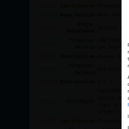
Mis blogs
[20:14]
Zebra\Enorme
Pinguino-N
[20:14]
Rana\Humilde
Hola oreji
Oveja-
[20:14]
Saludos Ra
Mis foros
Respetable
Pinguino-
ACTION lo
[20:15]
Naranja
que hay
Registrar
[20:15]
Rana\Humilde
Buenas Mr.
un canal
Pinguino-
[20:15]
Oye pues m
Naranja
[20:15]
Rana\Humilde
2 x 1
Más
ACTION ap
gestiones
dentro de 
[20:15]
Gata{Rapaz
cigarro de
silvestre.
[20:16]
Zebra\Enorme
Pinguino-N