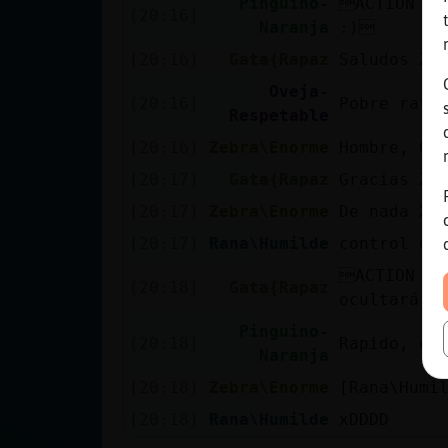
Pinguino-
ACTION mi
[20:16]
Naranja
:)
[20:16]
Gata{Rapaz
Saludos Ze
Oveja-
[20:16]
Pobre rata
Respetable
[20:16]
Zebra\Enorme
Hombre, Ga
[20:17]
Gata{Rapaz
Gracias Ze
[20:17]
Zebra\Enorme
De nada XD
[20:17]
Rana\Humilde
control de
ACTION se
[20:18]
Gata{Rapaz
ocultará s
Pinguino-
[20:18]
Rapido, ef
Naranja
[20:18]
Zebra\Enorme
[Rana\Humil
[20:18]
Rana\Humilde
xDDDD