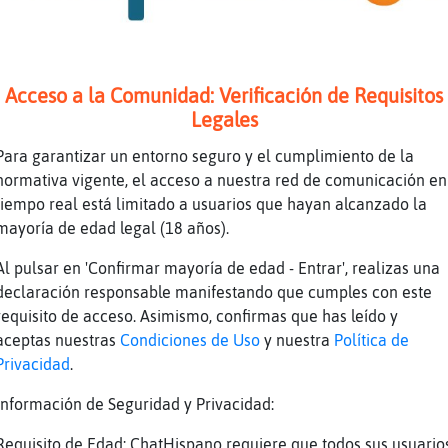
aranja, tira ese zapato, ya XD
tas xD
Acceso a la Comunidad: Verificación de Requisitos
na\Humilde
Legales
 lanza con tal mala suerte que mata una de la
Para garantizar un entorno seguro y el cumplimiento de la
normativa vigente, el acceso a nuestra red de comunicación en
 Oveja-Respetable
tiempo real está limitado a usuarios que hayan alcanzado la
mayoría de edad legal (18 años).
ira que da de si un zapato....
Al pulsar en 'Confirmar mayoría de edad - Entrar', realizas una
declaración responsable manifestando que cumples con este
ilona los pellejos de los animales en una esq
requisito de acceso. Asimismo, confirmas que has leído y
un habitáculo exento de humedades. Hurga en s
aceptas nuestras
Condiciones de Uso
y nuestra
Política de
 hierbabuena y sale de la cueva, perdiéndose 
Privacidad
.
 Trueno acecha desde las sombras, siguiendo a
Información de Seguridad y Privacidad:
aranja, has hecho bingo XD
Requisito de Edad: ChatHispano requiere que todos sus usuario