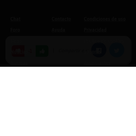
Chat
Contacto
Condiciones de uso
Foro
Ayuda
Privacidad
Blogs
Política de cookies
|
Compartir en:
Facebook
Twitter
-1
Noticias
Soporte
Normas
Anunciantes
Estadísticas
Historias
Tu foro gratis