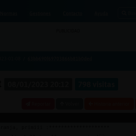
Bus
Normas
Gestiones
Contacto
Ayuda
PUBLICIDAD
023-01-08
63bb690f69703866b81b0ded
t
08/01/2023 20:12
798 visitas
Reportar
Volver
Historia anterior
aranja, primiii :********************