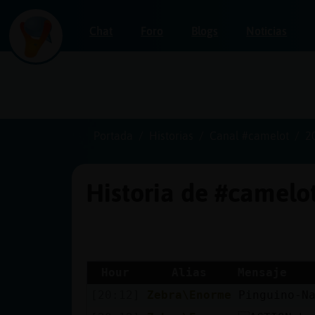
Chat
Foro
Blogs
Noticias
Iniciar
sesión
Portada
Historias
Canal #camelot
2
Historia de #camelo
¡Chatea
sin
publicidad!
Hour
Alias
Mensaje
[20:12]
Zebra\Enorme
Pinguino-N
Crear
una