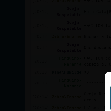
[20:12]
Zebra\Enorme
ACTION ha
cuenta
Oveja-
[20:12]
Hola Gata{
Respetable
Oveja-
[20:12]
ACTION la
Reservar
Respetable
alias
[20:13]
Zebra\Enorme
Buenas a t
Oveja-
[20:13]
Que descan
Respetable
Actualizar
Pinguino-
ACTION co
[20:13]
contraseña
Naranja
cabeza al 
[20:13]
Rana\Humilde
XD
Pinguino-
[20:13]
:*********
Actualizar
Naranja
IP virtual
Oveja-Resp
[20:14]
Zebra\Enorme
crees...
[20:14]
Zebra\Enorme
Holaaa, Ra