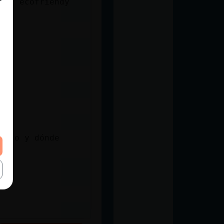
cia ecofriendy
tito y dónde