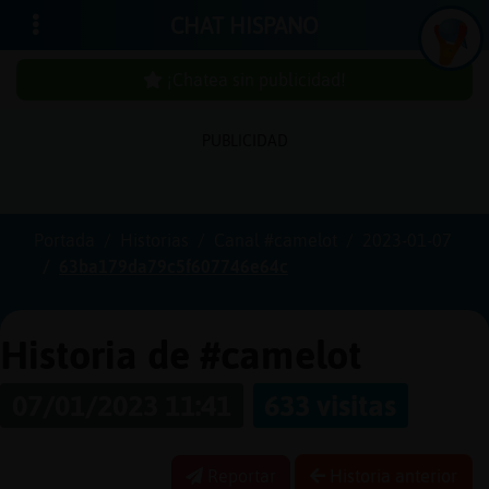
CHAT HISPANO
¡Chatea sin publicidad!
PUBLICIDAD
Iniciar
sesión
Portada
Historias
Canal #camelot
2023-01-07
63ba179da79c5f607746e64c
¡Chatea
sin
publici
Historia de #camelot
07/01/2023 11:41
633 visitas
Crear
una
Reportar
Historia anterior
cuenta