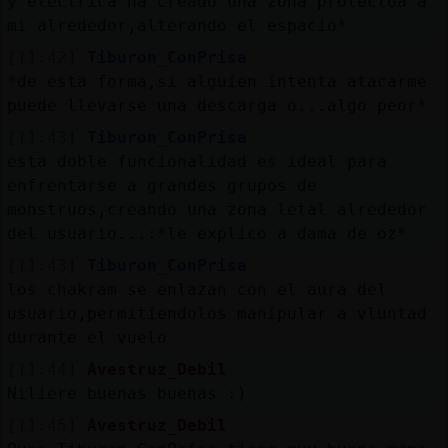
y electrica ha creado una zona protectoa a
Mis
mi alrededor,alterando el espacio*
blogs
[11:42]
Tiburon_ConPrisa
*de esta forma,si alguien intenta atacarme
puede llevarse una descarga o...algo peor*
Mis
[11:43]
Tiburon_ConPrisa
foros
esta doble funcionalidad es ideal para
enfrentarse a grandes grupos de
monstruos,creando una zona letal alrededor
del usuario...:*le explico a dama de oz*
Registr
un
[11:43]
Tiburon_ConPrisa
canal
los chakram se enlazan con el aura del
usuario,permitiendolos manipular a vluntad
durante el vuelo
[11:44]
Avestruz_Debil
Más
Niliere buenas buenas :)
gestion
[11:45]
Avestruz_Debil