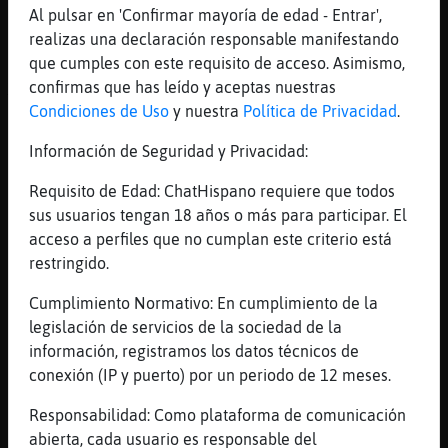
[11:49]
Avestruz_Debil
Al pulsar en 'Confirmar mayoría de edad - Entrar',
:O
realizas una declaración responsable manifestando
que cumples con este requisito de acceso. Asimismo,
[11:49]
Culebra{Torpe
confirmas que has leído y aceptas nuestras
Xd
Condiciones de Uso
y nuestra
Política de Privacidad
.
[11:49]
Tiburon_ConPrisa
*recojo el mango y guardo las mesas*fin de
Información de Seguridad y Privacidad:
las demostraciones....
Requisito de Edad: ChatHispano requiere que todos
[11:49]
Avestruz_Debil
sus usuarios tengan 18 años o más para participar. El
Culebra{Torpe: me estaba demostrando sus
acceso a perfiles que no cumplan este criterio está
armas
restringido.
[11:49]
Tiburon_ConPrisa
Cumplimiento Normativo: En cumplimiento de la
caras pero de calidad......*recogiendo*
legislación de servicios de la sociedad de la
[11:49]
Avestruz_Debil
información, registramos los datos técnicos de
Realmente es un gran maestro
conexión (IP y puerto) por un periodo de 12 meses.
[11:50]
Tiburon_ConPrisa
Responsabilidad: Como plataforma de comunicación
claro está,mi ultima arma,la Iskandria no
abierta, cada usuario es responsable del
esta en venta