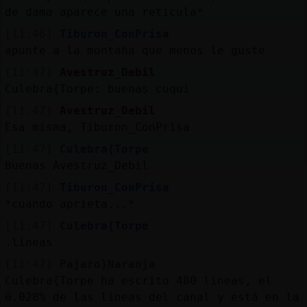
de dama aparece una reticula*
[11:46]
Tiburon_ConPrisa
apunte a la montaña que menos le guste
[11:47]
Avestruz_Debil
Culebra{Torpe: buenas cuqui
[11:47]
Avestruz_Debil
Esa misma, Tiburon_ConPrisa
[11:47]
Culebra{Torpe
Buenas Avestruz_Debil
[11:47]
Tiburon_ConPrisa
*cuando aprieta...*
[11:47]
Culebra{Torpe
.lineas
[11:47]
Pajaro}Naranja
Culebra{Torpe ha escrito 480 líneas, el
0.028% de las lineas del canal y está en la