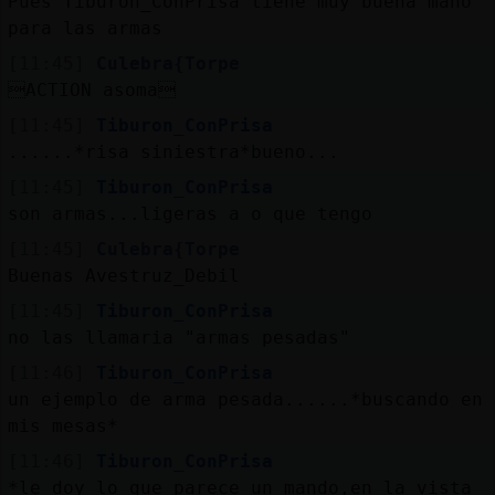
Pues Tiburon_ConPrisa tiene muy buena mano
para las armas
[11:45]
Culebra{Torpe
ACTION asoma
[11:45]
Tiburon_ConPrisa
......*risa siniestra*bueno...
[11:45]
Tiburon_ConPrisa
son armas...ligeras a o que tengo
[11:45]
Culebra{Torpe
Buenas Avestruz_Debil
[11:45]
Tiburon_ConPrisa
no las llamaria "armas pesadas"
[11:46]
Tiburon_ConPrisa
un ejemplo de arma pesada......*buscando en
mis mesas*
[11:46]
Tiburon_ConPrisa
*le doy lo que parece un mando,en la vista