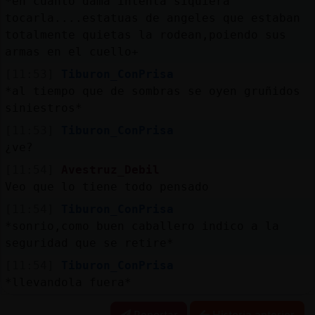
*en cuanto dama intenta siquiera
tocarla....estatuas de angeles que estaban
totalmente quietas la rodean,poiendo sus
armas en el cuello+
[11:53]
Tiburon_ConPrisa
*al tiempo que de sombras se oyen gruñidos
siniestros*
[11:53]
Tiburon_ConPrisa
¿ve?
[11:54]
Avestruz_Debil
Veo que lo tiene todo pensado
[11:54]
Tiburon_ConPrisa
*sonrio,como buen caballero indico a la
seguridad que se retire*
[11:54]
Tiburon_ConPrisa
*llevandola fuera*
Reportar
Historia anterior