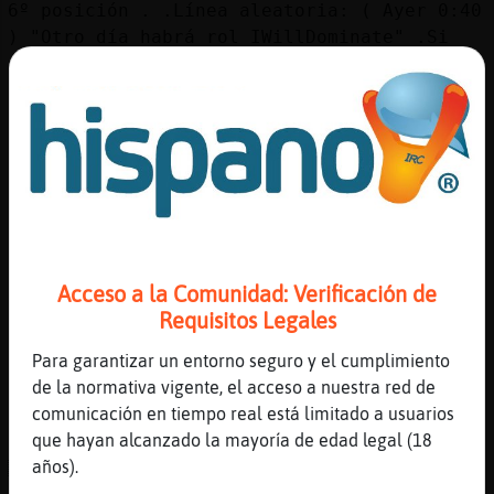
6º posición . .Línea aleatoria: ( Ayer 0:40
) "Otro día habrá rol IWillDominate" .Si
quieres el Ranking entero escribe : !Web
[11:48]
Tiburon_ConPrisa
.......................*se oye un fuerte
rumor mientras se aclaran las nubes sobre
la montaña,apareciendo lo que parecen ser
formaciones cristalinas*
[11:48]
Tiburon_ConPrisa
*refuerzan un gran haz de energia que cae
Acceso a la Comunidad: Verificación de
sobre la montaña,los cristales refuerzan y
Requisitos Legales
dirigen el haz adonde el usuario decide*
[11:48]
Tiburon_ConPrisa
Para garantizar un entorno seguro y el cumplimiento
*cuando pasa.....de la montaña solo queda
de la normativa vigente, el acceso a nuestra red de
un surco humeante de tierra cristalizada*
comunicación en tiempo real está limitado a usuarios
que hayan alcanzado la mayoría de edad legal (18
[11:49]
Culebra{Torpe
años).
ACTION bicho no quiere más rol por ahora