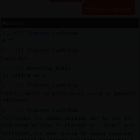
Historia siguiente
Mensaje
Reserva
[11:41]
Tiburon_ConPrisa
alias
a mi
[11:41]
Tiburon_ConPrisa
+sonrio+
Actuali
[11:41]
Avestruz_Debil
contras
Ah jajaja vale
[11:42]
Tiburon_ConPrisa
*pero cuando lo intenta,se lleva un pequeño
Actuali
rampazo*
IP
[11:42]
Tiburon_ConPrisa
virtual
*chasqueo los dedos,dejando ver lo que en
realidad ha echo el chakram al "volar" a mi
alrededor,con una mezcla de magia espacial