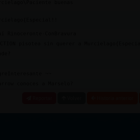
rcielago\Paciente buenas
rcielago{Especial!!
uí Rinoceronte-ConBravura
CTION pisotea sin querer a Murcielago{Especi
nde?
greInteresante ¬¬
arrow conoces a Marselo?
Reportar
Volver
Historia anterior