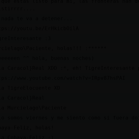
 que estas listo para mi, las fronteras han d
istirrrr....
 nada te va a detener...
tps://youtu.be/ErHkicbOilA
greInteresante :3
rcielago\Paciente, holas!!! :******
eeeeeen ^^ hola, buenas noches)
la Caracol}Real XDD :*, eh! TigreInteresante 
tps://www.youtube.com/watch?v=IRpv87hsPAI
la TigreElocuente XD
la Caracol}Real
la Murcielago\Paciente
lo somos viernes y me siento como si fuera do
baya-Feliz, holas!
la Cobaya-Feliz :)