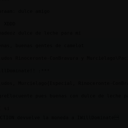
hraam: dulce amigo
, XDDD
madeoz dulce de leche para mi
enas, buenas gentes de camelot
ludos Rinoceronte-ConBravura y Murcielago\Pac
illDominate!! :***
ludos, Murcielago{Especial, Rinoceronte-ConBr
greElocuente pues buenas con dulce de leche p
í si
CTION devuelve la moneda a IWillDominate