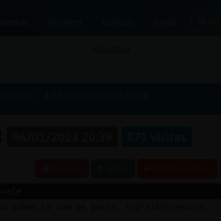
Bus
Normas
Gestiones
Contacto
Ayuda
PUBLICIDAD
023-01-06
63b8c5b97c4bd81ab52c07d4
t
06/01/2023 20:39
871 visitas
Reportar
Volver
Historia anterior
nsaje
mo sabes lo que me gusta, TigreInteresante.