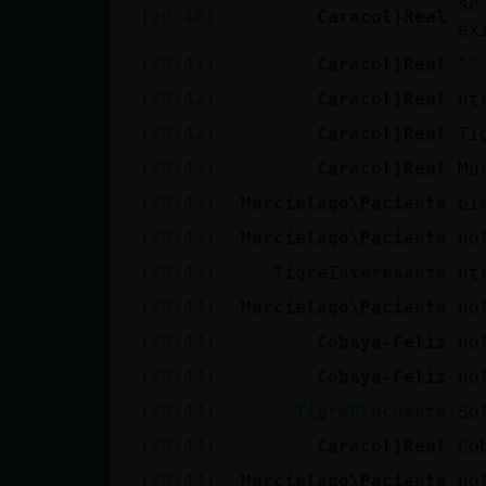
se
Mis blogs
[20:40]
Caracol}Real
ex
[20:41]
Caracol}Real
^^
[20:42]
Caracol}Real
ht
Mis foros
[20:42]
Caracol}Real
Ti
[20:43]
Caracol}Real
Mu
[20:43]
Murcielago\Paciente
bi
Registrar
un canal
[20:43]
Murcielago\Paciente
ho
[20:43]
TigreInteresante
ht
[20:44]
Murcielago\Paciente
ho
Más
[20:44]
Cobaya-Feliz
ho
gestiones
[20:44]
Cobaya-Feliz
ho
[20:44]
TigreElocuente
So
[20:44]
Caracol}Real
Co
[20:44]
Murcielago\Paciente
ho