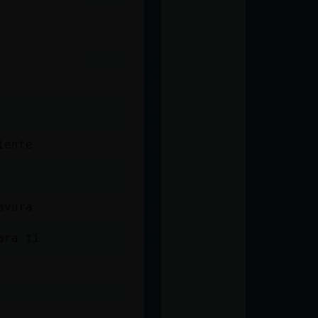
iente
avura
ara ti