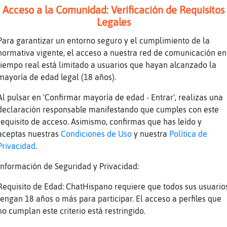
Acceso a la Comunidad: Verificación de Requisitos
morritos :3
Legales
Para garantizar un entorno seguro y el cumplimiento de la
la tortuga un abrigo para el caparazon
normativa vigente, el acceso a nuestra red de comunicación en
 orco! XDDDD
tiempo real está limitado a usuarios que hayan alcanzado la
mayoría de edad legal (18 años).
oooooooo
ja TigreElocuente, varias cosas, todas buenas
Al pulsar en 'Confirmar mayoría de edad - Entrar', realizas una
declaración responsable manifestando que cumples con este
ngo un chiste dedicado al pirato XDDD
requisito de acceso. Asimismo, confirmas que has leído y
jaj gran detalle ese de todas buenas
aceptas nuestras
Condiciones de Uso
y nuestra
Política de
rque a veces solo traen morralla
Privacidad
.
entalo
Información de Seguridad y Privacidad:
enas, TigreElocuente, BeIbE__!))
Requisito de Edad: ChatHispano requiere que todos sus usuario
ra ocos los que tiene Caracol}Real
tengan 18 años o más para participar. El acceso a perfiles que
o
no cumplan este criterio está restringido.
urenciaaaaaaaaa