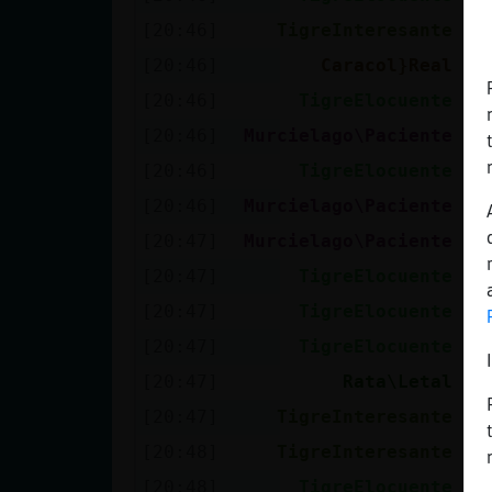
[20:46]
TigreInteresante
y 
[20:46]
Caracol}Real
:3
[20:46]
TigreElocuente
A 
[20:46]
Murcielago\Paciente
un
[20:46]
TigreElocuente
Oc
[20:46]
Murcielago\Paciente
ja
[20:47]
Murcielago\Paciente
te
[20:47]
TigreElocuente
Ja
[20:47]
TigreElocuente
Po
[20:47]
TigreElocuente
Cu
[20:47]
Rata\Letal
Bu
[20:47]
TigreInteresante
pa
[20:48]
TigreInteresante
o.
[20:48]
TigreElocuente
La