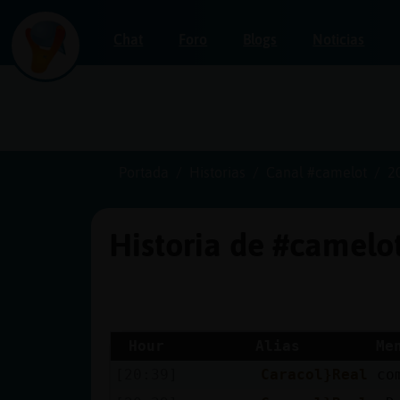
Chat
Foro
Blogs
Noticias
Iniciar
sesión
Portada
Historias
Canal #camelot
2
Historia de #camelo
¡Chatea
sin
publicidad!
Hour
Alias
Me
[20:39]
Caracol}Real
co
Crear
una