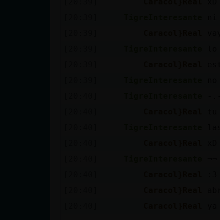
[20:39]
Caracol}Real
xD
cuenta
[20:39]
TigreInteresante
ni
[20:39]
Caracol}Real
va
[20:39]
TigreInteresante
lo
Reservar
[20:39]
Caracol}Real
es
alias
[20:39]
TigreInteresante
no
[20:40]
TigreInteresante
-.
Actualizar
[20:40]
Caracol}Real
tu
contraseña
[20:40]
TigreInteresante
la
[20:40]
Caracol}Real
xD
[20:40]
TigreInteresante
¬¬
Actualizar
[20:40]
Caracol}Real
:3
IP virtual
[20:40]
Caracol}Real
ab
[20:40]
Caracol}Real
ya