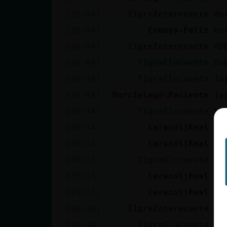
[20:44]
TigreInteresante
do
[20:44]
Cobaya-Feliz
ho
[20:44]
TigreInteresante
XD
[20:44]
TigreElocuente
Do
[20:44]
TigreElocuente
Ja
[20:44]
Murcielago\Paciente
ja
[20:44]
TigreElocuente
Sa
[20:44]
Caracol}Real
ht
[20:45]
Caracol}Real
Ti
[20:45]
TigreElocuente
Ca
[20:45]
Caracol}Real
gr
[20:45]
Caracol}Real
;)
[20:46]
TigreInteresante
vi
[20:46]
TigreElocuente
Mu