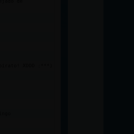
ejado de
pirato! XDDD :***)
ingo