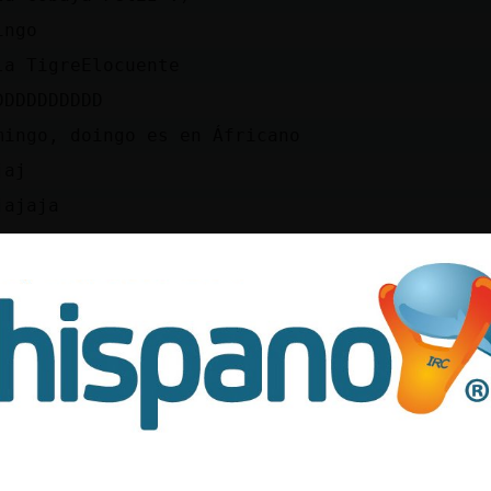
ingo
la TigreElocuente
DDDDDDDDDD
mingo, doingo es en Áfricano
jaj
jajaja
ludos Murcielago\Paciente Fahraam Cobaya-Feli
tps://youtu.be/8zOl3kg2lAE
greElocuente, buenas!
racol}Real buen viernesss
acias, idem.
ernes de DJ e.e
rcielago\Paciente que te han traído?