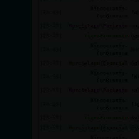
Rinoceronte-
[20:49]
Fa
ConBravura
[20:49]
Murcielago\Paciente
no
[20:49]
TigreElocuente
Da
Rinoceronte-
[20:49]
Bu
ConBravura
[20:49]
Murcielago{Especial
Sa
Rinoceronte-
[20:50]
IW
ConBravura
[20:50]
Murcielago\Paciente
sa
Rinoceronte-
[20:50]
Ti
ConBravura
[20:50]
TigreElocuente
As
[20:50]
Murcielago{Especial
A
Rinoceronte-