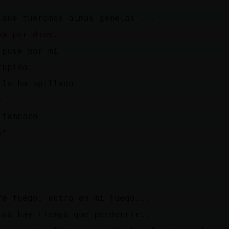
 que fueramos almas gemelas ...
ya por dios.
 puse por mi
tupido.
 lo ha spillado
-
 tampoco.
s*
re fuego, entra en mi juego...
 no hay tiempo que perderrrr..