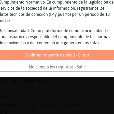
Cumplimiento Normativo: En cumplimiento de la legislación de
- el se񯲬 entonces, ߣomera cocido? - dodalment
servicios de la sociedad de la información, registramos los
datos técnicos de conexión (IP y puerto) por un periodo de 12
arrow deja de hablar como un camionero
meses.
 ))
Responsabilidad: Como plataforma de comunicación abierta,
hame vivir
cada usuario es responsable del cumplimiento de las normas
jaja
de convivencia y del contenido que genera en las salas.
jaja que lo han cosido
Confirmar mayoría de edad - Entrar
por eso habla mal
 lo entndia
No cumplo los requisitos - Salir
jaj
e ya va cocido XDDD
DDD
hhh pensaba que le habían cosido la boca
dddd