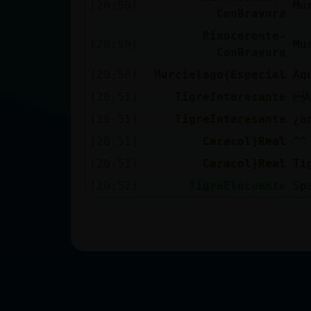
[20:50]
Mu
ConBravura
Rinoceronte-
[20:50]
Mu
ConBravura
[20:50]
Murcielago{Especial
Aq
[20:51]
TigreInteresante
A
[20:51]
TigreInteresante
¿a
[20:51]
Caracol}Real
^^
[20:51]
Caracol}Real
Ti
[20:52]
TigreElocuente
Sp