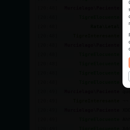
[20:48]
Murcielago\Paciente
[20:48]
TigreElocuente
Sp
[20:48]
Rata\Letal
:D
[20:48]
TigreInteresante
de
[20:48]
Murcielago\Paciente
ja
[20:48]
TigreElocuente
Ja
[20:48]
TigreElocuente
Y 
[20:48]
TigreElocuente
No
[20:48]
TigreElocuente
Ja
[20:49]
Murcielago\Paciente
qu
[20:49]
TigreInteresante
¬¬
[20:49]
Murcielago\Paciente
XD
[20:49]
TigreElocuente
Ah
[20:49]
TigreElocuente
Xd